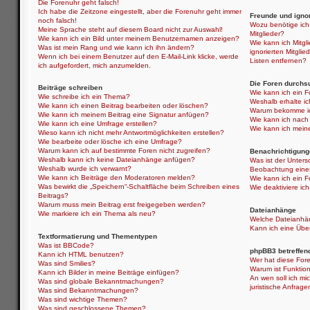
Die Forenuhr geht falsch!
Ich habe die Zeitzone eingestellt, aber die Forenuhr geht immer
Freunde und ignor
noch falsch!
Wozu benötige ich 
Meine Sprache steht auf diesem Board nicht zur Auswahl!
Mitglieder?
Wie kann ich ein Bild unter meinem Benutzernamen anzeigen?
Wie kann ich Mitgli
Was ist mein Rang und wie kann ich ihn ändern?
ignorierten Mitgli
Wenn ich bei einem Benutzer auf den E-Mail-Link klicke, werde
Listen entfernen?
ich aufgefordert, mich anzumelden.
Die Foren durchs
Beiträge schreiben
Wie kann ich ein 
Wie schreibe ich ein Thema?
Weshalb erhalte i
Wie kann ich einen Beitrag bearbeiten oder löschen?
Warum bekomme ich
Wie kann ich meinem Beitrag eine Signatur anfügen?
Wie kann ich nach
Wie kann ich eine Umfrage erstellen?
Wie kann ich mein
Wieso kann ich nicht mehr Antwortmöglichkeiten erstellen?
Wie bearbeite oder lösche ich eine Umfrage?
Warum kann ich auf bestimmte Foren nicht zugreifen?
Benachrichtigung
Weshalb kann ich keine Dateianhänge anfügen?
Was ist der Unter
Weshalb wurde ich verwarnt?
Beobachtung eine
Wie kann ich Beiträge den Moderatoren melden?
Wie kann ich ein 
Was bewirkt die „Speichern“-Schaltfläche beim Schreiben eines
Wie deaktiviere i
Beitrags?
Warum muss mein Beitrag erst freigegeben werden?
Dateianhänge
Wie markiere ich ein Thema als neu?
Welche Dateianhän
Kann ich eine Über
Textformatierung und Thementypen
Was ist BBCode?
phpBB3 betreffen
Kann ich HTML benutzen?
Wer hat diese Fore
Was sind Smilies?
Warum ist Funktion
Kann ich Bilder in meine Beiträge einfügen?
An wen soll ich mi
Was sind globale Bekanntmachungen?
juristische Anfrag
Was sind Bekanntmachungen?
Was sind wichtige Themen?
Was sind geschlossene Themen?