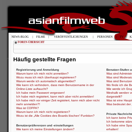
NEWS-BLOG
|
FILME
|
VERÖFFENTLICHUNGEN
|
PERSONEN
|
TV
|
K
FOREN-ÜBERSICHT
Häufig gestellte Fragen
Registrierung und Anmeldung
Benutzer-Stufen 
Warum kann ich mich nicht anmelden?
Was sind Administ
Wozu muss ich mich überhaupt registrieren?
Was sind Moderat
Warum werde ich automatisch abgemeldet?
Was sind Benutze
Wie kann ich verhindern, dass mein Benutzername in der
Wo finde ich die B
Online-Liste auftaucht?
Wie werde ich Gru
Ich habe mein Passwort vergessen!
Weshalb werden ve
Ich habe mich registriert, kann mich aber nicht anmelden!
dargestellt?
Ich habe mich vor einiger Zeit registriert, kann mich aber nicht
Was ist eine Haup
mehr anmelden?!
Was bedeutet der „
Was ist COPPA?
Warum kann ich mich nicht registrieren?
Private Nachricht
Wozu ist die „Alle Cookies des Boards löschen“-Funktion?
Ich kann keine Pri
Ich bekomme ständ
Benutzerpräferenzen und -einstellungen
Ich habe eine Spa
Wie kann ich meine Einstellungen ändern?
erhalten!