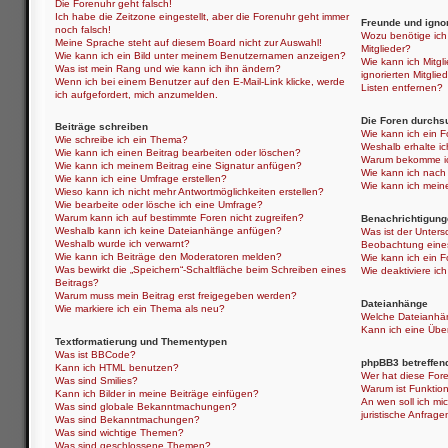
Die Forenuhr geht falsch!
Ich habe die Zeitzone eingestellt, aber die Forenuhr geht immer
Freunde und ignor
noch falsch!
Wozu benötige ich 
Meine Sprache steht auf diesem Board nicht zur Auswahl!
Mitglieder?
Wie kann ich ein Bild unter meinem Benutzernamen anzeigen?
Wie kann ich Mitgli
Was ist mein Rang und wie kann ich ihn ändern?
ignorierten Mitgli
Wenn ich bei einem Benutzer auf den E-Mail-Link klicke, werde
Listen entfernen?
ich aufgefordert, mich anzumelden.
Die Foren durchs
Beiträge schreiben
Wie kann ich ein 
Wie schreibe ich ein Thema?
Weshalb erhalte i
Wie kann ich einen Beitrag bearbeiten oder löschen?
Warum bekomme ich
Wie kann ich meinem Beitrag eine Signatur anfügen?
Wie kann ich nach
Wie kann ich eine Umfrage erstellen?
Wie kann ich mein
Wieso kann ich nicht mehr Antwortmöglichkeiten erstellen?
Wie bearbeite oder lösche ich eine Umfrage?
Warum kann ich auf bestimmte Foren nicht zugreifen?
Benachrichtigung
Weshalb kann ich keine Dateianhänge anfügen?
Was ist der Unter
Weshalb wurde ich verwarnt?
Beobachtung eine
Wie kann ich Beiträge den Moderatoren melden?
Wie kann ich ein 
Was bewirkt die „Speichern“-Schaltfläche beim Schreiben eines
Wie deaktiviere i
Beitrags?
Warum muss mein Beitrag erst freigegeben werden?
Dateianhänge
Wie markiere ich ein Thema als neu?
Welche Dateianhän
Kann ich eine Über
Textformatierung und Thementypen
Was ist BBCode?
phpBB3 betreffen
Kann ich HTML benutzen?
Wer hat diese Fore
Was sind Smilies?
Warum ist Funktion
Kann ich Bilder in meine Beiträge einfügen?
An wen soll ich mi
Was sind globale Bekanntmachungen?
juristische Anfrag
Was sind Bekanntmachungen?
Was sind wichtige Themen?
Was sind geschlossene Themen?