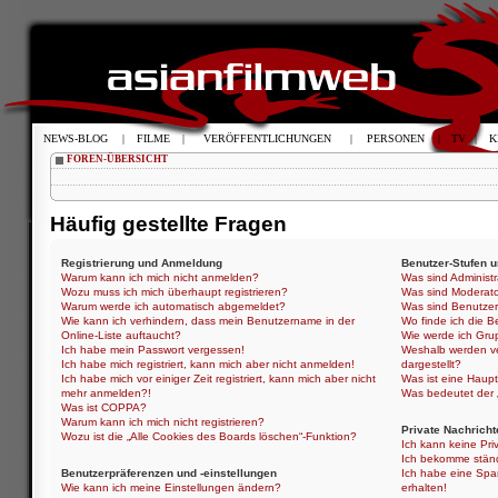
NEWS-BLOG
|
FILME
|
VERÖFFENTLICHUNGEN
|
PERSONEN
|
TV
|
K
FOREN-ÜBERSICHT
Häufig gestellte Fragen
Registrierung und Anmeldung
Benutzer-Stufen 
Warum kann ich mich nicht anmelden?
Was sind Administ
Wozu muss ich mich überhaupt registrieren?
Was sind Moderat
Warum werde ich automatisch abgemeldet?
Was sind Benutze
Wie kann ich verhindern, dass mein Benutzername in der
Wo finde ich die B
Online-Liste auftaucht?
Wie werde ich Gru
Ich habe mein Passwort vergessen!
Weshalb werden ve
Ich habe mich registriert, kann mich aber nicht anmelden!
dargestellt?
Ich habe mich vor einiger Zeit registriert, kann mich aber nicht
Was ist eine Haup
mehr anmelden?!
Was bedeutet der „
Was ist COPPA?
Warum kann ich mich nicht registrieren?
Private Nachricht
Wozu ist die „Alle Cookies des Boards löschen“-Funktion?
Ich kann keine Pri
Ich bekomme ständ
Benutzerpräferenzen und -einstellungen
Ich habe eine Spa
Wie kann ich meine Einstellungen ändern?
erhalten!