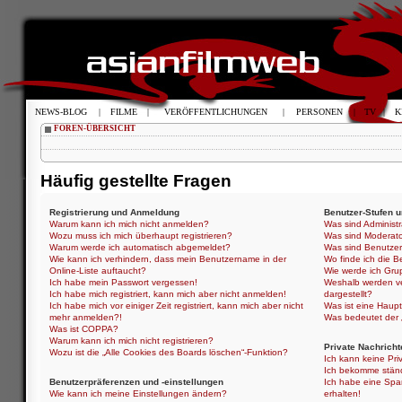
NEWS-BLOG
|
FILME
|
VERÖFFENTLICHUNGEN
|
PERSONEN
|
TV
|
K
FOREN-ÜBERSICHT
Häufig gestellte Fragen
Registrierung und Anmeldung
Benutzer-Stufen 
Warum kann ich mich nicht anmelden?
Was sind Administ
Wozu muss ich mich überhaupt registrieren?
Was sind Moderat
Warum werde ich automatisch abgemeldet?
Was sind Benutze
Wie kann ich verhindern, dass mein Benutzername in der
Wo finde ich die B
Online-Liste auftaucht?
Wie werde ich Gru
Ich habe mein Passwort vergessen!
Weshalb werden ve
Ich habe mich registriert, kann mich aber nicht anmelden!
dargestellt?
Ich habe mich vor einiger Zeit registriert, kann mich aber nicht
Was ist eine Haup
mehr anmelden?!
Was bedeutet der „
Was ist COPPA?
Warum kann ich mich nicht registrieren?
Private Nachricht
Wozu ist die „Alle Cookies des Boards löschen“-Funktion?
Ich kann keine Pri
Ich bekomme ständ
Benutzerpräferenzen und -einstellungen
Ich habe eine Spa
Wie kann ich meine Einstellungen ändern?
erhalten!