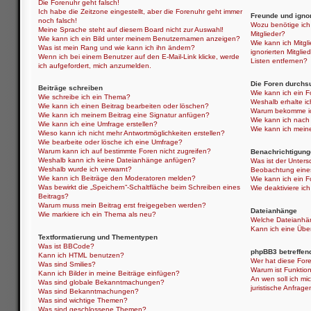
Die Forenuhr geht falsch!
Ich habe die Zeitzone eingestellt, aber die Forenuhr geht immer
Freunde und ignor
noch falsch!
Wozu benötige ich 
Meine Sprache steht auf diesem Board nicht zur Auswahl!
Mitglieder?
Wie kann ich ein Bild unter meinem Benutzernamen anzeigen?
Wie kann ich Mitgli
Was ist mein Rang und wie kann ich ihn ändern?
ignorierten Mitgli
Wenn ich bei einem Benutzer auf den E-Mail-Link klicke, werde
Listen entfernen?
ich aufgefordert, mich anzumelden.
Die Foren durchs
Beiträge schreiben
Wie kann ich ein 
Wie schreibe ich ein Thema?
Weshalb erhalte i
Wie kann ich einen Beitrag bearbeiten oder löschen?
Warum bekomme ich
Wie kann ich meinem Beitrag eine Signatur anfügen?
Wie kann ich nach
Wie kann ich eine Umfrage erstellen?
Wie kann ich mein
Wieso kann ich nicht mehr Antwortmöglichkeiten erstellen?
Wie bearbeite oder lösche ich eine Umfrage?
Warum kann ich auf bestimmte Foren nicht zugreifen?
Benachrichtigung
Weshalb kann ich keine Dateianhänge anfügen?
Was ist der Unter
Weshalb wurde ich verwarnt?
Beobachtung eine
Wie kann ich Beiträge den Moderatoren melden?
Wie kann ich ein 
Was bewirkt die „Speichern“-Schaltfläche beim Schreiben eines
Wie deaktiviere i
Beitrags?
Warum muss mein Beitrag erst freigegeben werden?
Dateianhänge
Wie markiere ich ein Thema als neu?
Welche Dateianhän
Kann ich eine Über
Textformatierung und Thementypen
Was ist BBCode?
phpBB3 betreffen
Kann ich HTML benutzen?
Wer hat diese Fore
Was sind Smilies?
Warum ist Funktion
Kann ich Bilder in meine Beiträge einfügen?
An wen soll ich mi
Was sind globale Bekanntmachungen?
juristische Anfrag
Was sind Bekanntmachungen?
Was sind wichtige Themen?
Was sind geschlossene Themen?