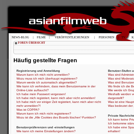
NEWS-BLOG
|
FILME
|
VERÖFFENTLICHUNGEN
|
PERSONEN
|
TV
|
K
FOREN-ÜBERSICHT
Häufig gestellte Fragen
Registrierung und Anmeldung
Benutzer-Stufen 
Warum kann ich mich nicht anmelden?
Was sind Administ
Wozu muss ich mich überhaupt registrieren?
Was sind Moderat
Warum werde ich automatisch abgemeldet?
Was sind Benutze
Wie kann ich verhindern, dass mein Benutzername in der
Wo finde ich die B
Online-Liste auftaucht?
Wie werde ich Gru
Ich habe mein Passwort vergessen!
Weshalb werden ve
Ich habe mich registriert, kann mich aber nicht anmelden!
dargestellt?
Ich habe mich vor einiger Zeit registriert, kann mich aber nicht
Was ist eine Haup
mehr anmelden?!
Was bedeutet der „
Was ist COPPA?
Warum kann ich mich nicht registrieren?
Private Nachricht
Wozu ist die „Alle Cookies des Boards löschen“-Funktion?
Ich kann keine Pri
Ich bekomme ständ
Benutzerpräferenzen und -einstellungen
Ich habe eine Spa
Wie kann ich meine Einstellungen ändern?
erhalten!