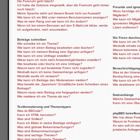
Die Forenuhr geht falsch!
Ich habe die Zeitzone eingestellt, aber die Forenuhr geht immer
Freunde und ignor
noch falsch!
Wozu benötige ich 
Meine Sprache steht auf diesem Board nicht zur Auswahl!
Mitglieder?
Wie kann ich ein Bild unter meinem Benutzernamen anzeigen?
Wie kann ich Mitgli
Was ist mein Rang und wie kann ich ihn ändern?
ignorierten Mitgli
Wenn ich bei einem Benutzer auf den E-Mail-Link klicke, werde
Listen entfernen?
ich aufgefordert, mich anzumelden.
Die Foren durchs
Beiträge schreiben
Wie kann ich ein 
Wie schreibe ich ein Thema?
Weshalb erhalte i
Wie kann ich einen Beitrag bearbeiten oder löschen?
Warum bekomme ich
Wie kann ich meinem Beitrag eine Signatur anfügen?
Wie kann ich nach
Wie kann ich eine Umfrage erstellen?
Wie kann ich mein
Wieso kann ich nicht mehr Antwortmöglichkeiten erstellen?
Wie bearbeite oder lösche ich eine Umfrage?
Warum kann ich auf bestimmte Foren nicht zugreifen?
Benachrichtigung
Weshalb kann ich keine Dateianhänge anfügen?
Was ist der Unter
Weshalb wurde ich verwarnt?
Beobachtung eine
Wie kann ich Beiträge den Moderatoren melden?
Wie kann ich ein 
Was bewirkt die „Speichern“-Schaltfläche beim Schreiben eines
Wie deaktiviere i
Beitrags?
Warum muss mein Beitrag erst freigegeben werden?
Dateianhänge
Wie markiere ich ein Thema als neu?
Welche Dateianhän
Kann ich eine Über
Textformatierung und Thementypen
Was ist BBCode?
phpBB3 betreffen
Kann ich HTML benutzen?
Wer hat diese Fore
Was sind Smilies?
Warum ist Funktion
Kann ich Bilder in meine Beiträge einfügen?
An wen soll ich mi
Was sind globale Bekanntmachungen?
juristische Anfrag
Was sind Bekanntmachungen?
Was sind wichtige Themen?
Was sind geschlossene Themen?