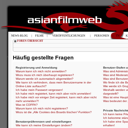
NEWS-BLOG
|
FILME
|
VERÖFFENTLICHUNGEN
|
PERSONEN
|
TV
|
K
FOREN-ÜBERSICHT
Häufig gestellte Fragen
Registrierung und Anmeldung
Benutzer-Stufen 
Warum kann ich mich nicht anmelden?
Was sind Administ
Wozu muss ich mich überhaupt registrieren?
Was sind Moderat
Warum werde ich automatisch abgemeldet?
Was sind Benutze
Wie kann ich verhindern, dass mein Benutzername in der
Wo finde ich die B
Online-Liste auftaucht?
Wie werde ich Gru
Ich habe mein Passwort vergessen!
Weshalb werden ve
Ich habe mich registriert, kann mich aber nicht anmelden!
dargestellt?
Ich habe mich vor einiger Zeit registriert, kann mich aber nicht
Was ist eine Haup
mehr anmelden?!
Was bedeutet der „
Was ist COPPA?
Warum kann ich mich nicht registrieren?
Private Nachricht
Wozu ist die „Alle Cookies des Boards löschen“-Funktion?
Ich kann keine Pri
Ich bekomme ständ
Benutzerpräferenzen und -einstellungen
Ich habe eine Spa
Wie kann ich meine Einstellungen ändern?
erhalten!