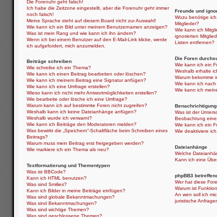
Die Forenuhr geht falsch!
Ich habe die Zeitzone eingestellt, aber die Forenuhr geht immer
Freunde und ignor
noch falsch!
Wozu benötige ich 
Meine Sprache steht auf diesem Board nicht zur Auswahl!
Mitglieder?
Wie kann ich ein Bild unter meinem Benutzernamen anzeigen?
Wie kann ich Mitgli
Was ist mein Rang und wie kann ich ihn ändern?
ignorierten Mitgli
Wenn ich bei einem Benutzer auf den E-Mail-Link klicke, werde
Listen entfernen?
ich aufgefordert, mich anzumelden.
Die Foren durchs
Beiträge schreiben
Wie kann ich ein 
Wie schreibe ich ein Thema?
Weshalb erhalte i
Wie kann ich einen Beitrag bearbeiten oder löschen?
Warum bekomme ich
Wie kann ich meinem Beitrag eine Signatur anfügen?
Wie kann ich nach
Wie kann ich eine Umfrage erstellen?
Wie kann ich mein
Wieso kann ich nicht mehr Antwortmöglichkeiten erstellen?
Wie bearbeite oder lösche ich eine Umfrage?
Warum kann ich auf bestimmte Foren nicht zugreifen?
Benachrichtigung
Weshalb kann ich keine Dateianhänge anfügen?
Was ist der Unter
Weshalb wurde ich verwarnt?
Beobachtung eine
Wie kann ich Beiträge den Moderatoren melden?
Wie kann ich ein 
Was bewirkt die „Speichern“-Schaltfläche beim Schreiben eines
Wie deaktiviere i
Beitrags?
Warum muss mein Beitrag erst freigegeben werden?
Dateianhänge
Wie markiere ich ein Thema als neu?
Welche Dateianhän
Kann ich eine Über
Textformatierung und Thementypen
Was ist BBCode?
phpBB3 betreffen
Kann ich HTML benutzen?
Wer hat diese Fore
Was sind Smilies?
Warum ist Funktion
Kann ich Bilder in meine Beiträge einfügen?
An wen soll ich mi
Was sind globale Bekanntmachungen?
juristische Anfrag
Was sind Bekanntmachungen?
Was sind wichtige Themen?
Was sind geschlossene Themen?