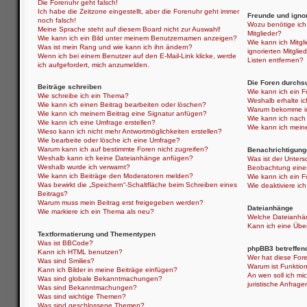
Die Forenuhr geht falsch!
Ich habe die Zeitzone eingestellt, aber die Forenuhr geht immer
Freunde und ignor
noch falsch!
Wozu benötige ich 
Meine Sprache steht auf diesem Board nicht zur Auswahl!
Mitglieder?
Wie kann ich ein Bild unter meinem Benutzernamen anzeigen?
Wie kann ich Mitgli
Was ist mein Rang und wie kann ich ihn ändern?
ignorierten Mitgli
Wenn ich bei einem Benutzer auf den E-Mail-Link klicke, werde
Listen entfernen?
ich aufgefordert, mich anzumelden.
Die Foren durchs
Beiträge schreiben
Wie kann ich ein 
Wie schreibe ich ein Thema?
Weshalb erhalte i
Wie kann ich einen Beitrag bearbeiten oder löschen?
Warum bekomme ich
Wie kann ich meinem Beitrag eine Signatur anfügen?
Wie kann ich nach
Wie kann ich eine Umfrage erstellen?
Wie kann ich mein
Wieso kann ich nicht mehr Antwortmöglichkeiten erstellen?
Wie bearbeite oder lösche ich eine Umfrage?
Warum kann ich auf bestimmte Foren nicht zugreifen?
Benachrichtigung
Weshalb kann ich keine Dateianhänge anfügen?
Was ist der Unter
Weshalb wurde ich verwarnt?
Beobachtung eine
Wie kann ich Beiträge den Moderatoren melden?
Wie kann ich ein 
Was bewirkt die „Speichern“-Schaltfläche beim Schreiben eines
Wie deaktiviere i
Beitrags?
Warum muss mein Beitrag erst freigegeben werden?
Dateianhänge
Wie markiere ich ein Thema als neu?
Welche Dateianhän
Kann ich eine Über
Textformatierung und Thementypen
Was ist BBCode?
phpBB3 betreffen
Kann ich HTML benutzen?
Wer hat diese Fore
Was sind Smilies?
Warum ist Funktion
Kann ich Bilder in meine Beiträge einfügen?
An wen soll ich mi
Was sind globale Bekanntmachungen?
juristische Anfrag
Was sind Bekanntmachungen?
Was sind wichtige Themen?
Was sind geschlossene Themen?