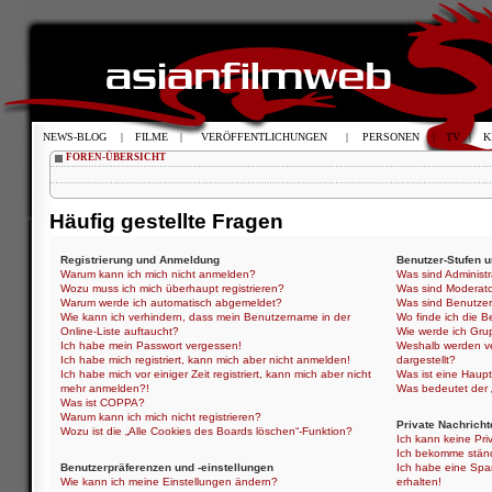
NEWS-BLOG
|
FILME
|
VERÖFFENTLICHUNGEN
|
PERSONEN
|
TV
|
K
FOREN-ÜBERSICHT
Häufig gestellte Fragen
Registrierung und Anmeldung
Benutzer-Stufen 
Warum kann ich mich nicht anmelden?
Was sind Administ
Wozu muss ich mich überhaupt registrieren?
Was sind Moderat
Warum werde ich automatisch abgemeldet?
Was sind Benutze
Wie kann ich verhindern, dass mein Benutzername in der
Wo finde ich die B
Online-Liste auftaucht?
Wie werde ich Gru
Ich habe mein Passwort vergessen!
Weshalb werden ve
Ich habe mich registriert, kann mich aber nicht anmelden!
dargestellt?
Ich habe mich vor einiger Zeit registriert, kann mich aber nicht
Was ist eine Haup
mehr anmelden?!
Was bedeutet der „
Was ist COPPA?
Warum kann ich mich nicht registrieren?
Private Nachricht
Wozu ist die „Alle Cookies des Boards löschen“-Funktion?
Ich kann keine Pri
Ich bekomme ständ
Benutzerpräferenzen und -einstellungen
Ich habe eine Spa
Wie kann ich meine Einstellungen ändern?
erhalten!