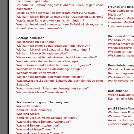
Die Forenuhr geht falsch!
Ich habe die Zeitzone eingestellt, aber die Forenuhr geht immer
Freunde und ignor
noch falsch!
Wozu benötige ich 
Meine Sprache steht auf diesem Board nicht zur Auswahl!
Mitglieder?
Wie kann ich ein Bild unter meinem Benutzernamen anzeigen?
Wie kann ich Mitgli
Was ist mein Rang und wie kann ich ihn ändern?
ignorierten Mitgli
Wenn ich bei einem Benutzer auf den E-Mail-Link klicke, werde
Listen entfernen?
ich aufgefordert, mich anzumelden.
Die Foren durchs
Beiträge schreiben
Wie kann ich ein 
Wie schreibe ich ein Thema?
Weshalb erhalte i
Wie kann ich einen Beitrag bearbeiten oder löschen?
Warum bekomme ich
Wie kann ich meinem Beitrag eine Signatur anfügen?
Wie kann ich nach
Wie kann ich eine Umfrage erstellen?
Wie kann ich mein
Wieso kann ich nicht mehr Antwortmöglichkeiten erstellen?
Wie bearbeite oder lösche ich eine Umfrage?
Warum kann ich auf bestimmte Foren nicht zugreifen?
Benachrichtigung
Weshalb kann ich keine Dateianhänge anfügen?
Was ist der Unter
Weshalb wurde ich verwarnt?
Beobachtung eine
Wie kann ich Beiträge den Moderatoren melden?
Wie kann ich ein 
Was bewirkt die „Speichern“-Schaltfläche beim Schreiben eines
Wie deaktiviere i
Beitrags?
Warum muss mein Beitrag erst freigegeben werden?
Dateianhänge
Wie markiere ich ein Thema als neu?
Welche Dateianhän
Kann ich eine Über
Textformatierung und Thementypen
Was ist BBCode?
phpBB3 betreffen
Kann ich HTML benutzen?
Wer hat diese Fore
Was sind Smilies?
Warum ist Funktion
Kann ich Bilder in meine Beiträge einfügen?
An wen soll ich mi
Was sind globale Bekanntmachungen?
juristische Anfrag
Was sind Bekanntmachungen?
Was sind wichtige Themen?
Was sind geschlossene Themen?