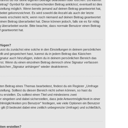
 kannst du nur deine eigenen Beiträge bearbeiten oder löschen. Du kannst
itrag“-Symbol für den entsprechenden Beitrag anklickst; eventuell ist dies
tellung möglich. Wenn bereits jemand auf deinen Beitrag geantwortet hat,
beitet gekennzeichnet. Es wird sowohl die Anzahl als auch der letzte
nweis erscheint nicht, wenn noch niemand auf deinen Beitrag geantwortet
nen Beitrag überarbeitet hat. Diese können jedoch, falls sie es für nötig
ag überarbeitet wurde. Bitte beachte, dass normale Benutzer einen Beitrag
 geantwortet hat.
nfügen?
sst du zunächst eine solche in den Einstellungen in deinem persönlichen
llt und gespeichert hast, kannst du in jedem Beitrag das Kästchen
ignatur auch hinzufügen, indem du in deinem persönlichen Bereich das
rst. Wenn du einen einzelnen Beitrag dennoch ohne Signatur verfassen
kästchen „Signatur anhängen“ wieder deaktivieren.
en Beitrag eines Themas bearbeitest, findest du ein Register „Umfrage
stellung. Solltest du diesen Bereich nicht sehen können, so hast du
u erstellen. Du solltest einen Titel und mindestens zwei
 eingeben und dabei sicherstellen, dass jede Antwortmöglichkeit in einer
hlmöglichkeiten pro Benutzer“ festlegen, wie viele Optionen ein Benutzer
gilt (0 bedeutet dabei eine zeitlich unbegrenzte Umfrage) und schließlich,
ten erstellen?