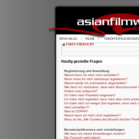
NEWS-BLOG
|
FILME
|
VERÖFFENTLICHUNGE
FOREN-ÜBERSICHT
Häufig gestellte Fragen
Registrierung und Anmeldung
Warum kann ich mich nicht anmelden?
Wozu muss ich mich überhaupt registrieren?
Warum werde ich automatisch abgemeldet?
Wie kann ich verhindern, dass mein Benutzername i
Online-Liste auftaucht?
Ich habe mein Passwort vergessen!
Ich habe mich registriert, kann mich aber nicht anme
Ich habe mich vor einiger Zeit registriert, kann mich 
mehr anmelden?!
Was ist COPPA?
Warum kann ich mich nicht registrieren?
Wozu ist die „Alle Cookies des Boards löschen“-Fun
Benutzerpräferenzen und -einstellungen
Wie kann ich meine Einstellungen ändern?
Die Forenuhr geht falsch!