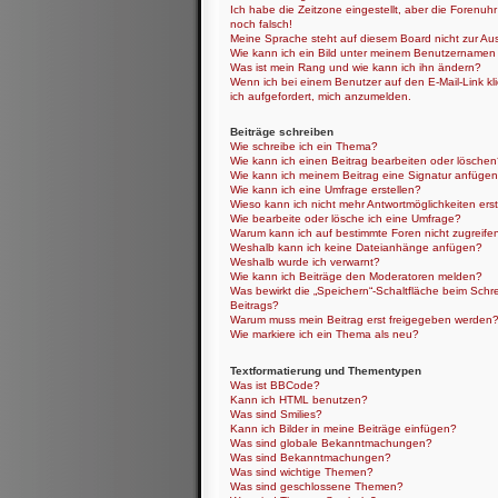
Ich habe die Zeitzone eingestellt, aber die Forenuh
noch falsch!
Meine Sprache steht auf diesem Board nicht zur Au
Wie kann ich ein Bild unter meinem Benutzernamen
Was ist mein Rang und wie kann ich ihn ändern?
Wenn ich bei einem Benutzer auf den E-Mail-Link kl
ich aufgefordert, mich anzumelden.
Beiträge schreiben
Wie schreibe ich ein Thema?
Wie kann ich einen Beitrag bearbeiten oder lösche
Wie kann ich meinem Beitrag eine Signatur anfüge
Wie kann ich eine Umfrage erstellen?
Wieso kann ich nicht mehr Antwortmöglichkeiten erst
Wie bearbeite oder lösche ich eine Umfrage?
Warum kann ich auf bestimmte Foren nicht zugreife
Weshalb kann ich keine Dateianhänge anfügen?
Weshalb wurde ich verwarnt?
Wie kann ich Beiträge den Moderatoren melden?
Was bewirkt die „Speichern“-Schaltfläche beim Schr
Beitrags?
Warum muss mein Beitrag erst freigegeben werden
Wie markiere ich ein Thema als neu?
Textformatierung und Thementypen
Was ist BBCode?
Kann ich HTML benutzen?
Was sind Smilies?
Kann ich Bilder in meine Beiträge einfügen?
Was sind globale Bekanntmachungen?
Was sind Bekanntmachungen?
Was sind wichtige Themen?
Was sind geschlossene Themen?