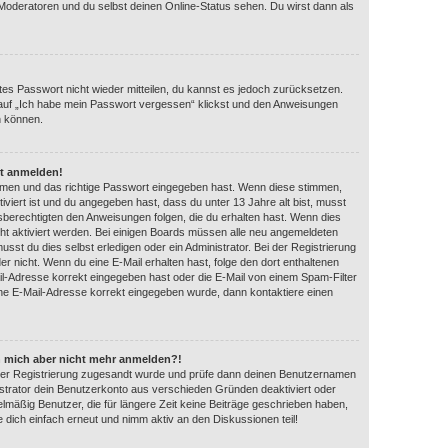
 Moderatoren und du selbst deinen Online-Status sehen. Du wirst dann als
ltes Passwort nicht wieder mitteilen, du kannst es jedoch zurücksetzen.
auf „Ich habe mein Passwort vergessen“ klickst und den Anweisungen
n können.
ht anmelden!
amen und das richtige Passwort eingegeben hast. Wenn diese stimmen,
iviert ist und du angegeben hast, dass du unter 13 Jahre alt bist, musst
gsberechtigten den Anweisungen folgen, die du erhalten hast. Wenn dies
eicht aktiviert werden. Bei einigen Boards müssen alle neu angemeldeten
usst du dies selbst erledigen oder ein Administrator. Bei der Registrierung
 oder nicht. Wenn du eine E-Mail erhalten hast, folge den dort enthaltenen
l-Adresse korrekt eingegeben hast oder die E-Mail von einem Spam-Filter
eine E-Mail-Adresse korrekt eingegeben wurde, dann kontaktiere einen
ann mich aber nicht mehr anmelden?!
ei der Registrierung zugesandt wurde und prüfe dann deinen Benutzernamen
strator dein Benutzerkonto aus verschieden Gründen deaktiviert oder
lmäßig Benutzer, die für längere Zeit keine Beiträge geschrieben haben,
 dich einfach erneut und nimm aktiv an den Diskussionen teil!