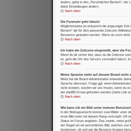
ändern, gehe in den „Persönlichen Bereich“; der L
deine Einstellungen ändern.
Nach oben
Die Forenuhr geht falsch!
Möglicherweise ist entspricht die angezeigte Zeit 
Bereich“ die für dich passende Zeitzone (Mitteleur
Benutzern geändert werden. Wenn du noch nicht regis
Nach oben
Ich habe die Zeitzone eingestellt, aber die F
Wenn du dir sicher bist, dass du die Zeitzone und 
ist, geht die Uhr des Servers vermutlich falsch. 
Nach oben
Meine Sprache steht auf diesem Board nicht 
Meist hat die Board-Administration entweder deine
Sprache übersetzt. Frage ggf. einen Administrator
nicht existiert, würden wir uns freuen, wenn du 
der phpBB Group gefunden werden (siehe Link am
Nach oben
Wie kann ich ein Bild unter meinem Benutze
In der Beitragsansicht können zwei Bilder unter
erste Bild meist mit deinem Rang verknüpft: Oft s
Status im Forum angeben. Das zweite, meist größer
der Regel um ein persönliches Bild, welches von 
bestimmen, ob und wie die Benutzer Avatare benut