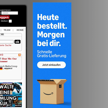
egistrieren
t bleiben
|
TEAM
|
HOME
CHE
terte Suche
 VÖ
Hear Me: Our
Summer
usch Media Group
•