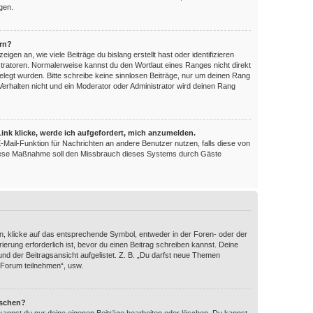
gen.
ern?
en an, wie viele Beiträge du bislang erstellt hast oder identifizieren
ratoren. Normalerweise kannst du den Wortlaut eines Ranges nicht direkt
elegt wurden. Bitte schreibe keine sinnlosen Beiträge, nur um deinen Rang
erhalten nicht und ein Moderator oder Administrator wird deinen Rang
ink klicke, werde ich aufgefordert, mich anzumelden.
 E-Mail-Funktion für Nachrichten an andere Benutzer nutzen, falls diese von
 Diese Maßnahme soll den Missbrauch dieses Systems durch Gäste
, klicke auf das entsprechende Symbol, entweder in der Foren- oder der
ierung erforderlich ist, bevor du einen Beitrag schreiben kannst. Deine
nd der Beitragsansicht aufgelistet. Z. B. „Du darfst neue Themen
 Forum teilnehmen“, usw.
öschen?