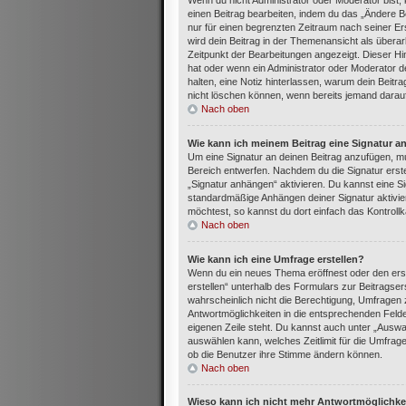
Wenn du nicht Administrator oder Moderator bist,
einen Beitrag bearbeiten, indem du das „Ändere Be
nur für einen begrenzten Zeitraum nach seiner Ers
wird dein Beitrag in der Themenansicht als überar
Zeitpunkt der Bearbeitungen angezeigt. Dieser Hi
hat oder wenn ein Administrator oder Moderator dei
halten, eine Notiz hinterlassen, warum dein Beitr
nicht löschen können, wenn bereits jemand darauf
Nach oben
Wie kann ich meinem Beitrag eine Signatur a
Um eine Signatur an deinen Beitrag anzufügen, mu
Bereich entwerfen. Nachdem du die Signatur erste
„Signatur anhängen“ aktivieren. Du kannst eine S
standardmäßige Anhängen deiner Signatur aktivie
möchtest, so kannst du dort einfach das Kontroll
Nach oben
Wie kann ich eine Umfrage erstellen?
Wenn du ein neues Thema eröffnest oder den erst
erstellen“ unterhalb des Formulars zur Beitragser
wahrscheinlich nicht die Berechtigung, Umfragen z
Antwortmöglichkeiten in die entsprechenden Felder
eigenen Zeile steht. Du kannst auch unter „Auswa
auswählen kann, welches Zeitlimit für die Umfrage 
ob die Benutzer ihre Stimme ändern können.
Nach oben
Wieso kann ich nicht mehr Antwortmöglichkei