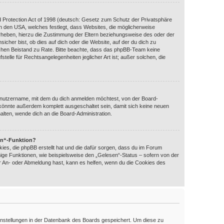
 Protection Act of 1998 (deutsch: Gesetz zum Schutz der Privatsphäre
 in den USA, welches festlegt, dass Websites, die möglicherweise
rheben, hierzu die Zustimmung der Eltern beziehungsweise des oder der
icher bist, ob dies auf dich oder die Website, auf der du dich zu
htlichen Beistand zu Rate. Bitte beachte, dass das phpBB-Team keine
telle für Rechtsangelegenheiten jeglicher Art ist; außer solchen, die
enutzername, mit dem du dich anmelden möchtest, von der Board-
 könnte außerdem komplett ausgeschaltet sein, damit sich keine neuen
lten, wende dich an die Board-Administration.
en“-Funktion?
ies, die phpBB erstellt hat und die dafür sorgen, dass du im Forum
ige Funktionen, wie beispielsweise den „Gelesen“-Status – sofern von der
er An- oder Abmeldung hast, kann es helfen, wenn du die Cookies des
 Einstellungen in der Datenbank des Boards gespeichert. Um diese zu