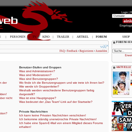
Login |
R
Eingelogg
N
|
PERSONEN
|
TV
|
KINO
|
TRAILER
|
ARTIKEL
|
FORUM
SHOP
FORUM-SU
FAQ
•
Feedback
•
Registrieren
•
Anmelden
Erwei
Benutzer-Stufen und Gruppen
AKTUELLE
Was sind Administratoren?
Was sind Moderatoren?
Was sind Benutzergruppen?
B
n der
Wo finde ich die Benutzergruppen und wie trete ich ihnen bei?
Wie werde ich Gruppenleiter?
Weshalb werden verschiedene Benutzergruppen farbig
lden!
dargestellt?
aber nicht
Was ist eine Hauptgruppe?
Was bedeutet der „Das Team“-Link auf der Startseite?
Private Nachrichten
ktion?
Ich kann keine Privaten Nachrichten verschicken!
Ich bekomme ständig unerwünschte Private Nachrichten!
Ich habe eine Spam-E-Mail von einem Mitglied dieses Forums
erhalten!