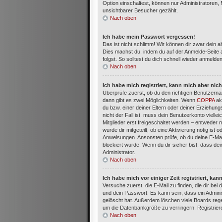
Option einschaltest, können nur Administratoren,
unsichtbarer Besucher gezählt.
Nach oben
Ich habe mein Passwort vergessen!
Das ist nicht schlimm! Wir können dir zwar dein a
Dies machst du, indem du auf der Anmelde-Seite 
folgst. So solltest du dich schnell wieder anmelde
Nach oben
Ich habe mich registriert, kann mich aber nic
Überprüfe zuerst, ob du den richtigen Benutzern
dann gibt es zwei Möglichkeiten. Wenn
COPPA
akt
du bzw. einer deiner Eltern oder deiner Erziehun
nicht der Fall ist, muss dein Benutzerkonto viell
Mitglieder erst freigeschaltet werden – entweder m
wurde dir mitgeteilt, ob eine Aktivierung nötig ist
Anweisungen. Ansonsten prüfe, ob du deine E-Mai
blockiert wurde. Wenn du dir sicher bist, dass d
Administrator.
Nach oben
Ich habe mich vor einiger Zeit registriert, k
Versuche zuerst, die E-Mail zu finden, die dir b
und dein Passwort. Es kann sein, dass ein Admini
gelöscht hat. Außerdem löschen viele Boards rege
um die Datenbankgröße zu verringern. Registriere
Nach oben