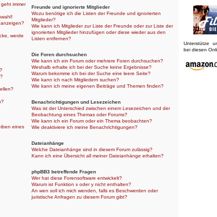
r geht immer
Freunde und ignorierte Mitglieder
Wozu benötige ich die Listen der Freunde und ignorierten
swahl!
Mitglieder?
 anzeigen?
Wie kann ich Mitglieder zur Liste der Freunde oder zur Liste der
ignorierten Mitglieder hinzufügen oder diese wieder aus den
icke, werde
Listen entfernen?
Unterstütze 
bei diesen On
Die Foren durchsuchen
Wie kann ich ein Forum oder mehrere Foren durchsuchen?
Weshalb erhalte ich bei der Suche keine Ergebnisse?
n?
Warum bekomme ich bei der Suche eine leere Seite?
n?
Wie kann ich nach Mitgliedern suchen?
Wie kann ich meine eigenen Beiträge und Themen finden?
ellen?
n?
Benachrichtigungen und Lesezeichen
Was ist der Unterschied zwischen einem Lesezeichen und der
Beobachtung eines Themas oder Forums?
Wie kann ich ein Forum oder ein Thema beobachten?
eiben eines
Wie deaktiviere ich meine Benachrichtigungen?
?
Dateianhänge
Welche Dateianhänge sind in diesem Forum zulässig?
Kann ich eine Übersicht all meiner Dateianhänge erhalten?
phpBB3 betreffende Fragen
Wer hat diese Forensoftware entwickelt?
Warum ist Funktion x oder y nicht enthalten?
An wen soll ich mich wenden, falls es Beschwerden oder
juristische Anfragen zu diesem Forum gibt?