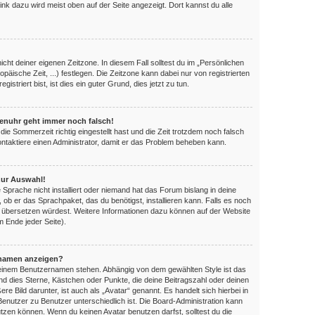
ink dazu wird meist oben auf der Seite angezeigt. Dort kannst du alle
nicht deiner eigenen Zeitzone. In diesem Fall solltest du im „Persönlichen
opäische Zeit, ...) festlegen. Die Zeitzone kann dabei nur von registrierten
triert bist, ist dies ein guter Grund, dies jetzt zu tun.
orenuhr geht immer noch falsch!
die Sommerzeit richtig eingestellt hast und die Zeit trotzdem noch falsch
Kontaktiere einen Administrator, damit er das Problem beheben kann.
zur Auswahl!
 Sprache nicht installiert oder niemand hat das Forum bislang in deine
, ob er das Sprachpaket, das du benötigst, installieren kann. Falls es noch
es übersetzen würdest. Weitere Informationen dazu können auf der Website
 Ende jeder Seite).
rnamen anzeigen?
 deinem Benutzernamen stehen. Abhängig von dem gewählten Style ist das
ind dies Sterne, Kästchen oder Punkte, die deine Beitragszahl oder deinen
e Bild darunter, ist auch als „Avatar“ genannt. Es handelt sich hierbei in
Benutzer zu Benutzer unterschiedlich ist. Die Board-Administration kann
zen können. Wenn du keinen Avatar benutzen darfst, solltest du die