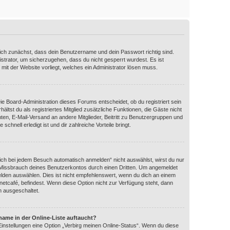
dich zunächst, dass dein Benutzername und dein Passwort richtig sind.
istrator, um sicherzugehen, dass du nicht gesperrt wurdest. Es ist
 mit der Website vorliegt, welches ein Administrator lösen muss.
Die Board-Administration dieses Forums entscheidet, ob du registriert sein
ältst du als registriertes Mitglied zusätzliche Funktionen, die Gäste nicht
hten, E-Mail-Versand an andere Mitglieder, Beitritt zu Benutzergruppen und
schnell erledigt ist und dir zahlreiche Vorteile bringt.
ch bei jedem Besuch automatisch anmelden“ nicht auswählst, wirst du nur
n Missbrauch deines Benutzerkontos durch einen Dritten. Um angemeldet
lden auswählen. Dies ist nicht empfehlenswert, wenn du dich an einem
rnetcafé, befindest. Wenn diese Option nicht zur Verfügung steht, dann
n ausgeschaltet.
name in der Online-Liste auftaucht?
Einstellungen eine Option „Verbirg meinen Online-Status“. Wenn du diese