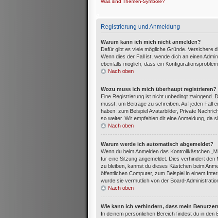
Was sind Themen-Symbole?
Registrierung und Anmeldung
Warum kann ich mich nicht anmelden?
Dafür gibt es viele mögliche Gründe. Versichere 
Wenn dies der Fall ist, wende dich an einen Admin
ebenfalls möglich, dass ein Konfigurationsproblem
Nach oben
Wozu muss ich mich überhaupt registrieren?
Eine Registrierung ist nicht unbedingt zwingend. 
musst, um Beiträge zu schreiben. Auf jeden Fall erh
haben: zum Beispiel Avatarbilder, Private Nachric
so weiter. Wir empfehlen dir eine Anmeldung, da sie 
Nach oben
Warum werde ich automatisch abgemeldet?
Wenn du beim Anmelden das Kontrollkästchen „Mi
für eine Sitzung angemeldet. Dies verhindert de
zu bleiben, kannst du dieses Kästchen beim Anme
öffentlichen Computer, zum Beispiel in einem Inte
wurde sie vermutlich von der Board-Administratio
Nach oben
Wie kann ich verhindern, dass mein Benutzer
In deinem persönlichen Bereich findest du in den 