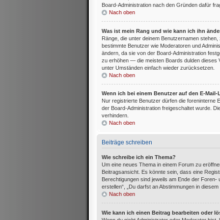
Board-Administration nach den Gründen dafür fra
Nach oben
Was ist mein Rang und wie kann ich ihn änd
Ränge, die unter deinem Benutzernamen stehen, zeig
bestimmte Benutzer wie Moderatoren und Administ
ändern, da sie von der Board-Administration festg
zu erhöhen — die meisten Boards dulden dieses V
unter Umständen einfach wieder zurücksetzen.
Nach oben
Wenn ich bei einem Benutzer auf den E-Mail-L
Nur registrierte Benutzer dürfen die foreninterne
der Board-Administration freigeschaltet wurde.
verhindern.
Nach oben
Beiträge schreiben
Wie schreibe ich ein Thema?
Um eine neues Thema in einem Forum zu eröffnen
Beitragsansicht. Es könnte sein, dass eine Registr
Berechtigungen sind jeweils am Ende der Foren- u
erstellen“, „Du darfst an Abstimmungen in diesem
Nach oben
Wie kann ich einen Beitrag bearbeiten oder l