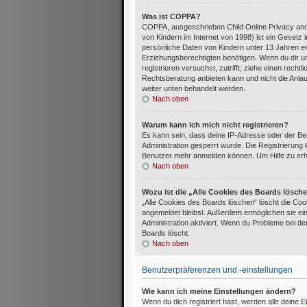
Was ist COPPA?
COPPA, ausgeschrieben Child Online Privacy and
von Kindern im Internet von 1998) ist ein Gesetz
persönliche Daten von Kindern unter 13 Jahren e
Erziehungsberechtigten benötigen. Wenn du dir uns
registrieren versuchst, zutrifft, ziehe einen rec
Rechtsberatung anbieten kann und nicht die Anlaufs
weiter unten behandelt werden.
Nach oben
Warum kann ich mich nicht registrieren?
Es kann sein, dass deine IP-Adresse oder der B
Administration gesperrt wurde. Die Registrierung
Benutzer mehr anmelden können. Um Hilfe zu erha
Nach oben
Wozu ist die „Alle Cookies des Boards lösch
„Alle Cookies des Boards löschen“ löscht die Cook
angemeldet bleibst. Außerdem ermöglichen sie ein
Administration aktiviert. Wenn du Probleme bei d
Boards löscht.
Nach oben
Benutzerpräferenzen und -einstellungen
Wie kann ich meine Einstellungen ändern?
Wenn du dich registriert hast, werden alle deine