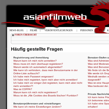
NEWS-BLOG
|
FILME
|
VERÖFFENTLICHUNGEN
|
PERSONEN
|
TV
|
K
FOREN-ÜBERSICHT
Häufig gestellte Fragen
Registrierung und Anmeldung
Benutzer-Stufen 
Warum kann ich mich nicht anmelden?
Was sind Administ
Wozu muss ich mich überhaupt registrieren?
Was sind Moderat
Warum werde ich automatisch abgemeldet?
Was sind Benutze
Wie kann ich verhindern, dass mein Benutzername in der
Wo finde ich die B
Online-Liste auftaucht?
Wie werde ich Gru
Ich habe mein Passwort vergessen!
Weshalb werden ve
Ich habe mich registriert, kann mich aber nicht anmelden!
dargestellt?
Ich habe mich vor einiger Zeit registriert, kann mich aber nicht
Was ist eine Haup
mehr anmelden?!
Was bedeutet der „
Was ist COPPA?
Warum kann ich mich nicht registrieren?
Private Nachricht
Wozu ist die „Alle Cookies des Boards löschen“-Funktion?
Ich kann keine Pri
Ich bekomme ständ
Benutzerpräferenzen und -einstellungen
Ich habe eine Spa
Wie kann ich meine Einstellungen ändern?
erhalten!