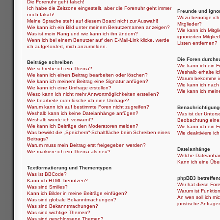
Die Forenuhr geht falsch!
Ich habe die Zeitzone eingestellt, aber die Forenuhr geht immer
Freunde und ignor
noch falsch!
Wozu benötige ich 
Meine Sprache steht auf diesem Board nicht zur Auswahl!
Mitglieder?
Wie kann ich ein Bild unter meinem Benutzernamen anzeigen?
Wie kann ich Mitgli
Was ist mein Rang und wie kann ich ihn ändern?
ignorierten Mitgli
Wenn ich bei einem Benutzer auf den E-Mail-Link klicke, werde
Listen entfernen?
ich aufgefordert, mich anzumelden.
Die Foren durchs
Beiträge schreiben
Wie kann ich ein 
Wie schreibe ich ein Thema?
Weshalb erhalte i
Wie kann ich einen Beitrag bearbeiten oder löschen?
Warum bekomme ich
Wie kann ich meinem Beitrag eine Signatur anfügen?
Wie kann ich nach
Wie kann ich eine Umfrage erstellen?
Wie kann ich mein
Wieso kann ich nicht mehr Antwortmöglichkeiten erstellen?
Wie bearbeite oder lösche ich eine Umfrage?
Warum kann ich auf bestimmte Foren nicht zugreifen?
Benachrichtigung
Weshalb kann ich keine Dateianhänge anfügen?
Was ist der Unter
Weshalb wurde ich verwarnt?
Beobachtung eine
Wie kann ich Beiträge den Moderatoren melden?
Wie kann ich ein 
Was bewirkt die „Speichern“-Schaltfläche beim Schreiben eines
Wie deaktiviere i
Beitrags?
Warum muss mein Beitrag erst freigegeben werden?
Dateianhänge
Wie markiere ich ein Thema als neu?
Welche Dateianhän
Kann ich eine Über
Textformatierung und Thementypen
Was ist BBCode?
phpBB3 betreffen
Kann ich HTML benutzen?
Wer hat diese Fore
Was sind Smilies?
Warum ist Funktion
Kann ich Bilder in meine Beiträge einfügen?
An wen soll ich mi
Was sind globale Bekanntmachungen?
juristische Anfrag
Was sind Bekanntmachungen?
Was sind wichtige Themen?
Was sind geschlossene Themen?