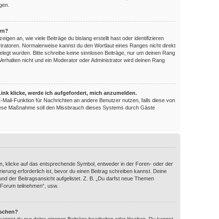
gen.
ern?
en an, wie viele Beiträge du bislang erstellt hast oder identifizieren
ratoren. Normalerweise kannst du den Wortlaut eines Ranges nicht direkt
elegt wurden. Bitte schreibe keine sinnlosen Beiträge, nur um deinen Rang
erhalten nicht und ein Moderator oder Administrator wird deinen Rang
ink klicke, werde ich aufgefordert, mich anzumelden.
 E-Mail-Funktion für Nachrichten an andere Benutzer nutzen, falls diese von
 Diese Maßnahme soll den Missbrauch dieses Systems durch Gäste
, klicke auf das entsprechende Symbol, entweder in der Foren- oder der
ierung erforderlich ist, bevor du einen Beitrag schreiben kannst. Deine
nd der Beitragsansicht aufgelistet. Z. B. „Du darfst neue Themen
 Forum teilnehmen“, usw.
öschen?