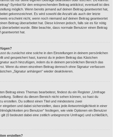
 kannst du nur deine eigenen Beiträge bearbeiten oder löschen. Du kannst
itrag“-Symbol für den entsprechenden Beitrag anklickst; eventuell ist dies
tellung möglich. Wenn bereits jemand auf deinen Beitrag geantwortet hat,
beitet gekennzeichnet. Es wird sowohl die Anzahl als auch der letzte
nweis erscheint nicht, wenn noch niemand auf deinen Beitrag geantwortet
nen Beitrag überarbeitet hat. Diese können jedoch, falls sie es für nötig
ag überarbeitet wurde. Bitte beachte, dass normale Benutzer einen Beitrag
 geantwortet hat.
nfügen?
sst du zunächst eine solche in den Einstellungen in deinem persönlichen
llt und gespeichert hast, kannst du in jedem Beitrag das Kästchen
ignatur auch hinzufügen, indem du in deinem persönlichen Bereich das
rst. Wenn du einen einzelnen Beitrag dennoch ohne Signatur verfassen
kästchen „Signatur anhängen“ wieder deaktivieren.
en Beitrag eines Themas bearbeitest, findest du ein Register „Umfrage
stellung. Solltest du diesen Bereich nicht sehen können, so hast du
u erstellen. Du solltest einen Titel und mindestens zwei
 eingeben und dabei sicherstellen, dass jede Antwortmöglichkeit in einer
hlmöglichkeiten pro Benutzer“ festlegen, wie viele Optionen ein Benutzer
gilt (0 bedeutet dabei eine zeitlich unbegrenzte Umfrage) und schließlich,
ten erstellen?