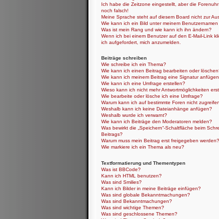
Ich habe die Zeitzone eingestellt, aber die Forenuh
noch falsch!
Meine Sprache steht auf diesem Board nicht zur Au
Wie kann ich ein Bild unter meinem Benutzernamen
Was ist mein Rang und wie kann ich ihn ändern?
Wenn ich bei einem Benutzer auf den E-Mail-Link kl
ich aufgefordert, mich anzumelden.
Beiträge schreiben
Wie schreibe ich ein Thema?
Wie kann ich einen Beitrag bearbeiten oder lösche
Wie kann ich meinem Beitrag eine Signatur anfüge
Wie kann ich eine Umfrage erstellen?
Wieso kann ich nicht mehr Antwortmöglichkeiten erst
Wie bearbeite oder lösche ich eine Umfrage?
Warum kann ich auf bestimmte Foren nicht zugreife
Weshalb kann ich keine Dateianhänge anfügen?
Weshalb wurde ich verwarnt?
Wie kann ich Beiträge den Moderatoren melden?
Was bewirkt die „Speichern“-Schaltfläche beim Schr
Beitrags?
Warum muss mein Beitrag erst freigegeben werden
Wie markiere ich ein Thema als neu?
Textformatierung und Thementypen
Was ist BBCode?
Kann ich HTML benutzen?
Was sind Smilies?
Kann ich Bilder in meine Beiträge einfügen?
Was sind globale Bekanntmachungen?
Was sind Bekanntmachungen?
Was sind wichtige Themen?
Was sind geschlossene Themen?