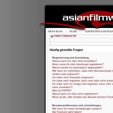
NEWS-BLOG
|
FILME
|
VERÖFFENTLICHUNGE
FOREN-ÜBERSICHT
Häufig gestellte Fragen
Registrierung und Anmeldung
Warum kann ich mich nicht anmelden?
Wozu muss ich mich überhaupt registrieren?
Warum werde ich automatisch abgemeldet?
Wie kann ich verhindern, dass mein Benutzername i
Online-Liste auftaucht?
Ich habe mein Passwort vergessen!
Ich habe mich registriert, kann mich aber nicht anme
Ich habe mich vor einiger Zeit registriert, kann mich 
mehr anmelden?!
Was ist COPPA?
Warum kann ich mich nicht registrieren?
Wozu ist die „Alle Cookies des Boards löschen“-Fun
Benutzerpräferenzen und -einstellungen
Wie kann ich meine Einstellungen ändern?
Die Forenuhr geht falsch!