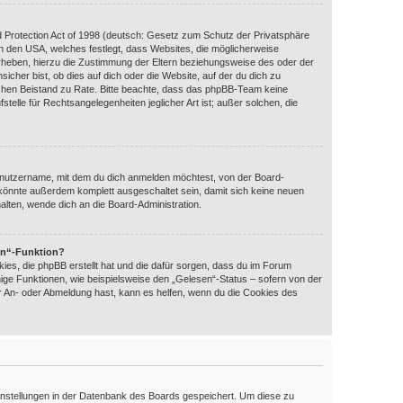
 Protection Act of 1998 (deutsch: Gesetz zum Schutz der Privatsphäre
 in den USA, welches festlegt, dass Websites, die möglicherweise
rheben, hierzu die Zustimmung der Eltern beziehungsweise des oder der
icher bist, ob dies auf dich oder die Website, auf der du dich zu
htlichen Beistand zu Rate. Bitte beachte, dass das phpBB-Team keine
telle für Rechtsangelegenheiten jeglicher Art ist; außer solchen, die
enutzername, mit dem du dich anmelden möchtest, von der Board-
 könnte außerdem komplett ausgeschaltet sein, damit sich keine neuen
lten, wende dich an die Board-Administration.
en“-Funktion?
ies, die phpBB erstellt hat und die dafür sorgen, dass du im Forum
ige Funktionen, wie beispielsweise den „Gelesen“-Status – sofern von der
er An- oder Abmeldung hast, kann es helfen, wenn du die Cookies des
 Einstellungen in der Datenbank des Boards gespeichert. Um diese zu