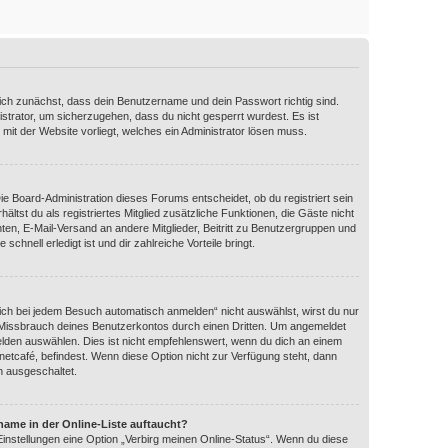
dich zunächst, dass dein Benutzername und dein Passwort richtig sind.
istrator, um sicherzugehen, dass du nicht gesperrt wurdest. Es ist
 mit der Website vorliegt, welches ein Administrator lösen muss.
Die Board-Administration dieses Forums entscheidet, ob du registriert sein
ältst du als registriertes Mitglied zusätzliche Funktionen, die Gäste nicht
hten, E-Mail-Versand an andere Mitglieder, Beitritt zu Benutzergruppen und
schnell erledigt ist und dir zahlreiche Vorteile bringt.
ch bei jedem Besuch automatisch anmelden“ nicht auswählst, wirst du nur
n Missbrauch deines Benutzerkontos durch einen Dritten. Um angemeldet
lden auswählen. Dies ist nicht empfehlenswert, wenn du dich an einem
rnetcafé, befindest. Wenn diese Option nicht zur Verfügung steht, dann
n ausgeschaltet.
name in der Online-Liste auftaucht?
Einstellungen eine Option „Verbirg meinen Online-Status“. Wenn du diese