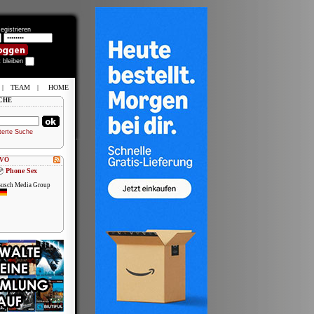
egistrieren
t bleiben
|
TEAM
|
HOME
CHE
terte Suche
 VÖ
Phone Sex
usch Media Group