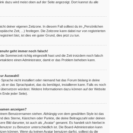
ink dazu wird meist oben auf der Seite angezeigt. Dort kannst du alle
nicht deiner eigenen Zeitzone. In diesem Fall solltest du im „Persönlichen
opäische Zeit, ...) festlegen. Die Zeitzone kann dabei nur von registrierten
triert bist, ist dies ein guter Grund, dies jetzt zu tun.
orenuhr geht immer noch falsch!
die Sommerzeit richtig eingestellt hast und die Zeit trotzdem noch falsch
Kontaktiere einen Administrator, damit er das Problem beheben kann.
zur Auswahl!
 Sprache nicht installiert oder niemand hat das Forum bislang in deine
, ob er das Sprachpaket, das du benötigst, installieren kann. Falls es noch
es übersetzen würdest. Weitere Informationen dazu können auf der Website
 Ende jeder Seite).
rnamen anzeigen?
 deinem Benutzernamen stehen. Abhängig von dem gewählten Style ist das
ind dies Sterne, Kästchen oder Punkte, die deine Beitragszahl oder deinen
e Bild darunter, ist auch als „Avatar“ genannt. Es handelt sich hierbei in
Benutzer zu Benutzer unterschiedlich ist. Die Board-Administration kann
zen können. Wenn du keinen Avatar benutzen darfst, solltest du die