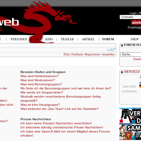
Login |
R
Eingelogg
N
|
PERSONEN
|
TV
|
KINO
|
TRAILER
|
ARTIKEL
|
FORUM
SHOP
FORUM-SU
FAQ
•
Feedback
•
Registrieren
•
Anmelden
Erwei
Benutzer-Stufen und Gruppen
AKTUELLE
Was sind Administratoren?
Was sind Moderatoren?
B
Was sind Benutzergruppen?
n der
Wo finde ich die Benutzergruppen und wie trete ich ihnen bei?
Wie werde ich Gruppenleiter?
Weshalb werden verschiedene Benutzergruppen farbig
lden!
dargestellt?
aber nicht
Was ist eine Hauptgruppe?
Was bedeutet der „Das Team“-Link auf der Startseite?
Private Nachrichten
ktion?
Ich kann keine Privaten Nachrichten verschicken!
Ich bekomme ständig unerwünschte Private Nachrichten!
Ich habe eine Spam-E-Mail von einem Mitglied dieses Forums
erhalten!