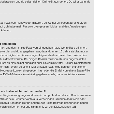
 Moderatoren und du selbst deinen Online-Status sehen. Du wirst dann als
ltes Passwort nicht wieder mitteilen, du kannst es jedoch zurücksetzen.
auf „Ich habe mein Passwort vergessen“ klickst und den Anweisungen
n können.
ht anmelden!
amen und das richtige Passwort eingegeben hast. Wenn diese stimmen,
iviert ist und du angegeben hast, dass du unter 13 Jahre alt bist, musst
gsberechtigten den Anweisungen folgen, die du erhalten hast. Wenn dies
eicht aktiviert werden. Bei einigen Boards müssen alle neu angemeldeten
usst du dies selbst erledigen oder ein Administrator. Bei der Registrierung
 oder nicht. Wenn du eine E-Mail erhalten hast, folge den dort enthaltenen
l-Adresse korrekt eingegeben hast oder die E-Mail von einem Spam-Filter
eine E-Mail-Adresse korrekt eingegeben wurde, dann kontaktiere einen
ann mich aber nicht mehr anmelden?!
ei der Registrierung zugesandt wurde und prüfe dann deinen Benutzernamen
strator dein Benutzerkonto aus verschieden Gründen deaktiviert oder
lmäßig Benutzer, die für längere Zeit keine Beiträge geschrieben haben,
 dich einfach erneut und nimm aktiv an den Diskussionen teil!