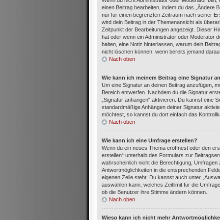
Wenn du nicht Administrator oder Moderator bist,
einen Beitrag bearbeiten, indem du das „Ändere Be
nur für einen begrenzten Zeitraum nach seiner Ers
wird dein Beitrag in der Themenansicht als überar
Zeitpunkt der Bearbeitungen angezeigt. Dieser Hi
hat oder wenn ein Administrator oder Moderator dei
halten, eine Notiz hinterlassen, warum dein Beitr
nicht löschen können, wenn bereits jemand darauf
Nach oben
Wie kann ich meinem Beitrag eine Signatur a
Um eine Signatur an deinen Beitrag anzufügen, mu
Bereich entwerfen. Nachdem du die Signatur erste
„Signatur anhängen“ aktivieren. Du kannst eine S
standardmäßige Anhängen deiner Signatur aktivie
möchtest, so kannst du dort einfach das Kontroll
Nach oben
Wie kann ich eine Umfrage erstellen?
Wenn du ein neues Thema eröffnest oder den erst
erstellen“ unterhalb des Formulars zur Beitragser
wahrscheinlich nicht die Berechtigung, Umfragen z
Antwortmöglichkeiten in die entsprechenden Felder
eigenen Zeile steht. Du kannst auch unter „Auswa
auswählen kann, welches Zeitlimit für die Umfrage 
ob die Benutzer ihre Stimme ändern können.
Nach oben
Wieso kann ich nicht mehr Antwortmöglichkei