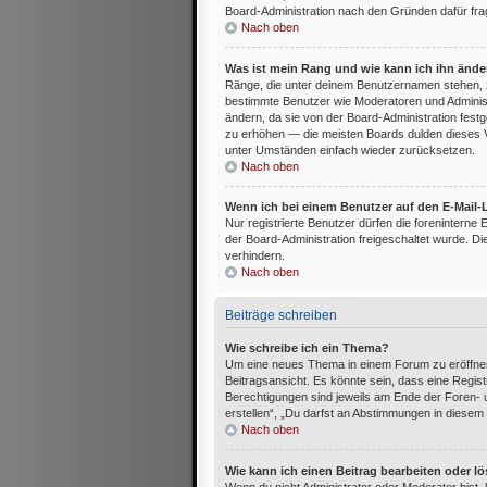
Board-Administration nach den Gründen dafür fra
Nach oben
Was ist mein Rang und wie kann ich ihn änd
Ränge, die unter deinem Benutzernamen stehen, zeig
bestimmte Benutzer wie Moderatoren und Administ
ändern, da sie von der Board-Administration festg
zu erhöhen — die meisten Boards dulden dieses V
unter Umständen einfach wieder zurücksetzen.
Nach oben
Wenn ich bei einem Benutzer auf den E-Mail-L
Nur registrierte Benutzer dürfen die foreninterne
der Board-Administration freigeschaltet wurde.
verhindern.
Nach oben
Beiträge schreiben
Wie schreibe ich ein Thema?
Um eine neues Thema in einem Forum zu eröffnen
Beitragsansicht. Es könnte sein, dass eine Registr
Berechtigungen sind jeweils am Ende der Foren- u
erstellen“, „Du darfst an Abstimmungen in diesem
Nach oben
Wie kann ich einen Beitrag bearbeiten oder l