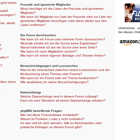
r geht immer
Freunde und ignorierte Mitglieder
Wozu benötige ich die Listen der Freunde und ignorierten
swahl!
Mitglieder?
 anzeigen?
Wie kann ich Mitglieder zur Liste der Freunde oder zur Liste der
ignorierten Mitglieder hinzufügen oder diese wieder aus den
icke, werde
Listen entfernen?
Unterstütze 
bei diesen On
Die Foren durchsuchen
Wie kann ich ein Forum oder mehrere Foren durchsuchen?
Weshalb erhalte ich bei der Suche keine Ergebnisse?
n?
Warum bekomme ich bei der Suche eine leere Seite?
n?
Wie kann ich nach Mitgliedern suchen?
Wie kann ich meine eigenen Beiträge und Themen finden?
ellen?
n?
Benachrichtigungen und Lesezeichen
Was ist der Unterschied zwischen einem Lesezeichen und der
Beobachtung eines Themas oder Forums?
Wie kann ich ein Forum oder ein Thema beobachten?
eiben eines
Wie deaktiviere ich meine Benachrichtigungen?
?
Dateianhänge
Welche Dateianhänge sind in diesem Forum zulässig?
Kann ich eine Übersicht all meiner Dateianhänge erhalten?
phpBB3 betreffende Fragen
Wer hat diese Forensoftware entwickelt?
Warum ist Funktion x oder y nicht enthalten?
An wen soll ich mich wenden, falls es Beschwerden oder
juristische Anfragen zu diesem Forum gibt?