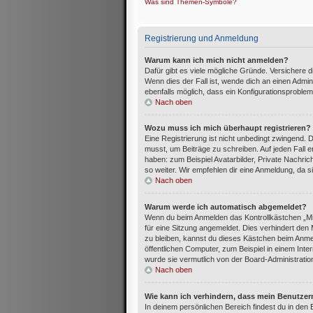
Was sind Themen-Symbole?
Registrierung und Anmeldung
Warum kann ich mich nicht anmelden?
Dafür gibt es viele mögliche Gründe. Versichere 
Wenn dies der Fall ist, wende dich an einen Admin
ebenfalls möglich, dass ein Konfigurationsproblem
Nach oben
Wozu muss ich mich überhaupt registrieren?
Eine Registrierung ist nicht unbedingt zwingend. 
musst, um Beiträge zu schreiben. Auf jeden Fall erh
haben: zum Beispiel Avatarbilder, Private Nachric
so weiter. Wir empfehlen dir eine Anmeldung, da sie 
Nach oben
Warum werde ich automatisch abgemeldet?
Wenn du beim Anmelden das Kontrollkästchen „Mi
für eine Sitzung angemeldet. Dies verhindert de
zu bleiben, kannst du dieses Kästchen beim Anme
öffentlichen Computer, zum Beispiel in einem Inte
wurde sie vermutlich von der Board-Administratio
Nach oben
Wie kann ich verhindern, dass mein Benutzer
In deinem persönlichen Bereich findest du in den 