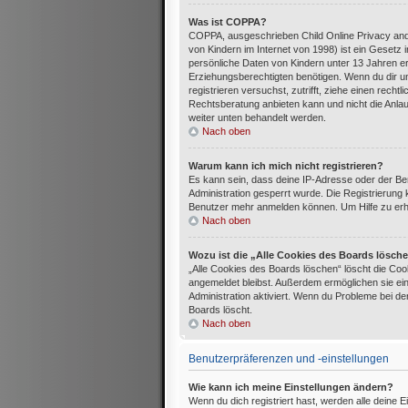
Was ist COPPA?
COPPA, ausgeschrieben Child Online Privacy and
von Kindern im Internet von 1998) ist ein Gesetz
persönliche Daten von Kindern unter 13 Jahren e
Erziehungsberechtigten benötigen. Wenn du dir uns
registrieren versuchst, zutrifft, ziehe einen rec
Rechtsberatung anbieten kann und nicht die Anlaufs
weiter unten behandelt werden.
Nach oben
Warum kann ich mich nicht registrieren?
Es kann sein, dass deine IP-Adresse oder der B
Administration gesperrt wurde. Die Registrierung
Benutzer mehr anmelden können. Um Hilfe zu erha
Nach oben
Wozu ist die „Alle Cookies des Boards lösch
„Alle Cookies des Boards löschen“ löscht die Cook
angemeldet bleibst. Außerdem ermöglichen sie ein
Administration aktiviert. Wenn du Probleme bei d
Boards löscht.
Nach oben
Benutzerpräferenzen und -einstellungen
Wie kann ich meine Einstellungen ändern?
Wenn du dich registriert hast, werden alle deine