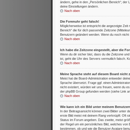
ändern, gehe in den „Persönlichen Bereich“; der L
deine Einstellungen ändern.
Nach oben
Die Forenuhr geht falsch!
Möglicherweise ist entspricht die angezeigte Zeit 
Bereich“ die für dich passende Zeitzone (Mitteleur
Benutzern geändert werden. Wenn du noch nicht regis
Nach oben
Ich habe die Zeitzone eingestellt, aber die F
Wenn du dir sicher bist, dass du die Zeitzone und 
ist, geht die Uhr des Servers vermutlich falsch. 
Nach oben
Meine Sprache steht auf diesem Board nicht 
Meist hat die Board-Administration entweder deine
Sprache übersetzt. Frage ggf. einen Administrator
nicht existiert, würden wir uns freuen, wenn du 
der phpBB Group gefunden werden (siehe Link am
Nach oben
Wie kann ich ein Bild unter meinem Benutze
In der Beitragsansicht können zwei Bilder unter
erste Bild meist mit deinem Rang verknüpft: Oft s
Status im Forum angeben. Das zweite, meist größer
der Regel um ein persönliches Bild, welches von 
bestimmen, ob und wie die Benutzer Avatare benut