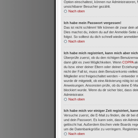
Option einschaltest, können nur Administratoren,
unsichtbarer Besucher gezählt.
Nach oben
Ich habe mein Passwort vergessen!
Das ist nicht schlimm! Wir können dir zwar dein a
Dies machst du, indem du auf der Anmelde-Seite 
folgst. So solltest du dich schnell wieder anmelde
Nach oben
Ich habe mich registriert, kann mich aber nic
Überprüfe zuerst, ob du den richtigen Benutzern
dann gibt es zwei Möglichkeiten. Wenn
COPPA
akt
du bzw. einer deiner Eltern oder deiner Erziehun
nicht der Fall ist, muss dein Benutzerkonto viell
Mitglieder erst freigeschaltet werden – entweder m
wurde dir mitgeteilt, ob eine Aktivierung nötig ist
Anweisungen. Ansonsten prüfe, ob du deine E-Mai
blockiert wurde. Wenn du dir sicher bist, dass d
Administrator.
Nach oben
Ich habe mich vor einiger Zeit registriert, k
Versuche zuerst, die E-Mail zu finden, die dir b
und dein Passwort. Es kann sein, dass ein Admini
gelöscht hat. Außerdem löschen viele Boards rege
um die Datenbankgröße zu verringern. Registriere
Nach oben