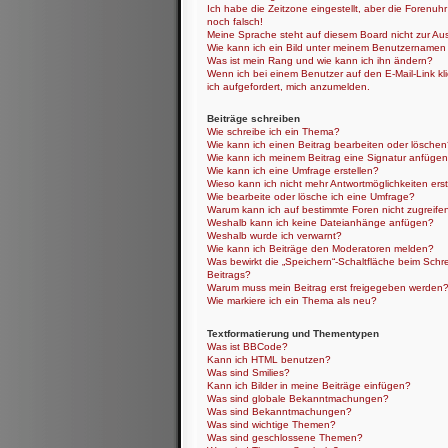
Ich habe die Zeitzone eingestellt, aber die Forenuh
noch falsch!
Meine Sprache steht auf diesem Board nicht zur Au
Wie kann ich ein Bild unter meinem Benutzernamen
Was ist mein Rang und wie kann ich ihn ändern?
Wenn ich bei einem Benutzer auf den E-Mail-Link kl
ich aufgefordert, mich anzumelden.
Beiträge schreiben
Wie schreibe ich ein Thema?
Wie kann ich einen Beitrag bearbeiten oder lösche
Wie kann ich meinem Beitrag eine Signatur anfüge
Wie kann ich eine Umfrage erstellen?
Wieso kann ich nicht mehr Antwortmöglichkeiten erst
Wie bearbeite oder lösche ich eine Umfrage?
Warum kann ich auf bestimmte Foren nicht zugreife
Weshalb kann ich keine Dateianhänge anfügen?
Weshalb wurde ich verwarnt?
Wie kann ich Beiträge den Moderatoren melden?
Was bewirkt die „Speichern“-Schaltfläche beim Schr
Beitrags?
Warum muss mein Beitrag erst freigegeben werden
Wie markiere ich ein Thema als neu?
Textformatierung und Thementypen
Was ist BBCode?
Kann ich HTML benutzen?
Was sind Smilies?
Kann ich Bilder in meine Beiträge einfügen?
Was sind globale Bekanntmachungen?
Was sind Bekanntmachungen?
Was sind wichtige Themen?
Was sind geschlossene Themen?