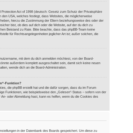
 Protection Act of 1998 (deutsch: Gesetz zum Schutz der Privatsphäre
 in den USA, welches festlegt, dass Websites, die möglicherweise
rheben, hierzu die Zustimmung der Eltern beziehungsweise des oder der
icher bist, ob dies auf dich oder die Website, auf der du dich zu
htlichen Beistand zu Rate. Bitte beachte, dass das phpBB-Team keine
telle für Rechtsangelegenheiten jeglicher Art ist; außer solchen, die
enutzername, mit dem du dich anmelden möchtest, von der Board-
 könnte außerdem komplett ausgeschaltet sein, damit sich keine neuen
lten, wende dich an die Board-Administration.
en“-Funktion?
ies, die phpBB erstellt hat und die dafür sorgen, dass du im Forum
ige Funktionen, wie beispielsweise den „Gelesen“-Status – sofern von der
er An- oder Abmeldung hast, kann es helfen, wenn du die Cookies des
 Einstellungen in der Datenbank des Boards gespeichert. Um diese zu