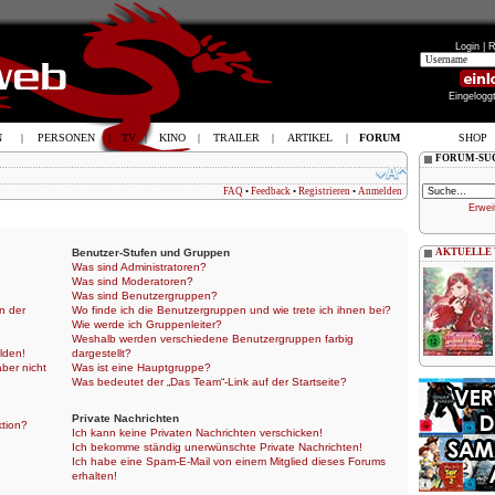
Login |
R
Eingelogg
N
|
PERSONEN
|
TV
|
KINO
|
TRAILER
|
ARTIKEL
|
FORUM
SHOP
FORUM-SU
FAQ
•
Feedback
•
Registrieren
•
Anmelden
Erwei
Benutzer-Stufen und Gruppen
AKTUELLE
Was sind Administratoren?
Was sind Moderatoren?
Was sind Benutzergruppen?
n der
Wo finde ich die Benutzergruppen und wie trete ich ihnen bei?
Wie werde ich Gruppenleiter?
Weshalb werden verschiedene Benutzergruppen farbig
lden!
dargestellt?
aber nicht
Was ist eine Hauptgruppe?
Was bedeutet der „Das Team“-Link auf der Startseite?
Private Nachrichten
ktion?
Ich kann keine Privaten Nachrichten verschicken!
Ich bekomme ständig unerwünschte Private Nachrichten!
Ich habe eine Spam-E-Mail von einem Mitglied dieses Forums
erhalten!