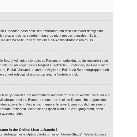
dich zunächst, dass dein Benutzername und dein Passwort richtig sind.
istrator, um sicherzugehen, dass du nicht gesperrt wurdest. Es ist
 mit der Website vorliegt, welches ein Administrator lösen muss.
Die Board-Administration dieses Forums entscheidet, ob du registriert sein
ältst du als registriertes Mitglied zusätzliche Funktionen, die Gäste nicht
hten, E-Mail-Versand an andere Mitglieder, Beitritt zu Benutzergruppen und
schnell erledigt ist und dir zahlreiche Vorteile bringt.
ch bei jedem Besuch automatisch anmelden“ nicht auswählst, wirst du nur
n Missbrauch deines Benutzerkontos durch einen Dritten. Um angemeldet
lden auswählen. Dies ist nicht empfehlenswert, wenn du dich an einem
rnetcafé, befindest. Wenn diese Option nicht zur Verfügung steht, dann
n ausgeschaltet.
name in der Online-Liste auftaucht?
Einstellungen eine Option „Verbirg meinen Online-Status“. Wenn du diese