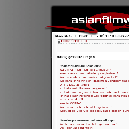
NEWS-BLOG
|
FILME
|
VERÖFFENTLICHUNGE
FOREN-ÜBERSICHT
Häufig gestellte Fragen
Registrierung und Anmeldung
Warum kann ich mich nicht anmelden?
Wozu muss ich mich überhaupt registrieren?
Warum werde ich automatisch abgemeldet?
Wie kann ich verhindern, dass mein Benutzername i
Online-Liste auftaucht?
Ich habe mein Passwort vergessen!
Ich habe mich registriert, kann mich aber nicht anme
Ich habe mich vor einiger Zeit registriert, kann mich 
mehr anmelden?!
Was ist COPPA?
Warum kann ich mich nicht registrieren?
Wozu ist die „Alle Cookies des Boards löschen“-Fun
Benutzerpräferenzen und -einstellungen
Wie kann ich meine Einstellungen ändern?
Die Forenuhr geht falsch!