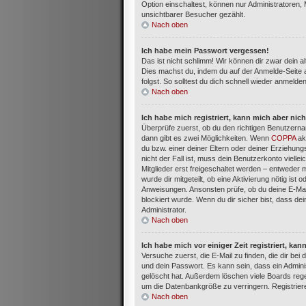
Option einschaltest, können nur Administratoren,
unsichtbarer Besucher gezählt.
Nach oben
Ich habe mein Passwort vergessen!
Das ist nicht schlimm! Wir können dir zwar dein a
Dies machst du, indem du auf der Anmelde-Seite 
folgst. So solltest du dich schnell wieder anmelde
Nach oben
Ich habe mich registriert, kann mich aber nic
Überprüfe zuerst, ob du den richtigen Benutzern
dann gibt es zwei Möglichkeiten. Wenn
COPPA
akt
du bzw. einer deiner Eltern oder deiner Erziehun
nicht der Fall ist, muss dein Benutzerkonto viell
Mitglieder erst freigeschaltet werden – entweder m
wurde dir mitgeteilt, ob eine Aktivierung nötig ist
Anweisungen. Ansonsten prüfe, ob du deine E-Mai
blockiert wurde. Wenn du dir sicher bist, dass d
Administrator.
Nach oben
Ich habe mich vor einiger Zeit registriert, k
Versuche zuerst, die E-Mail zu finden, die dir b
und dein Passwort. Es kann sein, dass ein Admini
gelöscht hat. Außerdem löschen viele Boards rege
um die Datenbankgröße zu verringern. Registriere
Nach oben