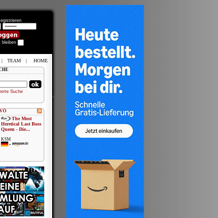
egistrieren
t bleiben
|
TEAM
|
HOME
CHE
terte Suche
 VÖ
The Most
Heretical Last Boss
Queen - Die...
KSM
•