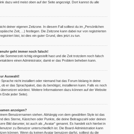
ink dazu wird meist oben auf der Seite angezeigt. Dort kannst du alle
nicht deiner eigenen Zeitzone. In diesem Fall solltest du im „Persönlichen
opäische Zeit, ...) festlegen. Die Zeitzone kann dabei nur von registrierten
triert bist, ist dies ein guter Grund, dies jetzt zu tun.
orenuhr geht immer noch falsch!
die Sommerzeit richtig eingestellt hast und die Zeit trotzdem noch falsch
Kontaktiere einen Administrator, damit er das Problem beheben kann.
zur Auswahl!
 Sprache nicht installiert oder niemand hat das Forum bislang in deine
, ob er das Sprachpaket, das du benötigst, installieren kann. Falls es noch
es übersetzen würdest. Weitere Informationen dazu können auf der Website
 Ende jeder Seite).
rnamen anzeigen?
 deinem Benutzernamen stehen. Abhängig von dem gewählten Style ist das
ind dies Sterne, Kästchen oder Punkte, die deine Beitragszahl oder deinen
e Bild darunter, ist auch als „Avatar“ genannt. Es handelt sich hierbei in
Benutzer zu Benutzer unterschiedlich ist. Die Board-Administration kann
zen können. Wenn du keinen Avatar benutzen darfst, solltest du die