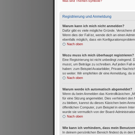
Was sind Themen-Symbole?
Registrierung und Anmeldung
Warum kann ich mich nicht anmelden?
Dafür gibt es viele mögliche Gründe. Versichere 
Wenn dies der Fall ist, wende dich an einen Admin
ebenfalls möglich, dass ein Konfigurationsproblem
Nach oben
Wozu muss ich mich überhaupt registrieren?
Eine Registrierung ist nicht unbedingt zwingend. 
musst, um Beiträge zu schreiben. Auf jeden Fall erh
haben: zum Beispiel Avatarbilder, Private Nachric
so weiter. Wir empfehlen dir eine Anmeldung, da sie 
Nach oben
Warum werde ich automatisch abgemeldet?
Wenn du beim Anmelden das Kontrollkästchen „Mi
für eine Sitzung angemeldet. Dies verhindert de
zu bleiben, kannst du dieses Kästchen beim Anme
öffentlichen Computer, zum Beispiel in einem Inte
wurde sie vermutlich von der Board-Administratio
Nach oben
Wie kann ich verhindern, dass mein Benutzer
In deinem persönlichen Bereich findest du in den 