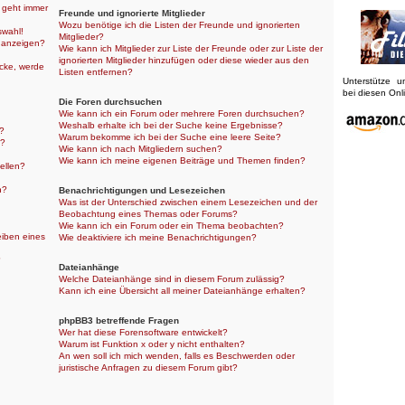
r geht immer
Freunde und ignorierte Mitglieder
Wozu benötige ich die Listen der Freunde und ignorierten
swahl!
Mitglieder?
 anzeigen?
Wie kann ich Mitglieder zur Liste der Freunde oder zur Liste der
ignorierten Mitglieder hinzufügen oder diese wieder aus den
icke, werde
Listen entfernen?
Unterstütze 
bei diesen On
Die Foren durchsuchen
Wie kann ich ein Forum oder mehrere Foren durchsuchen?
Weshalb erhalte ich bei der Suche keine Ergebnisse?
n?
Warum bekomme ich bei der Suche eine leere Seite?
n?
Wie kann ich nach Mitgliedern suchen?
Wie kann ich meine eigenen Beiträge und Themen finden?
ellen?
n?
Benachrichtigungen und Lesezeichen
Was ist der Unterschied zwischen einem Lesezeichen und der
Beobachtung eines Themas oder Forums?
Wie kann ich ein Forum oder ein Thema beobachten?
eiben eines
Wie deaktiviere ich meine Benachrichtigungen?
?
Dateianhänge
Welche Dateianhänge sind in diesem Forum zulässig?
Kann ich eine Übersicht all meiner Dateianhänge erhalten?
phpBB3 betreffende Fragen
Wer hat diese Forensoftware entwickelt?
Warum ist Funktion x oder y nicht enthalten?
An wen soll ich mich wenden, falls es Beschwerden oder
juristische Anfragen zu diesem Forum gibt?