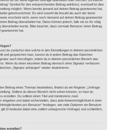
 kannst du nur deine eigenen Beiträge bearbeiten oder löschen. Du kannst
itrag“-Symbol für den entsprechenden Beitrag anklickst; eventuell ist dies
tellung möglich. Wenn bereits jemand auf deinen Beitrag geantwortet hat,
beitet gekennzeichnet. Es wird sowohl die Anzahl als auch der letzte
nweis erscheint nicht, wenn noch niemand auf deinen Beitrag geantwortet
nen Beitrag überarbeitet hat. Diese können jedoch, falls sie es für nötig
ag überarbeitet wurde. Bitte beachte, dass normale Benutzer einen Beitrag
 geantwortet hat.
nfügen?
sst du zunächst eine solche in den Einstellungen in deinem persönlichen
llt und gespeichert hast, kannst du in jedem Beitrag das Kästchen
ignatur auch hinzufügen, indem du in deinem persönlichen Bereich das
rst. Wenn du einen einzelnen Beitrag dennoch ohne Signatur verfassen
kästchen „Signatur anhängen“ wieder deaktivieren.
en Beitrag eines Themas bearbeitest, findest du ein Register „Umfrage
stellung. Solltest du diesen Bereich nicht sehen können, so hast du
u erstellen. Du solltest einen Titel und mindestens zwei
 eingeben und dabei sicherstellen, dass jede Antwortmöglichkeit in einer
hlmöglichkeiten pro Benutzer“ festlegen, wie viele Optionen ein Benutzer
gilt (0 bedeutet dabei eine zeitlich unbegrenzte Umfrage) und schließlich,
ten erstellen?