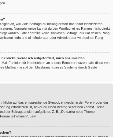
gen.
ern?
en an, wie viele Beiträge du bislang erstellt hast oder identifizieren
ratoren. Normalerweise kannst du den Wortlaut eines Ranges nicht direkt
elegt wurden. Bitte schreibe keine sinnlosen Beiträge, nur um deinen Rang
erhalten nicht und ein Moderator oder Administrator wird deinen Rang
ink klicke, werde ich aufgefordert, mich anzumelden.
 E-Mail-Funktion für Nachrichten an andere Benutzer nutzen, falls diese von
 Diese Maßnahme soll den Missbrauch dieses Systems durch Gäste
, klicke auf das entsprechende Symbol, entweder in der Foren- oder der
ierung erforderlich ist, bevor du einen Beitrag schreiben kannst. Deine
nd der Beitragsansicht aufgelistet. Z. B. „Du darfst neue Themen
 Forum teilnehmen“, usw.
öschen?