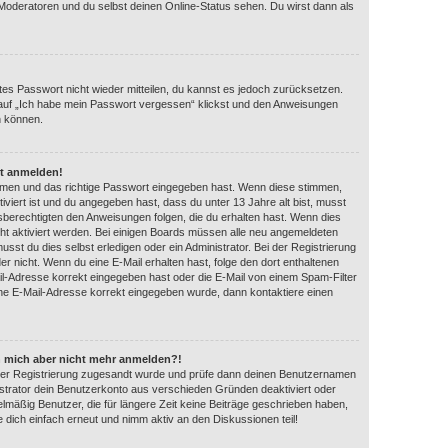
 Moderatoren und du selbst deinen Online-Status sehen. Du wirst dann als
ltes Passwort nicht wieder mitteilen, du kannst es jedoch zurücksetzen.
auf „Ich habe mein Passwort vergessen“ klickst und den Anweisungen
n können.
ht anmelden!
amen und das richtige Passwort eingegeben hast. Wenn diese stimmen,
iviert ist und du angegeben hast, dass du unter 13 Jahre alt bist, musst
gsberechtigten den Anweisungen folgen, die du erhalten hast. Wenn dies
eicht aktiviert werden. Bei einigen Boards müssen alle neu angemeldeten
usst du dies selbst erledigen oder ein Administrator. Bei der Registrierung
 oder nicht. Wenn du eine E-Mail erhalten hast, folge den dort enthaltenen
l-Adresse korrekt eingegeben hast oder die E-Mail von einem Spam-Filter
eine E-Mail-Adresse korrekt eingegeben wurde, dann kontaktiere einen
ann mich aber nicht mehr anmelden?!
ei der Registrierung zugesandt wurde und prüfe dann deinen Benutzernamen
strator dein Benutzerkonto aus verschieden Gründen deaktiviert oder
lmäßig Benutzer, die für längere Zeit keine Beiträge geschrieben haben,
 dich einfach erneut und nimm aktiv an den Diskussionen teil!