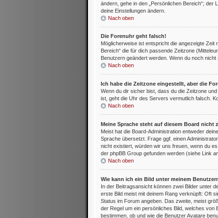
ändern, gehe in den „Persönlichen Bereich“; der L
deine Einstellungen ändern.
Nach oben
Die Forenuhr geht falsch!
Möglicherweise ist entspricht die angezeigte Zeit 
Bereich“ die für dich passende Zeitzone (Mitteleur
Benutzern geändert werden. Wenn du noch nicht regis
Nach oben
Ich habe die Zeitzone eingestellt, aber die F
Wenn du dir sicher bist, dass du die Zeitzone und 
ist, geht die Uhr des Servers vermutlich falsch. 
Nach oben
Meine Sprache steht auf diesem Board nicht 
Meist hat die Board-Administration entweder deine
Sprache übersetzt. Frage ggf. einen Administrator
nicht existiert, würden wir uns freuen, wenn du 
der phpBB Group gefunden werden (siehe Link am
Nach oben
Wie kann ich ein Bild unter meinem Benutze
In der Beitragsansicht können zwei Bilder unter
erste Bild meist mit deinem Rang verknüpft: Oft s
Status im Forum angeben. Das zweite, meist größer
der Regel um ein persönliches Bild, welches von 
bestimmen, ob und wie die Benutzer Avatare benut