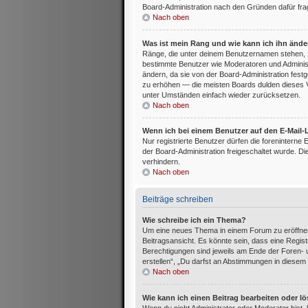
Board-Administration nach den Gründen dafür fra
Nach oben
Was ist mein Rang und wie kann ich ihn änd
Ränge, die unter deinem Benutzernamen stehen, zeig
bestimmte Benutzer wie Moderatoren und Administ
ändern, da sie von der Board-Administration festg
zu erhöhen — die meisten Boards dulden dieses V
unter Umständen einfach wieder zurücksetzen.
Nach oben
Wenn ich bei einem Benutzer auf den E-Mail-L
Nur registrierte Benutzer dürfen die foreninterne
der Board-Administration freigeschaltet wurde.
verhindern.
Nach oben
Beiträge schreiben
Wie schreibe ich ein Thema?
Um eine neues Thema in einem Forum zu eröffnen
Beitragsansicht. Es könnte sein, dass eine Registr
Berechtigungen sind jeweils am Ende der Foren- u
erstellen“, „Du darfst an Abstimmungen in diesem
Nach oben
Wie kann ich einen Beitrag bearbeiten oder l