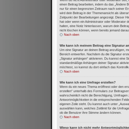
Wenn du nicht Administrator oder Moderator bist,
einen Beitrag bearbeiten, indem du das „Ändere Be
nur für einen begrenzten Zeitraum nach seiner Ers
wird dein Beitrag in der Themenansicht als überar
Zeitpunkt der Bearbeitungen angezeigt. Dieser Hi
hat oder wenn ein Administrator oder Moderator dei
halten, eine Notiz hinterlassen, warum dein Beitr
nicht löschen können, wenn bereits jemand darauf
Nach oben
Wie kann ich meinem Beitrag eine Signatur a
Um eine Signatur an deinen Beitrag anzufügen, mu
Bereich entwerfen. Nachdem du die Signatur erste
„Signatur anhängen“ aktivieren. Du kannst eine S
standardmäßige Anhängen deiner Signatur aktivie
möchtest, so kannst du dort einfach das Kontroll
Nach oben
Wie kann ich eine Umfrage erstellen?
Wenn du ein neues Thema eröffnest oder den erst
erstellen“ unterhalb des Formulars zur Beitragser
wahrscheinlich nicht die Berechtigung, Umfragen z
Antwortmöglichkeiten in die entsprechenden Felder
eigenen Zeile steht. Du kannst auch unter „Auswa
auswählen kann, welches Zeitlimit für die Umfrage 
ob die Benutzer ihre Stimme ändern können.
Nach oben
Wieso kann ich nicht mehr Antwortmöglichkei