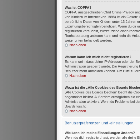
Was ist COPPA?
COPPA, ausgeschrieben Child Online Privacy and
von Kindern im Internet von 1998) ist ein Gesetz
persönliche Daten von Kindern unter 13 Jahren e
Erziehungsberechtigten benötigen. Wenn du dir uns
registrieren versuchst, zutrifft, ziehe einen rec
Rechtsberatung anbieten kann und nicht die Anlaufs
weiter unten behandelt werden.
Nach oben
Warum kann ich mich nicht registrieren?
Es kann sein, dass deine IP-Adresse oder der B
Administration gesperrt wurde. Die Registrierung
Benutzer mehr anmelden können. Um Hilfe zu erha
Nach oben
Wozu ist die „Alle Cookies des Boards lösch
„Alle Cookies des Boards löschen“ löscht die Cook
angemeldet bleibst. Außerdem ermöglichen sie ein
Administration aktiviert. Wenn du Probleme bei d
Boards löscht.
Nach oben
Benutzerpräferenzen und -einstellungen
Wie kann ich meine Einstellungen ändern?
Wenn du dich registriert hast, werden alle deine