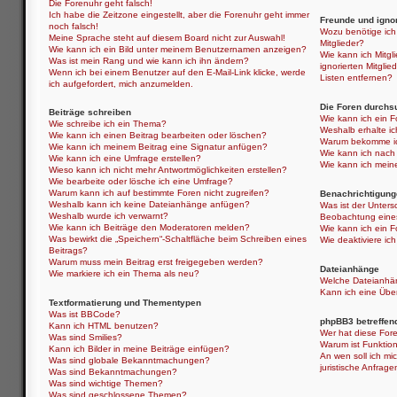
Die Forenuhr geht falsch!
Ich habe die Zeitzone eingestellt, aber die Forenuhr geht immer
Freunde und ignor
noch falsch!
Wozu benötige ich 
Meine Sprache steht auf diesem Board nicht zur Auswahl!
Mitglieder?
Wie kann ich ein Bild unter meinem Benutzernamen anzeigen?
Wie kann ich Mitgli
Was ist mein Rang und wie kann ich ihn ändern?
ignorierten Mitgli
Wenn ich bei einem Benutzer auf den E-Mail-Link klicke, werde
Listen entfernen?
ich aufgefordert, mich anzumelden.
Die Foren durchs
Beiträge schreiben
Wie kann ich ein 
Wie schreibe ich ein Thema?
Weshalb erhalte i
Wie kann ich einen Beitrag bearbeiten oder löschen?
Warum bekomme ich
Wie kann ich meinem Beitrag eine Signatur anfügen?
Wie kann ich nach
Wie kann ich eine Umfrage erstellen?
Wie kann ich mein
Wieso kann ich nicht mehr Antwortmöglichkeiten erstellen?
Wie bearbeite oder lösche ich eine Umfrage?
Warum kann ich auf bestimmte Foren nicht zugreifen?
Benachrichtigung
Weshalb kann ich keine Dateianhänge anfügen?
Was ist der Unter
Weshalb wurde ich verwarnt?
Beobachtung eine
Wie kann ich Beiträge den Moderatoren melden?
Wie kann ich ein 
Was bewirkt die „Speichern“-Schaltfläche beim Schreiben eines
Wie deaktiviere i
Beitrags?
Warum muss mein Beitrag erst freigegeben werden?
Dateianhänge
Wie markiere ich ein Thema als neu?
Welche Dateianhän
Kann ich eine Über
Textformatierung und Thementypen
Was ist BBCode?
phpBB3 betreffen
Kann ich HTML benutzen?
Wer hat diese Fore
Was sind Smilies?
Warum ist Funktion
Kann ich Bilder in meine Beiträge einfügen?
An wen soll ich mi
Was sind globale Bekanntmachungen?
juristische Anfrag
Was sind Bekanntmachungen?
Was sind wichtige Themen?
Was sind geschlossene Themen?