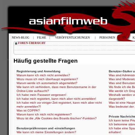
NEWS-BLOG
|
FILME
|
VERÖFFENTLICHUNGEN
|
PERSONEN
|
TV
|
K
FOREN-ÜBERSICHT
Häufig gestellte Fragen
Registrierung und Anmeldung
Benutzer-Stufen 
Warum kann ich mich nicht anmelden?
Was sind Administ
Wozu muss ich mich überhaupt registrieren?
Was sind Moderat
Warum werde ich automatisch abgemeldet?
Was sind Benutze
Wie kann ich verhindern, dass mein Benutzername in der
Wo finde ich die B
Online-Liste auftaucht?
Wie werde ich Gru
Ich habe mein Passwort vergessen!
Weshalb werden ve
Ich habe mich registriert, kann mich aber nicht anmelden!
dargestellt?
Ich habe mich vor einiger Zeit registriert, kann mich aber nicht
Was ist eine Haup
mehr anmelden?!
Was bedeutet der „
Was ist COPPA?
Warum kann ich mich nicht registrieren?
Private Nachricht
Wozu ist die „Alle Cookies des Boards löschen“-Funktion?
Ich kann keine Pri
Ich bekomme ständ
Benutzerpräferenzen und -einstellungen
Ich habe eine Spa
Wie kann ich meine Einstellungen ändern?
erhalten!