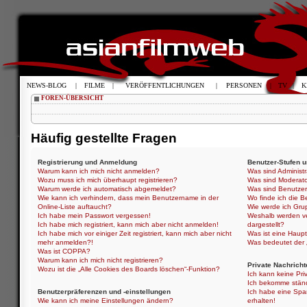
NEWS-BLOG
|
FILME
|
VERÖFFENTLICHUNGEN
|
PERSONEN
|
TV
|
K
FOREN-ÜBERSICHT
Häufig gestellte Fragen
Registrierung und Anmeldung
Benutzer-Stufen 
Warum kann ich mich nicht anmelden?
Was sind Administ
Wozu muss ich mich überhaupt registrieren?
Was sind Moderat
Warum werde ich automatisch abgemeldet?
Was sind Benutze
Wie kann ich verhindern, dass mein Benutzername in der
Wo finde ich die B
Online-Liste auftaucht?
Wie werde ich Gru
Ich habe mein Passwort vergessen!
Weshalb werden ve
Ich habe mich registriert, kann mich aber nicht anmelden!
dargestellt?
Ich habe mich vor einiger Zeit registriert, kann mich aber nicht
Was ist eine Haup
mehr anmelden?!
Was bedeutet der „
Was ist COPPA?
Warum kann ich mich nicht registrieren?
Private Nachricht
Wozu ist die „Alle Cookies des Boards löschen“-Funktion?
Ich kann keine Pri
Ich bekomme ständ
Benutzerpräferenzen und -einstellungen
Ich habe eine Spa
Wie kann ich meine Einstellungen ändern?
erhalten!