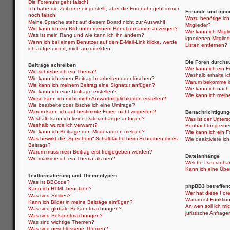
Die Forenuhr geht falsch!
Ich habe die Zeitzone eingestellt, aber die Forenuhr geht immer
Freunde und ignor
noch falsch!
Wozu benötige ich 
Meine Sprache steht auf diesem Board nicht zur Auswahl!
Mitglieder?
Wie kann ich ein Bild unter meinem Benutzernamen anzeigen?
Wie kann ich Mitgli
Was ist mein Rang und wie kann ich ihn ändern?
ignorierten Mitgli
Wenn ich bei einem Benutzer auf den E-Mail-Link klicke, werde
Listen entfernen?
ich aufgefordert, mich anzumelden.
Die Foren durchs
Beiträge schreiben
Wie kann ich ein 
Wie schreibe ich ein Thema?
Weshalb erhalte i
Wie kann ich einen Beitrag bearbeiten oder löschen?
Warum bekomme ich
Wie kann ich meinem Beitrag eine Signatur anfügen?
Wie kann ich nach
Wie kann ich eine Umfrage erstellen?
Wie kann ich mein
Wieso kann ich nicht mehr Antwortmöglichkeiten erstellen?
Wie bearbeite oder lösche ich eine Umfrage?
Warum kann ich auf bestimmte Foren nicht zugreifen?
Benachrichtigung
Weshalb kann ich keine Dateianhänge anfügen?
Was ist der Unter
Weshalb wurde ich verwarnt?
Beobachtung eine
Wie kann ich Beiträge den Moderatoren melden?
Wie kann ich ein 
Was bewirkt die „Speichern“-Schaltfläche beim Schreiben eines
Wie deaktiviere i
Beitrags?
Warum muss mein Beitrag erst freigegeben werden?
Dateianhänge
Wie markiere ich ein Thema als neu?
Welche Dateianhän
Kann ich eine Über
Textformatierung und Thementypen
Was ist BBCode?
phpBB3 betreffen
Kann ich HTML benutzen?
Wer hat diese Fore
Was sind Smilies?
Warum ist Funktion
Kann ich Bilder in meine Beiträge einfügen?
An wen soll ich mi
Was sind globale Bekanntmachungen?
juristische Anfrag
Was sind Bekanntmachungen?
Was sind wichtige Themen?
Was sind geschlossene Themen?