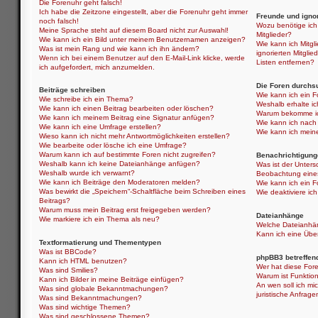
Die Forenuhr geht falsch!
Ich habe die Zeitzone eingestellt, aber die Forenuhr geht immer
Freunde und ignor
noch falsch!
Wozu benötige ich 
Meine Sprache steht auf diesem Board nicht zur Auswahl!
Mitglieder?
Wie kann ich ein Bild unter meinem Benutzernamen anzeigen?
Wie kann ich Mitgli
Was ist mein Rang und wie kann ich ihn ändern?
ignorierten Mitgli
Wenn ich bei einem Benutzer auf den E-Mail-Link klicke, werde
Listen entfernen?
ich aufgefordert, mich anzumelden.
Die Foren durchs
Beiträge schreiben
Wie kann ich ein 
Wie schreibe ich ein Thema?
Weshalb erhalte i
Wie kann ich einen Beitrag bearbeiten oder löschen?
Warum bekomme ich
Wie kann ich meinem Beitrag eine Signatur anfügen?
Wie kann ich nach
Wie kann ich eine Umfrage erstellen?
Wie kann ich mein
Wieso kann ich nicht mehr Antwortmöglichkeiten erstellen?
Wie bearbeite oder lösche ich eine Umfrage?
Warum kann ich auf bestimmte Foren nicht zugreifen?
Benachrichtigung
Weshalb kann ich keine Dateianhänge anfügen?
Was ist der Unter
Weshalb wurde ich verwarnt?
Beobachtung eine
Wie kann ich Beiträge den Moderatoren melden?
Wie kann ich ein 
Was bewirkt die „Speichern“-Schaltfläche beim Schreiben eines
Wie deaktiviere i
Beitrags?
Warum muss mein Beitrag erst freigegeben werden?
Dateianhänge
Wie markiere ich ein Thema als neu?
Welche Dateianhän
Kann ich eine Über
Textformatierung und Thementypen
Was ist BBCode?
phpBB3 betreffen
Kann ich HTML benutzen?
Wer hat diese Fore
Was sind Smilies?
Warum ist Funktion
Kann ich Bilder in meine Beiträge einfügen?
An wen soll ich mi
Was sind globale Bekanntmachungen?
juristische Anfrag
Was sind Bekanntmachungen?
Was sind wichtige Themen?
Was sind geschlossene Themen?