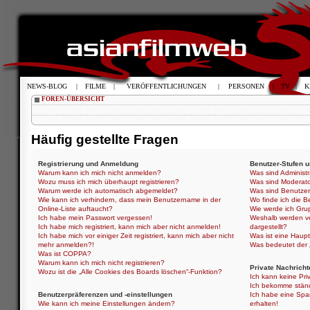
NEWS-BLOG
|
FILME
|
VERÖFFENTLICHUNGEN
|
PERSONEN
|
TV
|
K
FOREN-ÜBERSICHT
Häufig gestellte Fragen
Registrierung und Anmeldung
Benutzer-Stufen 
Warum kann ich mich nicht anmelden?
Was sind Administ
Wozu muss ich mich überhaupt registrieren?
Was sind Moderat
Warum werde ich automatisch abgemeldet?
Was sind Benutze
Wie kann ich verhindern, dass mein Benutzername in der
Wo finde ich die B
Online-Liste auftaucht?
Wie werde ich Gru
Ich habe mein Passwort vergessen!
Weshalb werden ve
Ich habe mich registriert, kann mich aber nicht anmelden!
dargestellt?
Ich habe mich vor einiger Zeit registriert, kann mich aber nicht
Was ist eine Haup
mehr anmelden?!
Was bedeutet der „
Was ist COPPA?
Warum kann ich mich nicht registrieren?
Private Nachricht
Wozu ist die „Alle Cookies des Boards löschen“-Funktion?
Ich kann keine Pri
Ich bekomme ständ
Benutzerpräferenzen und -einstellungen
Ich habe eine Spa
Wie kann ich meine Einstellungen ändern?
erhalten!