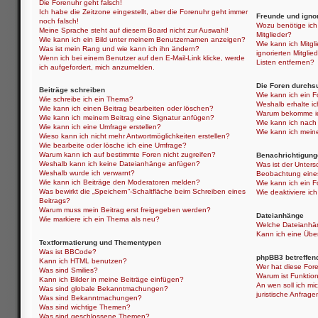
Die Forenuhr geht falsch!
Ich habe die Zeitzone eingestellt, aber die Forenuhr geht immer
Freunde und ignor
noch falsch!
Wozu benötige ich 
Meine Sprache steht auf diesem Board nicht zur Auswahl!
Mitglieder?
Wie kann ich ein Bild unter meinem Benutzernamen anzeigen?
Wie kann ich Mitgli
Was ist mein Rang und wie kann ich ihn ändern?
ignorierten Mitgli
Wenn ich bei einem Benutzer auf den E-Mail-Link klicke, werde
Listen entfernen?
ich aufgefordert, mich anzumelden.
Die Foren durchs
Beiträge schreiben
Wie kann ich ein 
Wie schreibe ich ein Thema?
Weshalb erhalte i
Wie kann ich einen Beitrag bearbeiten oder löschen?
Warum bekomme ich
Wie kann ich meinem Beitrag eine Signatur anfügen?
Wie kann ich nach
Wie kann ich eine Umfrage erstellen?
Wie kann ich mein
Wieso kann ich nicht mehr Antwortmöglichkeiten erstellen?
Wie bearbeite oder lösche ich eine Umfrage?
Warum kann ich auf bestimmte Foren nicht zugreifen?
Benachrichtigung
Weshalb kann ich keine Dateianhänge anfügen?
Was ist der Unter
Weshalb wurde ich verwarnt?
Beobachtung eine
Wie kann ich Beiträge den Moderatoren melden?
Wie kann ich ein 
Was bewirkt die „Speichern“-Schaltfläche beim Schreiben eines
Wie deaktiviere i
Beitrags?
Warum muss mein Beitrag erst freigegeben werden?
Dateianhänge
Wie markiere ich ein Thema als neu?
Welche Dateianhän
Kann ich eine Über
Textformatierung und Thementypen
Was ist BBCode?
phpBB3 betreffen
Kann ich HTML benutzen?
Wer hat diese Fore
Was sind Smilies?
Warum ist Funktion
Kann ich Bilder in meine Beiträge einfügen?
An wen soll ich mi
Was sind globale Bekanntmachungen?
juristische Anfrag
Was sind Bekanntmachungen?
Was sind wichtige Themen?
Was sind geschlossene Themen?