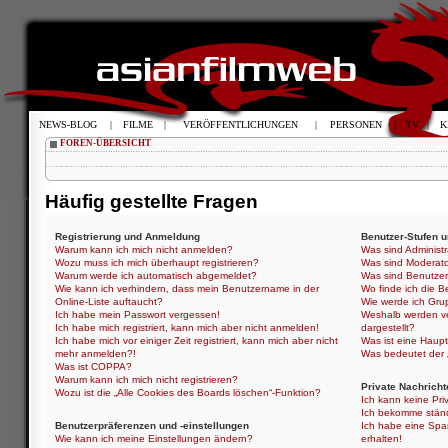
NEWS-BLOG
|
FILME
|
VERÖFFENTLICHUNGEN
|
PERSONEN
|
TV
|
K
FOREN-ÜBERSICHT
Häufig gestellte Fragen
Registrierung und Anmeldung
Benutzer-Stufen 
Warum kann ich mich nicht anmelden?
Was sind Administ
Wozu muss ich mich überhaupt registrieren?
Was sind Moderat
Warum werde ich automatisch abgemeldet?
Was sind Benutze
Wie kann ich verhindern, dass mein Benutzername in der
Wo finde ich die B
Online-Liste auftaucht?
Wie werde ich Gru
Ich habe mein Passwort vergessen!
Weshalb werden ve
Ich habe mich registriert, kann mich aber nicht anmelden!
dargestellt?
Ich habe mich vor einiger Zeit registriert, kann mich aber nicht
Was ist eine Haup
mehr anmelden?!
Was bedeutet der „
Was ist COPPA?
Warum kann ich mich nicht registrieren?
Private Nachricht
Wozu ist die „Alle Cookies des Boards löschen“-Funktion?
Ich kann keine Pri
Ich bekomme ständ
Benutzerpräferenzen und -einstellungen
Ich habe eine Spa
Wie kann ich meine Einstellungen ändern?
erhalten!