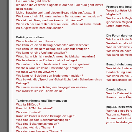
Die Forenuhr geht falsch!
Ich habe die Zeitzone eingestellt, aber die Forenuhr geht immer
Freunde und ignor
noch falsch!
Wozu benötige ich 
Meine Sprache steht auf diesem Board nicht zur Auswahl!
Mitglieder?
Wie kann ich ein Bild unter meinem Benutzernamen anzeigen?
Wie kann ich Mitgli
Was ist mein Rang und wie kann ich ihn ändern?
ignorierten Mitgli
Wenn ich bei einem Benutzer auf den E-Mail-Link klicke, werde
Listen entfernen?
ich aufgefordert, mich anzumelden.
Die Foren durchs
Beiträge schreiben
Wie kann ich ein 
Wie schreibe ich ein Thema?
Weshalb erhalte i
Wie kann ich einen Beitrag bearbeiten oder löschen?
Warum bekomme ich
Wie kann ich meinem Beitrag eine Signatur anfügen?
Wie kann ich nach
Wie kann ich eine Umfrage erstellen?
Wie kann ich mein
Wieso kann ich nicht mehr Antwortmöglichkeiten erstellen?
Wie bearbeite oder lösche ich eine Umfrage?
Warum kann ich auf bestimmte Foren nicht zugreifen?
Benachrichtigung
Weshalb kann ich keine Dateianhänge anfügen?
Was ist der Unter
Weshalb wurde ich verwarnt?
Beobachtung eine
Wie kann ich Beiträge den Moderatoren melden?
Wie kann ich ein 
Was bewirkt die „Speichern“-Schaltfläche beim Schreiben eines
Wie deaktiviere i
Beitrags?
Warum muss mein Beitrag erst freigegeben werden?
Dateianhänge
Wie markiere ich ein Thema als neu?
Welche Dateianhän
Kann ich eine Über
Textformatierung und Thementypen
Was ist BBCode?
phpBB3 betreffen
Kann ich HTML benutzen?
Wer hat diese Fore
Was sind Smilies?
Warum ist Funktion
Kann ich Bilder in meine Beiträge einfügen?
An wen soll ich mi
Was sind globale Bekanntmachungen?
juristische Anfrag
Was sind Bekanntmachungen?
Was sind wichtige Themen?
Was sind geschlossene Themen?