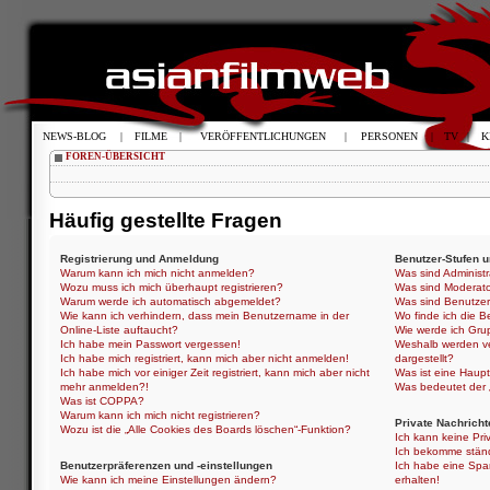
NEWS-BLOG
|
FILME
|
VERÖFFENTLICHUNGEN
|
PERSONEN
|
TV
|
K
FOREN-ÜBERSICHT
Häufig gestellte Fragen
Registrierung und Anmeldung
Benutzer-Stufen 
Warum kann ich mich nicht anmelden?
Was sind Administ
Wozu muss ich mich überhaupt registrieren?
Was sind Moderat
Warum werde ich automatisch abgemeldet?
Was sind Benutze
Wie kann ich verhindern, dass mein Benutzername in der
Wo finde ich die B
Online-Liste auftaucht?
Wie werde ich Gru
Ich habe mein Passwort vergessen!
Weshalb werden ve
Ich habe mich registriert, kann mich aber nicht anmelden!
dargestellt?
Ich habe mich vor einiger Zeit registriert, kann mich aber nicht
Was ist eine Haup
mehr anmelden?!
Was bedeutet der „
Was ist COPPA?
Warum kann ich mich nicht registrieren?
Private Nachricht
Wozu ist die „Alle Cookies des Boards löschen“-Funktion?
Ich kann keine Pri
Ich bekomme ständ
Benutzerpräferenzen und -einstellungen
Ich habe eine Spa
Wie kann ich meine Einstellungen ändern?
erhalten!