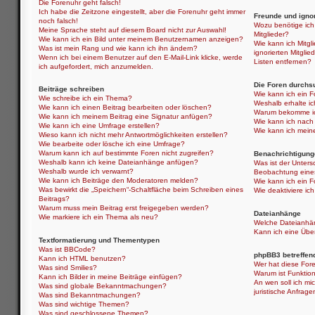
Die Forenuhr geht falsch!
Ich habe die Zeitzone eingestellt, aber die Forenuhr geht immer
Freunde und ignor
noch falsch!
Wozu benötige ich 
Meine Sprache steht auf diesem Board nicht zur Auswahl!
Mitglieder?
Wie kann ich ein Bild unter meinem Benutzernamen anzeigen?
Wie kann ich Mitgli
Was ist mein Rang und wie kann ich ihn ändern?
ignorierten Mitgli
Wenn ich bei einem Benutzer auf den E-Mail-Link klicke, werde
Listen entfernen?
ich aufgefordert, mich anzumelden.
Die Foren durchs
Beiträge schreiben
Wie kann ich ein 
Wie schreibe ich ein Thema?
Weshalb erhalte i
Wie kann ich einen Beitrag bearbeiten oder löschen?
Warum bekomme ich
Wie kann ich meinem Beitrag eine Signatur anfügen?
Wie kann ich nach
Wie kann ich eine Umfrage erstellen?
Wie kann ich mein
Wieso kann ich nicht mehr Antwortmöglichkeiten erstellen?
Wie bearbeite oder lösche ich eine Umfrage?
Warum kann ich auf bestimmte Foren nicht zugreifen?
Benachrichtigung
Weshalb kann ich keine Dateianhänge anfügen?
Was ist der Unter
Weshalb wurde ich verwarnt?
Beobachtung eine
Wie kann ich Beiträge den Moderatoren melden?
Wie kann ich ein 
Was bewirkt die „Speichern“-Schaltfläche beim Schreiben eines
Wie deaktiviere i
Beitrags?
Warum muss mein Beitrag erst freigegeben werden?
Dateianhänge
Wie markiere ich ein Thema als neu?
Welche Dateianhän
Kann ich eine Über
Textformatierung und Thementypen
Was ist BBCode?
phpBB3 betreffen
Kann ich HTML benutzen?
Wer hat diese Fore
Was sind Smilies?
Warum ist Funktion
Kann ich Bilder in meine Beiträge einfügen?
An wen soll ich mi
Was sind globale Bekanntmachungen?
juristische Anfrag
Was sind Bekanntmachungen?
Was sind wichtige Themen?
Was sind geschlossene Themen?