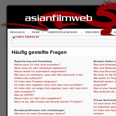
NEWS-BLOG
|
FILME
|
VERÖFFENTLICHUNGEN
|
PERSONEN
|
TV
|
K
FOREN-ÜBERSICHT
Häufig gestellte Fragen
Registrierung und Anmeldung
Benutzer-Stufen 
Warum kann ich mich nicht anmelden?
Was sind Administ
Wozu muss ich mich überhaupt registrieren?
Was sind Moderat
Warum werde ich automatisch abgemeldet?
Was sind Benutze
Wie kann ich verhindern, dass mein Benutzername in der
Wo finde ich die B
Online-Liste auftaucht?
Wie werde ich Gru
Ich habe mein Passwort vergessen!
Weshalb werden ve
Ich habe mich registriert, kann mich aber nicht anmelden!
dargestellt?
Ich habe mich vor einiger Zeit registriert, kann mich aber nicht
Was ist eine Haup
mehr anmelden?!
Was bedeutet der „
Was ist COPPA?
Warum kann ich mich nicht registrieren?
Private Nachricht
Wozu ist die „Alle Cookies des Boards löschen“-Funktion?
Ich kann keine Pri
Ich bekomme ständ
Benutzerpräferenzen und -einstellungen
Ich habe eine Spa
Wie kann ich meine Einstellungen ändern?
erhalten!