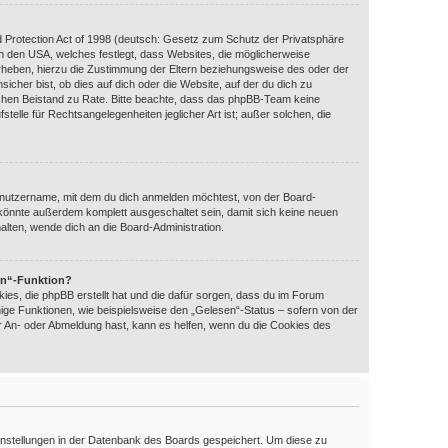
 Protection Act of 1998 (deutsch: Gesetz zum Schutz der Privatsphäre
 in den USA, welches festlegt, dass Websites, die möglicherweise
rheben, hierzu die Zustimmung der Eltern beziehungsweise des oder der
icher bist, ob dies auf dich oder die Website, auf der du dich zu
htlichen Beistand zu Rate. Bitte beachte, dass das phpBB-Team keine
telle für Rechtsangelegenheiten jeglicher Art ist; außer solchen, die
enutzername, mit dem du dich anmelden möchtest, von der Board-
 könnte außerdem komplett ausgeschaltet sein, damit sich keine neuen
lten, wende dich an die Board-Administration.
en“-Funktion?
ies, die phpBB erstellt hat und die dafür sorgen, dass du im Forum
ige Funktionen, wie beispielsweise den „Gelesen“-Status – sofern von der
er An- oder Abmeldung hast, kann es helfen, wenn du die Cookies des
 Einstellungen in der Datenbank des Boards gespeichert. Um diese zu