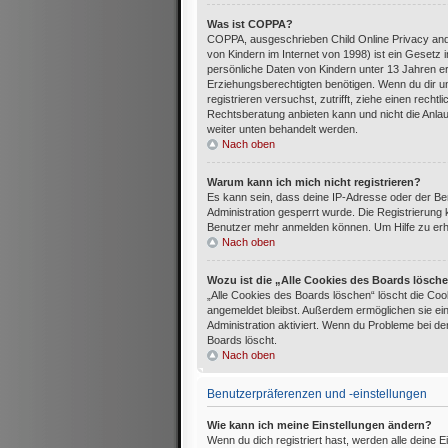
Was ist COPPA?
COPPA, ausgeschrieben Child Online Privacy and
von Kindern im Internet von 1998) ist ein Gesetz
persönliche Daten von Kindern unter 13 Jahren e
Erziehungsberechtigten benötigen. Wenn du dir uns
registrieren versuchst, zutrifft, ziehe einen rec
Rechtsberatung anbieten kann und nicht die Anlaufs
weiter unten behandelt werden.
Nach oben
Warum kann ich mich nicht registrieren?
Es kann sein, dass deine IP-Adresse oder der B
Administration gesperrt wurde. Die Registrierung
Benutzer mehr anmelden können. Um Hilfe zu erha
Nach oben
Wozu ist die „Alle Cookies des Boards lösch
„Alle Cookies des Boards löschen“ löscht die Cook
angemeldet bleibst. Außerdem ermöglichen sie ein
Administration aktiviert. Wenn du Probleme bei d
Boards löscht.
Nach oben
Benutzerpräferenzen und -einstellungen
Wie kann ich meine Einstellungen ändern?
Wenn du dich registriert hast, werden alle deine