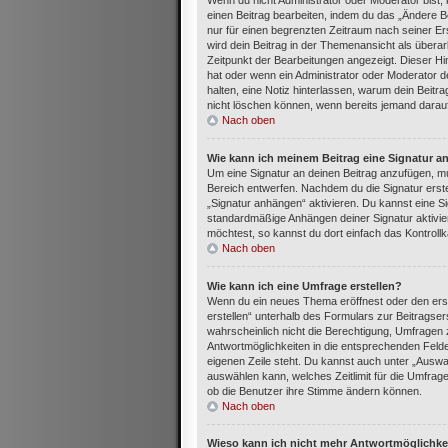
Wenn du nicht Administrator oder Moderator bist,
einen Beitrag bearbeiten, indem du das „Ändere Be
nur für einen begrenzten Zeitraum nach seiner Ers
wird dein Beitrag in der Themenansicht als überar
Zeitpunkt der Bearbeitungen angezeigt. Dieser Hi
hat oder wenn ein Administrator oder Moderator dei
halten, eine Notiz hinterlassen, warum dein Beitr
nicht löschen können, wenn bereits jemand darauf
Nach oben
Wie kann ich meinem Beitrag eine Signatur a
Um eine Signatur an deinen Beitrag anzufügen, mu
Bereich entwerfen. Nachdem du die Signatur erste
„Signatur anhängen“ aktivieren. Du kannst eine S
standardmäßige Anhängen deiner Signatur aktivie
möchtest, so kannst du dort einfach das Kontroll
Nach oben
Wie kann ich eine Umfrage erstellen?
Wenn du ein neues Thema eröffnest oder den erst
erstellen“ unterhalb des Formulars zur Beitragser
wahrscheinlich nicht die Berechtigung, Umfragen z
Antwortmöglichkeiten in die entsprechenden Felder
eigenen Zeile steht. Du kannst auch unter „Auswa
auswählen kann, welches Zeitlimit für die Umfrage 
ob die Benutzer ihre Stimme ändern können.
Nach oben
Wieso kann ich nicht mehr Antwortmöglichkei