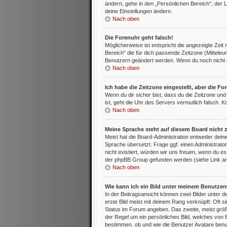
ändern, gehe in den „Persönlichen Bereich“; der L
deine Einstellungen ändern.
Nach oben
Die Forenuhr geht falsch!
Möglicherweise ist entspricht die angezeigte Zeit 
Bereich“ die für dich passende Zeitzone (Mitteleur
Benutzern geändert werden. Wenn du noch nicht regis
Nach oben
Ich habe die Zeitzone eingestellt, aber die F
Wenn du dir sicher bist, dass du die Zeitzone und 
ist, geht die Uhr des Servers vermutlich falsch. 
Nach oben
Meine Sprache steht auf diesem Board nicht 
Meist hat die Board-Administration entweder deine
Sprache übersetzt. Frage ggf. einen Administrator
nicht existiert, würden wir uns freuen, wenn du 
der phpBB Group gefunden werden (siehe Link am
Nach oben
Wie kann ich ein Bild unter meinem Benutze
In der Beitragsansicht können zwei Bilder unter
erste Bild meist mit deinem Rang verknüpft: Oft s
Status im Forum angeben. Das zweite, meist größer
der Regel um ein persönliches Bild, welches von 
bestimmen, ob und wie die Benutzer Avatare benut