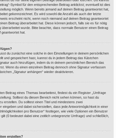
 kannst du nur deine eigenen Beiträge bearbeiten oder löschen. Du kannst
itrag“-Symbol für den entsprechenden Beitrag anklickst; eventuell ist dies
tellung möglich. Wenn bereits jemand auf deinen Beitrag geantwortet hat,
beitet gekennzeichnet. Es wird sowohl die Anzahl als auch der letzte
nweis erscheint nicht, wenn noch niemand auf deinen Beitrag geantwortet
nen Beitrag überarbeitet hat. Diese können jedoch, falls sie es für nötig
ag überarbeitet wurde. Bitte beachte, dass normale Benutzer einen Beitrag
 geantwortet hat.
nfügen?
sst du zunächst eine solche in den Einstellungen in deinem persönlichen
llt und gespeichert hast, kannst du in jedem Beitrag das Kästchen
ignatur auch hinzufügen, indem du in deinem persönlichen Bereich das
rst. Wenn du einen einzelnen Beitrag dennoch ohne Signatur verfassen
kästchen „Signatur anhängen“ wieder deaktivieren.
en Beitrag eines Themas bearbeitest, findest du ein Register „Umfrage
stellung. Solltest du diesen Bereich nicht sehen können, so hast du
u erstellen. Du solltest einen Titel und mindestens zwei
 eingeben und dabei sicherstellen, dass jede Antwortmöglichkeit in einer
hlmöglichkeiten pro Benutzer“ festlegen, wie viele Optionen ein Benutzer
gilt (0 bedeutet dabei eine zeitlich unbegrenzte Umfrage) und schließlich,
ten erstellen?