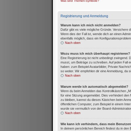
Was sind Themen-Symbole?
Registrierung und Anmeldung
Warum kann ich mich nicht anmelden?
Dafür gibt es viele mögliche Gründe. Versichere 
Wenn dies der Fall ist, wende dich an einen Admin
ebenfalls möglich, dass ein Konfigurationsproblem
Nach oben
Wozu muss ich mich überhaupt registrieren?
Eine Registrierung ist nicht unbedingt zwingend. 
musst, um Beiträge zu schreiben. Auf jeden Fall erh
haben: zum Beispiel Avatarbilder, Private Nachric
so weiter. Wir empfehlen dir eine Anmeldung, da sie 
Nach oben
Warum werde ich automatisch abgemeldet?
Wenn du beim Anmelden das Kontrollkästchen „Mi
für eine Sitzung angemeldet. Dies verhindert de
zu bleiben, kannst du dieses Kästchen beim Anme
öffentlichen Computer, zum Beispiel in einem Inte
wurde sie vermutlich von der Board-Administratio
Nach oben
Wie kann ich verhindern, dass mein Benutzer
In deinem persönlichen Bereich findest du in den 