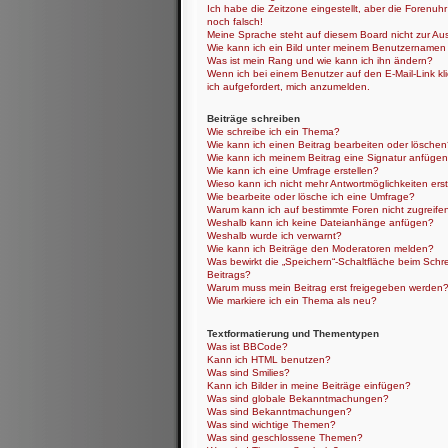
Ich habe die Zeitzone eingestellt, aber die Forenuh
noch falsch!
Meine Sprache steht auf diesem Board nicht zur Au
Wie kann ich ein Bild unter meinem Benutzernamen
Was ist mein Rang und wie kann ich ihn ändern?
Wenn ich bei einem Benutzer auf den E-Mail-Link kl
ich aufgefordert, mich anzumelden.
Beiträge schreiben
Wie schreibe ich ein Thema?
Wie kann ich einen Beitrag bearbeiten oder lösche
Wie kann ich meinem Beitrag eine Signatur anfüge
Wie kann ich eine Umfrage erstellen?
Wieso kann ich nicht mehr Antwortmöglichkeiten erst
Wie bearbeite oder lösche ich eine Umfrage?
Warum kann ich auf bestimmte Foren nicht zugreife
Weshalb kann ich keine Dateianhänge anfügen?
Weshalb wurde ich verwarnt?
Wie kann ich Beiträge den Moderatoren melden?
Was bewirkt die „Speichern“-Schaltfläche beim Schr
Beitrags?
Warum muss mein Beitrag erst freigegeben werden
Wie markiere ich ein Thema als neu?
Textformatierung und Thementypen
Was ist BBCode?
Kann ich HTML benutzen?
Was sind Smilies?
Kann ich Bilder in meine Beiträge einfügen?
Was sind globale Bekanntmachungen?
Was sind Bekanntmachungen?
Was sind wichtige Themen?
Was sind geschlossene Themen?