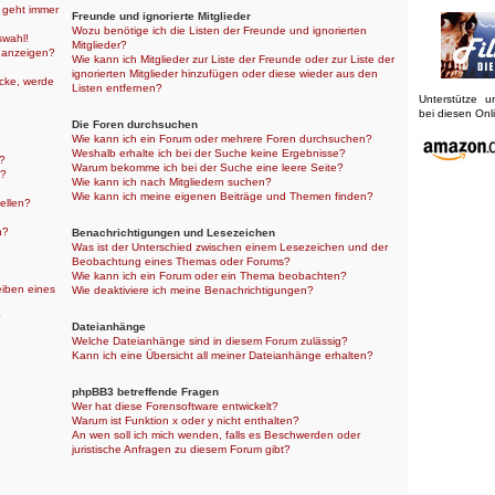
r geht immer
Freunde und ignorierte Mitglieder
Wozu benötige ich die Listen der Freunde und ignorierten
swahl!
Mitglieder?
 anzeigen?
Wie kann ich Mitglieder zur Liste der Freunde oder zur Liste der
ignorierten Mitglieder hinzufügen oder diese wieder aus den
icke, werde
Listen entfernen?
Unterstütze 
bei diesen On
Die Foren durchsuchen
Wie kann ich ein Forum oder mehrere Foren durchsuchen?
Weshalb erhalte ich bei der Suche keine Ergebnisse?
n?
Warum bekomme ich bei der Suche eine leere Seite?
n?
Wie kann ich nach Mitgliedern suchen?
Wie kann ich meine eigenen Beiträge und Themen finden?
ellen?
n?
Benachrichtigungen und Lesezeichen
Was ist der Unterschied zwischen einem Lesezeichen und der
Beobachtung eines Themas oder Forums?
Wie kann ich ein Forum oder ein Thema beobachten?
eiben eines
Wie deaktiviere ich meine Benachrichtigungen?
?
Dateianhänge
Welche Dateianhänge sind in diesem Forum zulässig?
Kann ich eine Übersicht all meiner Dateianhänge erhalten?
phpBB3 betreffende Fragen
Wer hat diese Forensoftware entwickelt?
Warum ist Funktion x oder y nicht enthalten?
An wen soll ich mich wenden, falls es Beschwerden oder
juristische Anfragen zu diesem Forum gibt?