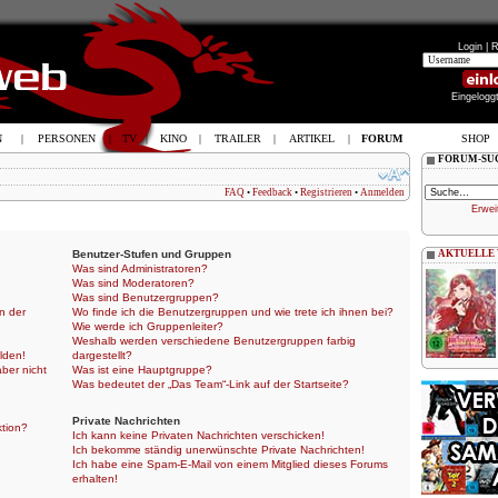
Login |
R
Eingelogg
N
|
PERSONEN
|
TV
|
KINO
|
TRAILER
|
ARTIKEL
|
FORUM
SHOP
FORUM-SU
FAQ
•
Feedback
•
Registrieren
•
Anmelden
Erwei
Benutzer-Stufen und Gruppen
AKTUELLE
Was sind Administratoren?
Was sind Moderatoren?
Was sind Benutzergruppen?
n der
Wo finde ich die Benutzergruppen und wie trete ich ihnen bei?
Wie werde ich Gruppenleiter?
Weshalb werden verschiedene Benutzergruppen farbig
lden!
dargestellt?
aber nicht
Was ist eine Hauptgruppe?
Was bedeutet der „Das Team“-Link auf der Startseite?
Private Nachrichten
ktion?
Ich kann keine Privaten Nachrichten verschicken!
Ich bekomme ständig unerwünschte Private Nachrichten!
Ich habe eine Spam-E-Mail von einem Mitglied dieses Forums
erhalten!