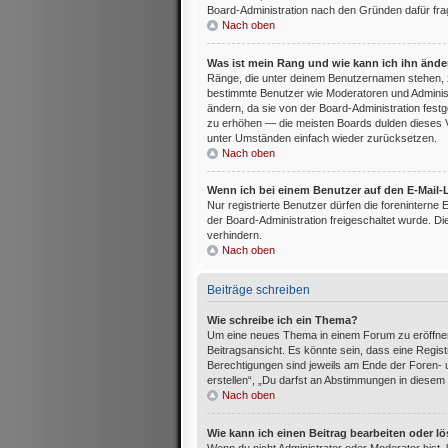
Board-Administration nach den Gründen dafür fra
Nach oben
Was ist mein Rang und wie kann ich ihn änd
Ränge, die unter deinem Benutzernamen stehen, zeig
bestimmte Benutzer wie Moderatoren und Administ
ändern, da sie von der Board-Administration festg
zu erhöhen — die meisten Boards dulden dieses V
unter Umständen einfach wieder zurücksetzen.
Nach oben
Wenn ich bei einem Benutzer auf den E-Mail-L
Nur registrierte Benutzer dürfen die foreninterne
der Board-Administration freigeschaltet wurde.
verhindern.
Nach oben
Beiträge schreiben
Wie schreibe ich ein Thema?
Um eine neues Thema in einem Forum zu eröffnen
Beitragsansicht. Es könnte sein, dass eine Registr
Berechtigungen sind jeweils am Ende der Foren- u
erstellen“, „Du darfst an Abstimmungen in diesem
Nach oben
Wie kann ich einen Beitrag bearbeiten oder l