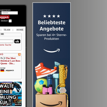
egistrieren
t bleiben
|
TEAM
|
HOME
CHE
terte Suche
 VÖ
The Most
Heretical Last Boss
Queen - Die...
KSM
•