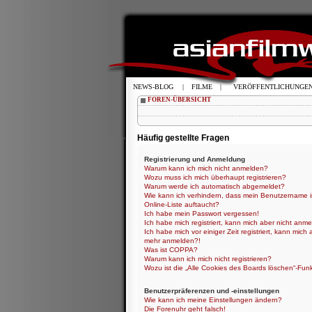
NEWS-BLOG
|
FILME
|
VERÖFFENTLICHUNGE
FOREN-ÜBERSICHT
Häufig gestellte Fragen
Registrierung und Anmeldung
Warum kann ich mich nicht anmelden?
Wozu muss ich mich überhaupt registrieren?
Warum werde ich automatisch abgemeldet?
Wie kann ich verhindern, dass mein Benutzername i
Online-Liste auftaucht?
Ich habe mein Passwort vergessen!
Ich habe mich registriert, kann mich aber nicht anme
Ich habe mich vor einiger Zeit registriert, kann mich 
mehr anmelden?!
Was ist COPPA?
Warum kann ich mich nicht registrieren?
Wozu ist die „Alle Cookies des Boards löschen“-Fun
Benutzerpräferenzen und -einstellungen
Wie kann ich meine Einstellungen ändern?
Die Forenuhr geht falsch!