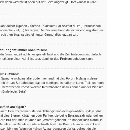
ink dazu wird meist oben auf der Seite angezeigt. Dort kannst du alle
nicht deiner eigenen Zeitzone. In diesem Fall solltest du im „Persönlichen
opäische Zeit, ...) festlegen. Die Zeitzone kann dabei nur von registrierten
triert bist, ist dies ein guter Grund, dies jetzt zu tun.
orenuhr geht immer noch falsch!
die Sommerzeit richtig eingestellt hast und die Zeit trotzdem noch falsch
Kontaktiere einen Administrator, damit er das Problem beheben kann.
zur Auswahl!
 Sprache nicht installiert oder niemand hat das Forum bislang in deine
, ob er das Sprachpaket, das du benötigst, installieren kann. Falls es noch
es übersetzen würdest. Weitere Informationen dazu können auf der Website
 Ende jeder Seite).
rnamen anzeigen?
 deinem Benutzernamen stehen. Abhängig von dem gewählten Style ist das
ind dies Sterne, Kästchen oder Punkte, die deine Beitragszahl oder deinen
e Bild darunter, ist auch als „Avatar“ genannt. Es handelt sich hierbei in
Benutzer zu Benutzer unterschiedlich ist. Die Board-Administration kann
zen können. Wenn du keinen Avatar benutzen darfst, solltest du die