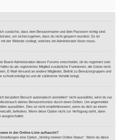
dich zunächst, dass dein Benutzername und dein Passwort richtig sind.
istrator, um sicherzugehen, dass du nicht gesperrt wurdest. Es ist
 mit der Website vorliegt, welches ein Administrator lösen muss.
Die Board-Administration dieses Forums entscheidet, ob du registriert sein
ältst du als registriertes Mitglied zusätzliche Funktionen, die Gäste nicht
hten, E-Mail-Versand an andere Mitglieder, Beitritt zu Benutzergruppen und
schnell erledigt ist und dir zahlreiche Vorteile bringt.
ch bei jedem Besuch automatisch anmelden“ nicht auswählst, wirst du nur
n Missbrauch deines Benutzerkontos durch einen Dritten. Um angemeldet
lden auswählen. Dies ist nicht empfehlenswert, wenn du dich an einem
rnetcafé, befindest. Wenn diese Option nicht zur Verfügung steht, dann
n ausgeschaltet.
name in der Online-Liste auftaucht?
Einstellungen eine Option „Verbirg meinen Online-Status“. Wenn du diese