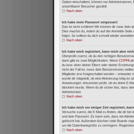
Option einschaltest, können nur Administratoren,
unsichtbarer Besucher gezählt.
Nach oben
Ich habe mein Passwort vergessen!
Das ist nicht schlimm! Wir können dir zwar dein a
Dies machst du, indem du auf der Anmelde-Seite 
folgst. So solltest du dich schnell wieder anmelde
Nach oben
Ich habe mich registriert, kann mich aber nic
Überprüfe zuerst, ob du den richtigen Benutzern
dann gibt es zwei Möglichkeiten. Wenn
COPPA
akt
du bzw. einer deiner Eltern oder deiner Erziehun
nicht der Fall ist, muss dein Benutzerkonto viell
Mitglieder erst freigeschaltet werden – entweder m
wurde dir mitgeteilt, ob eine Aktivierung nötig ist
Anweisungen. Ansonsten prüfe, ob du deine E-Mai
blockiert wurde. Wenn du dir sicher bist, dass d
Administrator.
Nach oben
Ich habe mich vor einiger Zeit registriert, k
Versuche zuerst, die E-Mail zu finden, die dir b
und dein Passwort. Es kann sein, dass ein Admini
gelöscht hat. Außerdem löschen viele Boards rege
um die Datenbankgröße zu verringern. Registriere
Nach oben