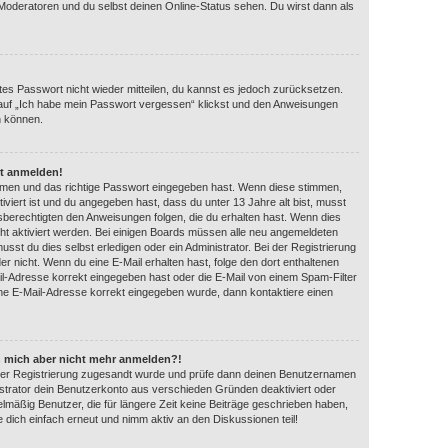
 Moderatoren und du selbst deinen Online-Status sehen. Du wirst dann als
ltes Passwort nicht wieder mitteilen, du kannst es jedoch zurücksetzen.
auf „Ich habe mein Passwort vergessen“ klickst und den Anweisungen
n können.
ht anmelden!
amen und das richtige Passwort eingegeben hast. Wenn diese stimmen,
iviert ist und du angegeben hast, dass du unter 13 Jahre alt bist, musst
gsberechtigten den Anweisungen folgen, die du erhalten hast. Wenn dies
eicht aktiviert werden. Bei einigen Boards müssen alle neu angemeldeten
usst du dies selbst erledigen oder ein Administrator. Bei der Registrierung
 oder nicht. Wenn du eine E-Mail erhalten hast, folge den dort enthaltenen
l-Adresse korrekt eingegeben hast oder die E-Mail von einem Spam-Filter
eine E-Mail-Adresse korrekt eingegeben wurde, dann kontaktiere einen
ann mich aber nicht mehr anmelden?!
ei der Registrierung zugesandt wurde und prüfe dann deinen Benutzernamen
strator dein Benutzerkonto aus verschieden Gründen deaktiviert oder
lmäßig Benutzer, die für längere Zeit keine Beiträge geschrieben haben,
 dich einfach erneut und nimm aktiv an den Diskussionen teil!