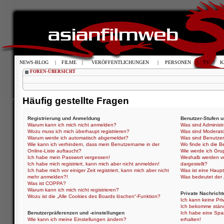
NEWS-BLOG
|
FILME
|
VERÖFFENTLICHUNGEN
|
PERSONEN
|
TV
|
K
FOREN-ÜBERSICHT
Häufig gestellte Fragen
Registrierung und Anmeldung
Benutzer-Stufen 
Warum kann ich mich nicht anmelden?
Was sind Administ
Wozu muss ich mich überhaupt registrieren?
Was sind Moderat
Warum werde ich automatisch abgemeldet?
Was sind Benutze
Wie kann ich verhindern, dass mein Benutzername in der
Wo finde ich die B
Online-Liste auftaucht?
Wie werde ich Gru
Ich habe mein Passwort vergessen!
Weshalb werden ve
Ich habe mich registriert, kann mich aber nicht anmelden!
dargestellt?
Ich habe mich vor einiger Zeit registriert, kann mich aber nicht
Was ist eine Haup
mehr anmelden?!
Was bedeutet der „
Was ist COPPA?
Warum kann ich mich nicht registrieren?
Private Nachricht
Wozu ist die „Alle Cookies des Boards löschen“-Funktion?
Ich kann keine Pri
Ich bekomme ständ
Benutzerpräferenzen und -einstellungen
Ich habe eine Spa
Wie kann ich meine Einstellungen ändern?
erhalten!