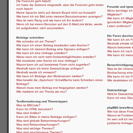
Die Forenuhr geht falsch!
Ich habe die Zeitzone eingestellt, aber die Forenuhr geht immer
Freunde und ignor
noch falsch!
Wozu benötige ich 
Meine Sprache steht auf diesem Board nicht zur Auswahl!
Mitglieder?
Wie kann ich ein Bild unter meinem Benutzernamen anzeigen?
Wie kann ich Mitgli
Was ist mein Rang und wie kann ich ihn ändern?
ignorierten Mitgli
Wenn ich bei einem Benutzer auf den E-Mail-Link klicke, werde
Listen entfernen?
ich aufgefordert, mich anzumelden.
Die Foren durchs
Beiträge schreiben
Wie kann ich ein 
Wie schreibe ich ein Thema?
Weshalb erhalte i
Wie kann ich einen Beitrag bearbeiten oder löschen?
Warum bekomme ich
Wie kann ich meinem Beitrag eine Signatur anfügen?
Wie kann ich nach
Wie kann ich eine Umfrage erstellen?
Wie kann ich mein
Wieso kann ich nicht mehr Antwortmöglichkeiten erstellen?
Wie bearbeite oder lösche ich eine Umfrage?
Warum kann ich auf bestimmte Foren nicht zugreifen?
Benachrichtigung
Weshalb kann ich keine Dateianhänge anfügen?
Was ist der Unter
Weshalb wurde ich verwarnt?
Beobachtung eine
Wie kann ich Beiträge den Moderatoren melden?
Wie kann ich ein 
Was bewirkt die „Speichern“-Schaltfläche beim Schreiben eines
Wie deaktiviere i
Beitrags?
Warum muss mein Beitrag erst freigegeben werden?
Dateianhänge
Wie markiere ich ein Thema als neu?
Welche Dateianhän
Kann ich eine Über
Textformatierung und Thementypen
Was ist BBCode?
phpBB3 betreffen
Kann ich HTML benutzen?
Wer hat diese Fore
Was sind Smilies?
Warum ist Funktion
Kann ich Bilder in meine Beiträge einfügen?
An wen soll ich mi
Was sind globale Bekanntmachungen?
juristische Anfrag
Was sind Bekanntmachungen?
Was sind wichtige Themen?
Was sind geschlossene Themen?