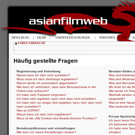
NEWS-BLOG
|
FILME
|
VERÖFFENTLICHUNGEN
|
PERSONEN
|
TV
|
K
FOREN-ÜBERSICHT
Häufig gestellte Fragen
Registrierung und Anmeldung
Benutzer-Stufen 
Warum kann ich mich nicht anmelden?
Was sind Administ
Wozu muss ich mich überhaupt registrieren?
Was sind Moderat
Warum werde ich automatisch abgemeldet?
Was sind Benutze
Wie kann ich verhindern, dass mein Benutzername in der
Wo finde ich die B
Online-Liste auftaucht?
Wie werde ich Gru
Ich habe mein Passwort vergessen!
Weshalb werden ve
Ich habe mich registriert, kann mich aber nicht anmelden!
dargestellt?
Ich habe mich vor einiger Zeit registriert, kann mich aber nicht
Was ist eine Haup
mehr anmelden?!
Was bedeutet der „
Was ist COPPA?
Warum kann ich mich nicht registrieren?
Private Nachricht
Wozu ist die „Alle Cookies des Boards löschen“-Funktion?
Ich kann keine Pri
Ich bekomme ständ
Benutzerpräferenzen und -einstellungen
Ich habe eine Spa
Wie kann ich meine Einstellungen ändern?
erhalten!