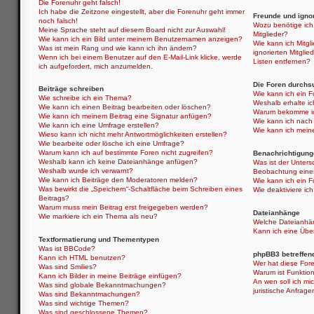
Die Forenuhr geht falsch!
Ich habe die Zeitzone eingestellt, aber die Forenuhr geht immer
Freunde und ignor
noch falsch!
Wozu benötige ich 
Meine Sprache steht auf diesem Board nicht zur Auswahl!
Mitglieder?
Wie kann ich ein Bild unter meinem Benutzernamen anzeigen?
Wie kann ich Mitgli
Was ist mein Rang und wie kann ich ihn ändern?
ignorierten Mitgli
Wenn ich bei einem Benutzer auf den E-Mail-Link klicke, werde
Listen entfernen?
ich aufgefordert, mich anzumelden.
Die Foren durchs
Beiträge schreiben
Wie kann ich ein 
Wie schreibe ich ein Thema?
Weshalb erhalte i
Wie kann ich einen Beitrag bearbeiten oder löschen?
Warum bekomme ich
Wie kann ich meinem Beitrag eine Signatur anfügen?
Wie kann ich nach
Wie kann ich eine Umfrage erstellen?
Wie kann ich mein
Wieso kann ich nicht mehr Antwortmöglichkeiten erstellen?
Wie bearbeite oder lösche ich eine Umfrage?
Warum kann ich auf bestimmte Foren nicht zugreifen?
Benachrichtigung
Weshalb kann ich keine Dateianhänge anfügen?
Was ist der Unter
Weshalb wurde ich verwarnt?
Beobachtung eine
Wie kann ich Beiträge den Moderatoren melden?
Wie kann ich ein 
Was bewirkt die „Speichern“-Schaltfläche beim Schreiben eines
Wie deaktiviere i
Beitrags?
Warum muss mein Beitrag erst freigegeben werden?
Dateianhänge
Wie markiere ich ein Thema als neu?
Welche Dateianhän
Kann ich eine Über
Textformatierung und Thementypen
Was ist BBCode?
phpBB3 betreffen
Kann ich HTML benutzen?
Wer hat diese Fore
Was sind Smilies?
Warum ist Funktion
Kann ich Bilder in meine Beiträge einfügen?
An wen soll ich mi
Was sind globale Bekanntmachungen?
juristische Anfrag
Was sind Bekanntmachungen?
Was sind wichtige Themen?
Was sind geschlossene Themen?