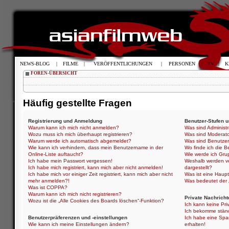
NEWS-BLOG
|
FILME
|
VERÖFFENTLICHUNGEN
|
PERSONEN
|
TV
|
K
FOREN-ÜBERSICHT
Häufig gestellte Fragen
Registrierung und Anmeldung
Benutzer-Stufen 
Warum kann ich mich nicht anmelden?
Was sind Administ
Wozu muss ich mich überhaupt registrieren?
Was sind Moderat
Warum werde ich automatisch abgemeldet?
Was sind Benutze
Wie kann ich verhindern, dass mein Benutzername in der
Wo finde ich die B
Online-Liste auftaucht?
Wie werde ich Gru
Ich habe mein Passwort vergessen!
Weshalb werden ve
Ich habe mich registriert, kann mich aber nicht anmelden!
dargestellt?
Ich habe mich vor einiger Zeit registriert, kann mich aber nicht
Was ist eine Haup
mehr anmelden?!
Was bedeutet der „
Was ist COPPA?
Warum kann ich mich nicht registrieren?
Private Nachricht
Wozu ist die „Alle Cookies des Boards löschen“-Funktion?
Ich kann keine Pri
Ich bekomme ständ
Benutzerpräferenzen und -einstellungen
Ich habe eine Spa
Wie kann ich meine Einstellungen ändern?
erhalten!