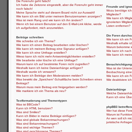
Die Forenuhr geht falsch!
Ich habe die Zeitzone eingestellt, aber die Forenuhr geht immer
Freunde und ignor
noch falsch!
Wozu benötige ich 
Meine Sprache steht auf diesem Board nicht zur Auswahl!
Mitglieder?
Wie kann ich ein Bild unter meinem Benutzernamen anzeigen?
Wie kann ich Mitgli
Was ist mein Rang und wie kann ich ihn ändern?
ignorierten Mitgli
Wenn ich bei einem Benutzer auf den E-Mail-Link klicke, werde
Listen entfernen?
ich aufgefordert, mich anzumelden.
Die Foren durchs
Beiträge schreiben
Wie kann ich ein 
Wie schreibe ich ein Thema?
Weshalb erhalte i
Wie kann ich einen Beitrag bearbeiten oder löschen?
Warum bekomme ich
Wie kann ich meinem Beitrag eine Signatur anfügen?
Wie kann ich nach
Wie kann ich eine Umfrage erstellen?
Wie kann ich mein
Wieso kann ich nicht mehr Antwortmöglichkeiten erstellen?
Wie bearbeite oder lösche ich eine Umfrage?
Warum kann ich auf bestimmte Foren nicht zugreifen?
Benachrichtigung
Weshalb kann ich keine Dateianhänge anfügen?
Was ist der Unter
Weshalb wurde ich verwarnt?
Beobachtung eine
Wie kann ich Beiträge den Moderatoren melden?
Wie kann ich ein 
Was bewirkt die „Speichern“-Schaltfläche beim Schreiben eines
Wie deaktiviere i
Beitrags?
Warum muss mein Beitrag erst freigegeben werden?
Dateianhänge
Wie markiere ich ein Thema als neu?
Welche Dateianhän
Kann ich eine Über
Textformatierung und Thementypen
Was ist BBCode?
phpBB3 betreffen
Kann ich HTML benutzen?
Wer hat diese Fore
Was sind Smilies?
Warum ist Funktion
Kann ich Bilder in meine Beiträge einfügen?
An wen soll ich mi
Was sind globale Bekanntmachungen?
juristische Anfrag
Was sind Bekanntmachungen?
Was sind wichtige Themen?
Was sind geschlossene Themen?