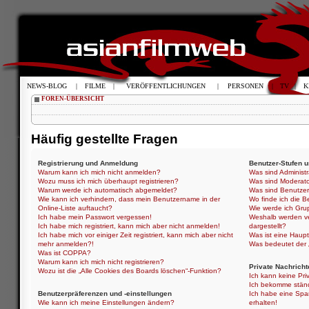
NEWS-BLOG
|
FILME
|
VERÖFFENTLICHUNGEN
|
PERSONEN
|
TV
|
K
FOREN-ÜBERSICHT
Häufig gestellte Fragen
Registrierung und Anmeldung
Benutzer-Stufen 
Warum kann ich mich nicht anmelden?
Was sind Administ
Wozu muss ich mich überhaupt registrieren?
Was sind Moderat
Warum werde ich automatisch abgemeldet?
Was sind Benutze
Wie kann ich verhindern, dass mein Benutzername in der
Wo finde ich die B
Online-Liste auftaucht?
Wie werde ich Gru
Ich habe mein Passwort vergessen!
Weshalb werden ve
Ich habe mich registriert, kann mich aber nicht anmelden!
dargestellt?
Ich habe mich vor einiger Zeit registriert, kann mich aber nicht
Was ist eine Haup
mehr anmelden?!
Was bedeutet der „
Was ist COPPA?
Warum kann ich mich nicht registrieren?
Private Nachricht
Wozu ist die „Alle Cookies des Boards löschen“-Funktion?
Ich kann keine Pri
Ich bekomme ständ
Benutzerpräferenzen und -einstellungen
Ich habe eine Spa
Wie kann ich meine Einstellungen ändern?
erhalten!