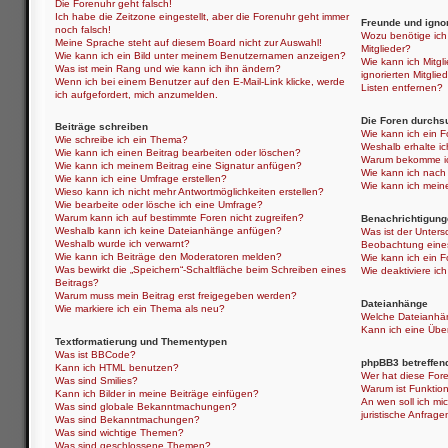
Die Forenuhr geht falsch!
Ich habe die Zeitzone eingestellt, aber die Forenuhr geht immer
Freunde und ignor
noch falsch!
Wozu benötige ich 
Meine Sprache steht auf diesem Board nicht zur Auswahl!
Mitglieder?
Wie kann ich ein Bild unter meinem Benutzernamen anzeigen?
Wie kann ich Mitgli
Was ist mein Rang und wie kann ich ihn ändern?
ignorierten Mitgli
Wenn ich bei einem Benutzer auf den E-Mail-Link klicke, werde
Listen entfernen?
ich aufgefordert, mich anzumelden.
Die Foren durchs
Beiträge schreiben
Wie kann ich ein 
Wie schreibe ich ein Thema?
Weshalb erhalte i
Wie kann ich einen Beitrag bearbeiten oder löschen?
Warum bekomme ich
Wie kann ich meinem Beitrag eine Signatur anfügen?
Wie kann ich nach
Wie kann ich eine Umfrage erstellen?
Wie kann ich mein
Wieso kann ich nicht mehr Antwortmöglichkeiten erstellen?
Wie bearbeite oder lösche ich eine Umfrage?
Warum kann ich auf bestimmte Foren nicht zugreifen?
Benachrichtigung
Weshalb kann ich keine Dateianhänge anfügen?
Was ist der Unter
Weshalb wurde ich verwarnt?
Beobachtung eine
Wie kann ich Beiträge den Moderatoren melden?
Wie kann ich ein 
Was bewirkt die „Speichern“-Schaltfläche beim Schreiben eines
Wie deaktiviere i
Beitrags?
Warum muss mein Beitrag erst freigegeben werden?
Dateianhänge
Wie markiere ich ein Thema als neu?
Welche Dateianhän
Kann ich eine Über
Textformatierung und Thementypen
Was ist BBCode?
phpBB3 betreffen
Kann ich HTML benutzen?
Wer hat diese Fore
Was sind Smilies?
Warum ist Funktion
Kann ich Bilder in meine Beiträge einfügen?
An wen soll ich mi
Was sind globale Bekanntmachungen?
juristische Anfrag
Was sind Bekanntmachungen?
Was sind wichtige Themen?
Was sind geschlossene Themen?