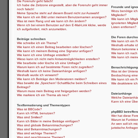
Die Forenuhr geht falsch!
Ich habe die Zeitzone eingestellt, aber die Forenuhr geht immer
Freunde und ignor
noch falsch!
Wozu benötige ich 
Meine Sprache steht auf diesem Board nicht zur Auswahl!
Mitglieder?
Wie kann ich ein Bild unter meinem Benutzernamen anzeigen?
Wie kann ich Mitgli
Was ist mein Rang und wie kann ich ihn ändern?
ignorierten Mitgli
Wenn ich bei einem Benutzer auf den E-Mail-Link klicke, werde
Listen entfernen?
ich aufgefordert, mich anzumelden.
Die Foren durchs
Beiträge schreiben
Wie kann ich ein 
Wie schreibe ich ein Thema?
Weshalb erhalte i
Wie kann ich einen Beitrag bearbeiten oder löschen?
Warum bekomme ich
Wie kann ich meinem Beitrag eine Signatur anfügen?
Wie kann ich nach
Wie kann ich eine Umfrage erstellen?
Wie kann ich mein
Wieso kann ich nicht mehr Antwortmöglichkeiten erstellen?
Wie bearbeite oder lösche ich eine Umfrage?
Warum kann ich auf bestimmte Foren nicht zugreifen?
Benachrichtigung
Weshalb kann ich keine Dateianhänge anfügen?
Was ist der Unter
Weshalb wurde ich verwarnt?
Beobachtung eine
Wie kann ich Beiträge den Moderatoren melden?
Wie kann ich ein 
Was bewirkt die „Speichern“-Schaltfläche beim Schreiben eines
Wie deaktiviere i
Beitrags?
Warum muss mein Beitrag erst freigegeben werden?
Dateianhänge
Wie markiere ich ein Thema als neu?
Welche Dateianhän
Kann ich eine Über
Textformatierung und Thementypen
Was ist BBCode?
phpBB3 betreffen
Kann ich HTML benutzen?
Wer hat diese Fore
Was sind Smilies?
Warum ist Funktion
Kann ich Bilder in meine Beiträge einfügen?
An wen soll ich mi
Was sind globale Bekanntmachungen?
juristische Anfrag
Was sind Bekanntmachungen?
Was sind wichtige Themen?
Was sind geschlossene Themen?