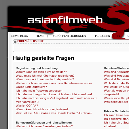
NEWS-BLOG
|
FILME
|
VERÖFFENTLICHUNGEN
|
PERSONEN
|
TV
|
K
FOREN-ÜBERSICHT
Häufig gestellte Fragen
Registrierung und Anmeldung
Benutzer-Stufen 
Warum kann ich mich nicht anmelden?
Was sind Administ
Wozu muss ich mich überhaupt registrieren?
Was sind Moderat
Warum werde ich automatisch abgemeldet?
Was sind Benutze
Wie kann ich verhindern, dass mein Benutzername in der
Wo finde ich die B
Online-Liste auftaucht?
Wie werde ich Gru
Ich habe mein Passwort vergessen!
Weshalb werden ve
Ich habe mich registriert, kann mich aber nicht anmelden!
dargestellt?
Ich habe mich vor einiger Zeit registriert, kann mich aber nicht
Was ist eine Haup
mehr anmelden?!
Was bedeutet der „
Was ist COPPA?
Warum kann ich mich nicht registrieren?
Private Nachricht
Wozu ist die „Alle Cookies des Boards löschen“-Funktion?
Ich kann keine Pri
Ich bekomme ständ
Benutzerpräferenzen und -einstellungen
Ich habe eine Spa
Wie kann ich meine Einstellungen ändern?
erhalten!