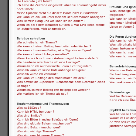
Die Forenuhr geht falsch!
Ich habe die Zeitzone eingestellt, aber die Forenuhr geht immer
Freunde und ignor
noch falsch!
Wozu benötige ich 
Meine Sprache steht auf diesem Board nicht zur Auswahl!
Mitglieder?
Wie kann ich ein Bild unter meinem Benutzernamen anzeigen?
Wie kann ich Mitgli
Was ist mein Rang und wie kann ich ihn ändern?
ignorierten Mitgli
Wenn ich bei einem Benutzer auf den E-Mail-Link klicke, werde
Listen entfernen?
ich aufgefordert, mich anzumelden.
Die Foren durchs
Beiträge schreiben
Wie kann ich ein 
Wie schreibe ich ein Thema?
Weshalb erhalte i
Wie kann ich einen Beitrag bearbeiten oder löschen?
Warum bekomme ich
Wie kann ich meinem Beitrag eine Signatur anfügen?
Wie kann ich nach
Wie kann ich eine Umfrage erstellen?
Wie kann ich mein
Wieso kann ich nicht mehr Antwortmöglichkeiten erstellen?
Wie bearbeite oder lösche ich eine Umfrage?
Warum kann ich auf bestimmte Foren nicht zugreifen?
Benachrichtigung
Weshalb kann ich keine Dateianhänge anfügen?
Was ist der Unter
Weshalb wurde ich verwarnt?
Beobachtung eine
Wie kann ich Beiträge den Moderatoren melden?
Wie kann ich ein 
Was bewirkt die „Speichern“-Schaltfläche beim Schreiben eines
Wie deaktiviere i
Beitrags?
Warum muss mein Beitrag erst freigegeben werden?
Dateianhänge
Wie markiere ich ein Thema als neu?
Welche Dateianhän
Kann ich eine Über
Textformatierung und Thementypen
Was ist BBCode?
phpBB3 betreffen
Kann ich HTML benutzen?
Wer hat diese Fore
Was sind Smilies?
Warum ist Funktion
Kann ich Bilder in meine Beiträge einfügen?
An wen soll ich mi
Was sind globale Bekanntmachungen?
juristische Anfrag
Was sind Bekanntmachungen?
Was sind wichtige Themen?
Was sind geschlossene Themen?