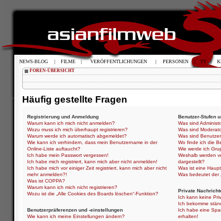
NEWS-BLOG
|
FILME
|
VERÖFFENTLICHUNGEN
|
PERSONEN
|
TV
|
K
FOREN-ÜBERSICHT
Häufig gestellte Fragen
Registrierung und Anmeldung
Benutzer-Stufen 
Warum kann ich mich nicht anmelden?
Was sind Administ
Wozu muss ich mich überhaupt registrieren?
Was sind Moderat
Warum werde ich automatisch abgemeldet?
Was sind Benutze
Wie kann ich verhindern, dass mein Benutzername in der
Wo finde ich die B
Online-Liste auftaucht?
Wie werde ich Gru
Ich habe mein Passwort vergessen!
Weshalb werden ve
Ich habe mich registriert, kann mich aber nicht anmelden!
dargestellt?
Ich habe mich vor einiger Zeit registriert, kann mich aber nicht
Was ist eine Haup
mehr anmelden?!
Was bedeutet der „
Was ist COPPA?
Warum kann ich mich nicht registrieren?
Private Nachricht
Wozu ist die „Alle Cookies des Boards löschen“-Funktion?
Ich kann keine Pri
Ich bekomme ständ
Benutzerpräferenzen und -einstellungen
Ich habe eine Spa
Wie kann ich meine Einstellungen ändern?
erhalten!