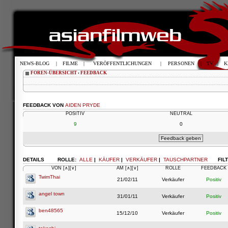
NEWS-BLOG
|
FILME
|
VERÖFFENTLICHUNGEN
|
PERSONEN
|
TV
|
K
FOREN-ÜBERSICHT
‹
FEEDBACK
FEEDBACK VON
AIDEN PRYDE
POSITIV
NEUTRAL
9
0
DETAILS
ROLLE:
ALLE
|
KÄUFER
|
VERKÄUFER
|
TAUSCHPARTNER
FIL
VON
[∧]
[∨]
AM
[∧]
[∨]
ROLLE
FEEDBACK
TwimThai
21/02/11
Verkäufer
Positiv
angel town
31/01/11
Verkäufer
Positiv
ben48565
15/12/10
Verkäufer
Positiv