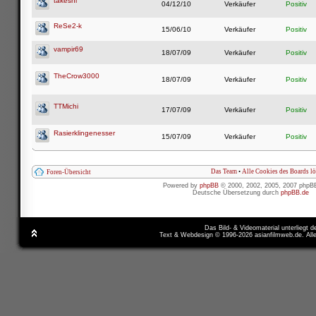
takeshi
04/12/10
Verkäufer
Positiv
ReSe2-k
15/06/10
Verkäufer
Positiv
vampir69
18/07/09
Verkäufer
Positiv
TheCrow3000
18/07/09
Verkäufer
Positiv
TTMichi
17/07/09
Verkäufer
Positiv
Rasierklingenesser
15/07/09
Verkäufer
Positiv
Das Team
•
Alle Cookies des Boards l
Foren-Übersicht
Powered by
phpBB
© 2000, 2002, 2005, 2007 phpB
Deutsche Übersetzung durch
phpBB.de
Das Bild- & Videomaterial unterliegt 
Text & Webdesign © 1996-2026 asianfilmweb.de. All