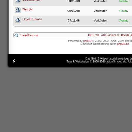
28/12/08
Verkäufer
Positiv
Zhoujia
05/12/08
Verkäufer
Positiv
LloydKaufman
07/11/08
Verkäufer
Positiv
Das Team
•
Alle Cookies des Boards l
Foren-Übersicht
Powered by
phpBB
© 2000, 2002, 2005, 2007 phpB
Deutsche Übersetzung durch
phpBB.de
Das Bild- & Videomaterial unterliegt 
Text & Webdesign © 1996-2026 asianfilmweb.de. All