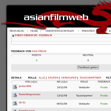
NEWS-BLOG
|
FILME
|
VERÖFFENTLICHUNGEN
|
PERSONEN
|
TV
|
K
FOREN-ÜBERSICHT
‹
FEEDBACK
FEEDBACK VON
ASIA FREAK
POSITIV
NEUTRAL
6
0
DETAILS
ROLLE:
ALLE
|
KÄUFER
|
VERKÄUFER
|
TAUSCHPARTNER
FIL
VON
[∧]
[∨]
AM
[∧]
[∨]
ROLLE
FEEDBACK
jackie1988
16/11/09
Verkäufer
Positiv
Rasierklingenesser
13/11/09
Tauschpartner
Positiv
Dk 91
06/01/09
Verkäufer
Positiv
EisenKrunsch