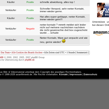
Käufer
Positiv
schnelle abwicklung, alles top !
Schneller Versand, sehr netter Kontakt,
Verkäufer
Positiv
immer wieder gerne.
Hat alles super geklappt, netter Kontakt,
Käufer
Positiv
immer wieder gern!!!
Unterstütze 
netter kontakt ? mmmh meldet sich leider
bei diesen On
nicht auf mehrere nachrichten nachdem
Verkäufer
Negativ
die nicht gewünschte dvd box zugeschickt
wurde ... schade
Netter Kontakt, Ware gut verpackt und wie
Verkäufer
Positiv
neu, gerne wieder!
Das Team
•
Alle Cookies des Boards löschen
• Alle Zeiten sind UTC + 1 Stunde [ Sommerzeit ]
pBB
© 2000, 2002, 2005, 2007 phpBB Group
sche Übersetzung durch
phpBB.de
as Bild- & Videomaterial unterliegt dem Copyright des jeweiligen Rechteinhabers.
n © 1996-2026 asianfilmweb.de. Alle Rechte vorbehalten.
Kontakt
|
Impressum
|
Datenschutz