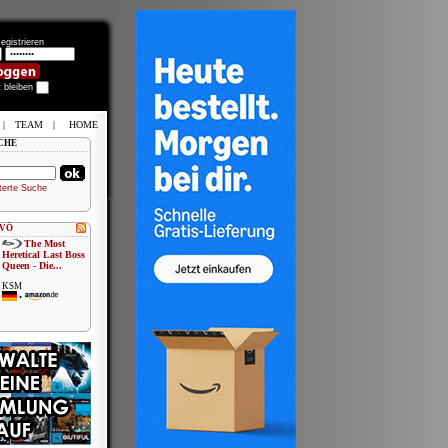
egistrieren
t bleiben
|
TEAM
|
HOME
CHE
terte Suche
 VÖ
The Most
Heretical Last Boss
Queen - Die...
KSM
•