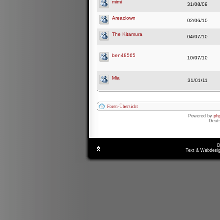
mimi
31/08/09
Areaclown
02/06/10
The Kitamura
04/07/10
ben48565
10/07/10
Mia
31/01/11
Foren-Übersicht
Powered by
ph
Deut
D
Text & Webdesig