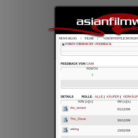
NEWS-BLOG
|
FILME
|
VERÖFFENTLICHUNGE
FOREN-ÜBERSICHT
‹
FEEDBACK
FEEDBACK VON
CAMI
POSITIV
7
DETAILS
ROLLE:
ALLE
|
KÄUFER
|
VERKÄUF
VON
[∧]
[∨]
AM
[∧]
[∨]
the_tenant
01/12/08
The_Oscar
30/12/08
atking
15/02/09