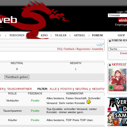
Login |
R
Eingelogg
N
|
PERSONEN
|
TV
|
KINO
|
TRAILER
|
ARTIKEL
|
FORUM
SHOP
FORUM-SU
FAQ
•
Feedback
•
Registrieren
•
Anmelden
Erwei
NEUTRAL
NEGATIV
AKTUELLE
0
1
ER
|
TAUSCHPARTNER
FILTER:
ALLE
|
POSITIV
|
NEUTRAL
|
NEGATIV
ROLLE
FEEDBACK
KOMMENTAR
Alles bestens. Faires Geschäft. Schneller
Verkäufer
Positiv
Versand. Sehr netter Kontakt.
Top-Qualität, schneller Versand, netter
Tauschpartner
Positiv
Kontakt - immer wieder gern.
Käufer
Positiv
Alles bestens, TOP Preis TOP User.