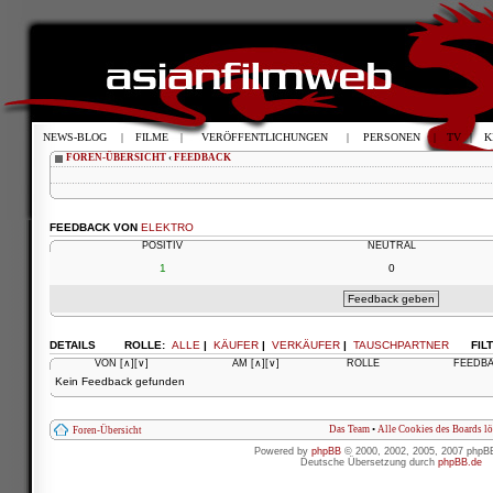
NEWS-BLOG
|
FILME
|
VERÖFFENTLICHUNGEN
|
PERSONEN
|
TV
|
K
FOREN-ÜBERSICHT
‹
FEEDBACK
FEEDBACK VON
ELEKTRO
POSITIV
NEUTRAL
1
0
DETAILS
ROLLE:
ALLE
|
KÄUFER
|
VERKÄUFER
|
TAUSCHPARTNER
FIL
VON
[∧]
[∨]
AM
[∧]
[∨]
ROLLE
FEEDB
Kein Feedback gefunden
Das Team
•
Alle Cookies des Boards l
Foren-Übersicht
Powered by
phpBB
© 2000, 2002, 2005, 2007 phpB
Deutsche Übersetzung durch
phpBB.de