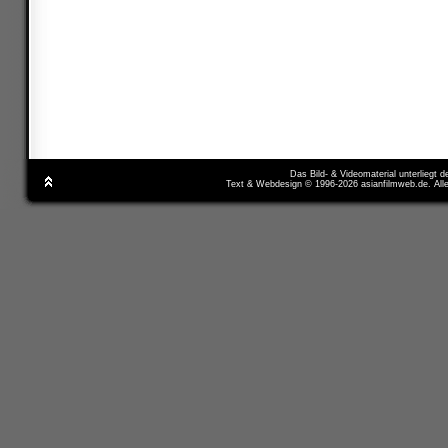
Das Bild- & Videomaterial unterliegt 
Text & Webdesign © 1996-2026 asianfilmweb.de. All