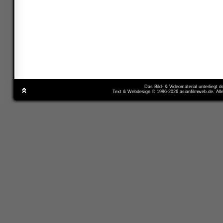
Das Bild- & Videomaterial unterliegt 
Text & Webdesign © 1996-2026 asianfilmweb.de. All