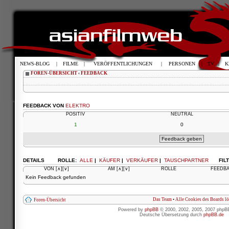
NEWS-BLOG
|
FILME
|
VERÖFFENTLICHUNGEN
|
PERSONEN
|
TV
|
K
FOREN-ÜBERSICHT
‹
FEEDBACK
FEEDBACK VON
ELEKTRO
POSITIV
NEUTRAL
1
0
DETAILS
ROLLE:
ALLE
|
KÄUFER
|
VERKÄUFER
|
TAUSCHPARTNER
FIL
VON
[∧]
[∨]
AM
[∧]
[∨]
ROLLE
FEEDB
Kein Feedback gefunden
Das Team
•
Alle Cookies des Boards l
Foren-Übersicht
Powered by
phpBB
© 2000, 2002, 2005, 2007 phpB
Deutsche Übersetzung durch
phpBB.de