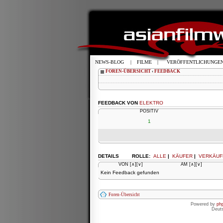
NEWS-BLOG
|
FILME
|
VERÖFFENTLICHUNGE
FOREN-ÜBERSICHT
‹
FEEDBACK
FEEDBACK VON
ELEKTRO
POSITIV
1
DETAILS
ROLLE:
ALLE
|
KÄUFER
|
VERKÄUF
VON
[∧]
[∨]
AM
[∧]
[∨]
Kein Feedback gefunden
Foren-Übersicht
Powered by
ph
Deut