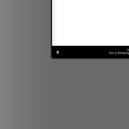
D
Text & Webdesig