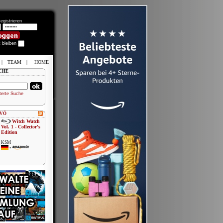
egistrieren
t bleiben
|
TEAM
|
HOME
CHE
terte Suche
 VÖ
Witch Watch
Vol. 1 - Collector's
Edition
KSM
•