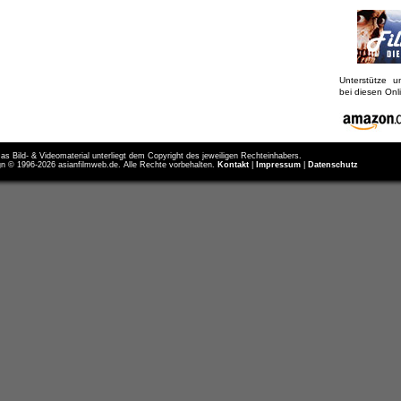
Unterstütze 
bei diesen On
as Bild- & Videomaterial unterliegt dem Copyright des jeweiligen Rechteinhabers.
n © 1996-2026 asianfilmweb.de. Alle Rechte vorbehalten.
Kontakt
|
Impressum
|
Datenschutz