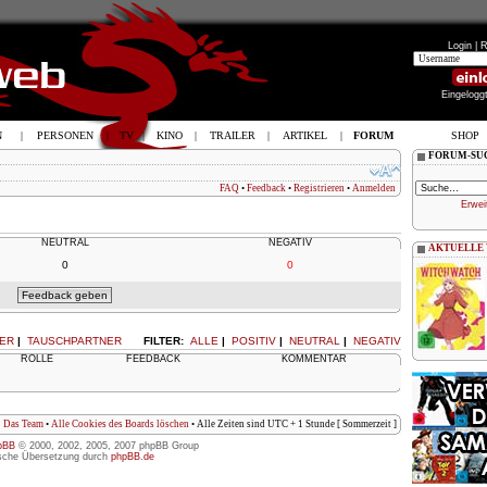
Login |
R
Eingelogg
N
|
PERSONEN
|
TV
|
KINO
|
TRAILER
|
ARTIKEL
|
FORUM
SHOP
FORUM-SU
FAQ
•
Feedback
•
Registrieren
•
Anmelden
Erwei
NEUTRAL
NEGATIV
AKTUELLE
0
0
ER
|
TAUSCHPARTNER
FILTER:
ALLE
|
POSITIV
|
NEUTRAL
|
NEGATIV
ROLLE
FEEDBACK
KOMMENTAR
Das Team
•
Alle Cookies des Boards löschen
• Alle Zeiten sind UTC + 1 Stunde [ Sommerzeit ]
pBB
© 2000, 2002, 2005, 2007 phpBB Group
sche Übersetzung durch
phpBB.de