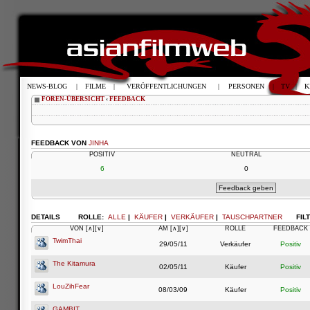
NEWS-BLOG
|
FILME
|
VERÖFFENTLICHUNGEN
|
PERSONEN
|
TV
|
K
FOREN-ÜBERSICHT
‹
FEEDBACK
FEEDBACK VON
JINHA
POSITIV
NEUTRAL
6
0
DETAILS
ROLLE:
ALLE
|
KÄUFER
|
VERKÄUFER
|
TAUSCHPARTNER
FIL
VON
[∧]
[∨]
AM
[∧]
[∨]
ROLLE
FEEDBACK
TwimThai
29/05/11
Verkäufer
Positiv
The Kitamura
02/05/11
Käufer
Positiv
LouZihFear
08/03/09
Käufer
Positiv
GAMBIT