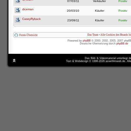
07/03/11
Verkäufer
Positiv
diceman
20/03/10
Käufer
Positiv
CaseyRyback
23/09/11
Käufer
Positiv
Das Team
•
Alle Cookies des Boards l
Foren-Übersicht
Powered by
phpBB
© 2000, 2002, 2005, 2007 phpB
Deutsche Übersetzung durch
phpBB.de
Das Bild- & Videomaterial unterliegt 
Text & Webdesign © 1996-2026 asianfilmweb.de. All