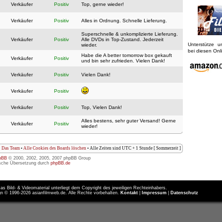
Verkäufer
Positiv
Top, gerne wieder!
Verkäufer
Positiv
Alles in Ordnung. Schnelle Lieferung.
Superschnelle & unkomplizierte Lieferung.
Verkäufer
Positiv
Alle DVDs in Top-Zustand. Jederzeit
Unterstütze 
wieder.
bei diesen On
Habe die A better tomorrow box gekauft
Verkäufer
Positiv
und bin sehr zufrieden. Vielen Dank!
Verkäufer
Positiv
Vielen Dank!
Verkäufer
Positiv
Verkäufer
Positiv
Top, Vielen Dank!
Alles bestens, sehr guter Versand! Gerne
Verkäufer
Positiv
wieder!
Das Team
•
Alle Cookies des Boards löschen
• Alle Zeiten sind UTC + 1 Stunde [ Sommerzeit ]
pBB
© 2000, 2002, 2005, 2007 phpBB Group
sche Übersetzung durch
phpBB.de
as Bild- & Videomaterial unterliegt dem Copyright des jeweiligen Rechteinhabers.
n © 1996-2026 asianfilmweb.de. Alle Rechte vorbehalten.
Kontakt
|
Impressum
|
Datenschutz