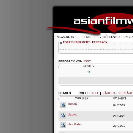
NEWS-BLOG
|
FILME
|
VERÖFFENTLICHUNGE
FOREN-ÜBERSICHT
‹
FEEDBACK
FEEDBACK VON
JOST
POSITIV
11
DETAILS
ROLLE:
ALLE
|
KÄUFER
|
VERKÄUF
VON
[∧]
[∨]
AM
[∧]
[∨]
Tokura
04/07/22
Uaptyp
28/04/20
Herr Kaleu
20/01/19