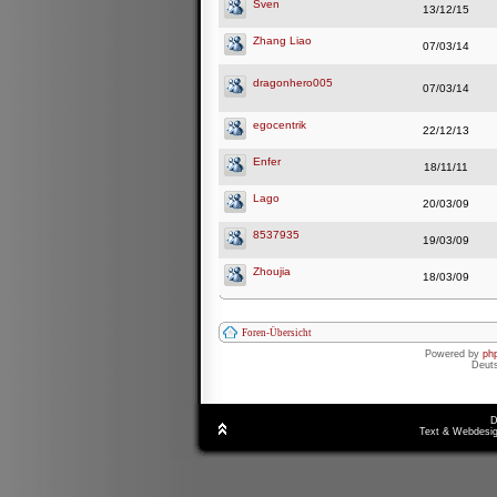
Sven
13/12/15
Zhang Liao
07/03/14
dragonhero005
07/03/14
egocentrik
22/12/13
Enfer
18/11/11
Lago
20/03/09
8537935
19/03/09
Zhoujia
18/03/09
Foren-Übersicht
Powered by
ph
Deut
D
Text & Webdesig