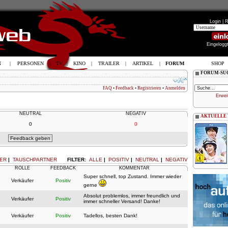
Login |
R
Eingelogg
N
|
PERSONEN
|
TV
|
KINO
|
TRAILER
|
ARTIKEL
|
FORUM
SHOP
FORUM-SU
FAQ
•
Feedback
•
Registrieren
•
Anmelden
Erwei
NEUTRAL
NEGATIV
AKTUELLE
0
0
ER
|
TAUSCHPARTNER
FILTER:
ALLE
|
POSITIV
|
NEUTRAL
|
NEGATIV
ROLLE
FEEDBACK
KOMMENTAR
Super schnell, top Zustand. Immer wieder
Verkäufer
Positiv
gerne
Absolut problemlos, immer freundlich und
Verkäufer
Positiv
immer schneller Versand! Danke!
Verkäufer
Positiv
Tadellos, besten Dank!