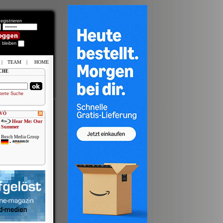
egistrieren
t bleiben
|
TEAM
|
HOME
CHE
terte Suche
 VÖ
Hear Me: Our
Summer
Busch Media Group
•