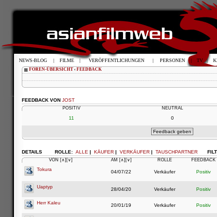
NEWS-BLOG
|
FILME
|
VERÖFFENTLICHUNGEN
|
PERSONEN
|
TV
|
K
FOREN-ÜBERSICHT
‹
FEEDBACK
FEEDBACK VON
JOST
POSITIV
NEUTRAL
11
0
DETAILS
ROLLE:
ALLE
|
KÄUFER
|
VERKÄUFER
|
TAUSCHPARTNER
FIL
VON
[∧]
[∨]
AM
[∧]
[∨]
ROLLE
FEEDBACK
Tokura
04/07/22
Verkäufer
Positiv
Uaptyp
28/04/20
Verkäufer
Positiv
Herr Kaleu
20/01/19
Verkäufer
Positiv