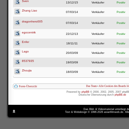
Sven
13/12/15
Verkäufer
Positiv
Zhang Liao
07/03/14
Verkäufer
Positiv
dragonhero005
07/03/14
Verkäufer
Positiv
egocentrik
22/12/13
Verkäufer
Positiv
Enfer
18/11/11
Verkäufer
Positiv
Lago
20/03/09
Verkäufer
Positiv
8537935
19/03/09
Verkäufer
Positiv
Zhoujia
18/03/09
Verkäufer
Positiv
Das Team
•
Alle Cookies des Boards l
Foren-Übersicht
Powered by
phpBB
© 2000, 2002, 2005, 2007 phpB
Deutsche Übersetzung durch
phpBB.de
Das Bild- & Videomaterial unterliegt 
Text & Webdesign © 1996-2026 asianfilmweb.de. All