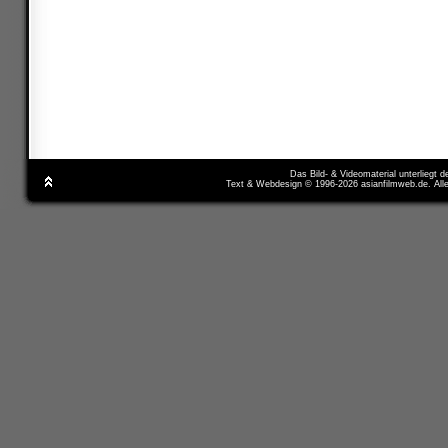
Das Bild- & Videomaterial unterliegt 
Text & Webdesign © 1996-2026 asianfilmweb.de. All