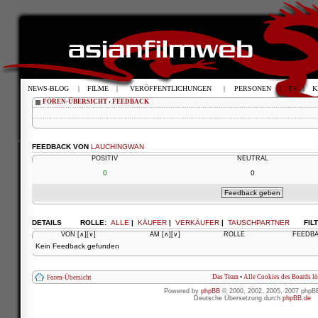
NEWS-BLOG
|
FILME
|
VERÖFFENTLICHUNGEN
|
PERSONEN
|
TV
|
K
FOREN-ÜBERSICHT
‹
FEEDBACK
FEEDBACK VON
LAUCHINGWAN
POSITIV
NEUTRAL
0
0
DETAILS
ROLLE:
ALLE
|
KÄUFER
|
VERKÄUFER
|
TAUSCHPARTNER
FIL
VON
[∧]
[∨]
AM
[∧]
[∨]
ROLLE
FEEDB
Kein Feedback gefunden
Das Team
•
Alle Cookies des Boards l
Foren-Übersicht
Powered by
phpBB
© 2000, 2002, 2005, 2007 phpB
Deutsche Übersetzung durch
phpBB.de