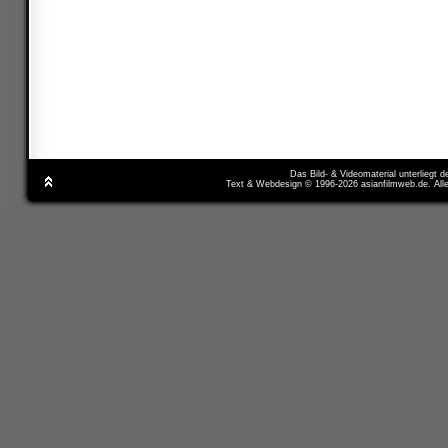
Das Bild- & Videomaterial unterliegt 
Text & Webdesign © 1996-2026 asianfilmweb.de. All