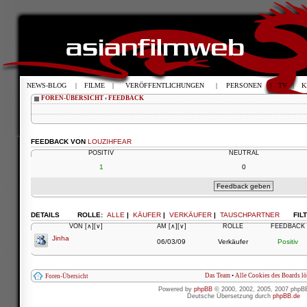
NEWS-BLOG
|
FILME
|
VERÖFFENTLICHUNGEN
|
PERSONEN
|
TV
|
K
FOREN-ÜBERSICHT
‹
FEEDBACK
FEEDBACK VON
LOUZIHFEAR
POSITIV
NEUTRAL
1
0
DETAILS
ROLLE:
ALLE
|
KÄUFER
|
VERKÄUFER
|
TAUSCHPARTNER
FIL
VON
[∧]
[∨]
AM
[∧]
[∨]
ROLLE
FEEDBACK
Jinha
06/03/09
Verkäufer
Positiv
Das Team
•
Alle Cookies des Boards l
Foren-Übersicht
Powered by
phpBB
© 2000, 2002, 2005, 2007 phpB
Deutsche Übersetzung durch
phpBB.de