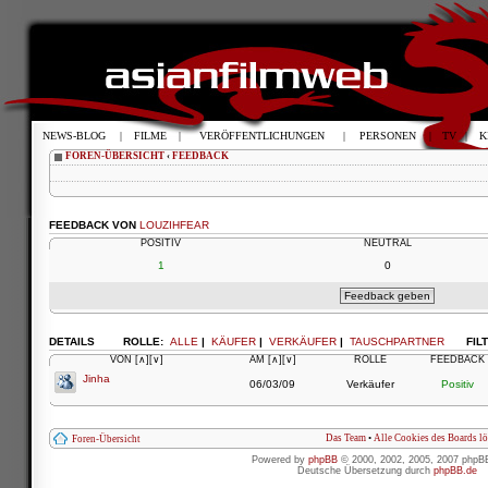
NEWS-BLOG
|
FILME
|
VERÖFFENTLICHUNGEN
|
PERSONEN
|
TV
|
K
FOREN-ÜBERSICHT
‹
FEEDBACK
FEEDBACK VON
LOUZIHFEAR
POSITIV
NEUTRAL
1
0
DETAILS
ROLLE:
ALLE
|
KÄUFER
|
VERKÄUFER
|
TAUSCHPARTNER
FIL
VON
[∧]
[∨]
AM
[∧]
[∨]
ROLLE
FEEDBACK
Jinha
06/03/09
Verkäufer
Positiv
Das Team
•
Alle Cookies des Boards l
Foren-Übersicht
Powered by
phpBB
© 2000, 2002, 2005, 2007 phpB
Deutsche Übersetzung durch
phpBB.de