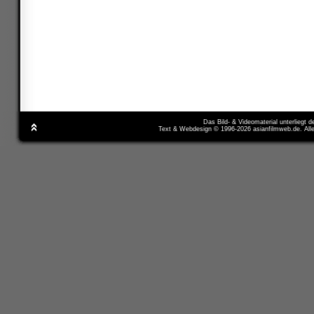
Das Bild- & Videomaterial unterliegt 
Text & Webdesign © 1996-2026 asianfilmweb.de. All