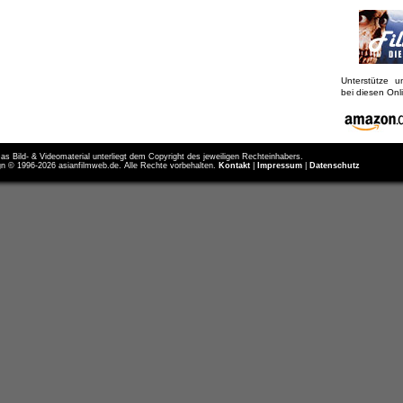
Unterstütze 
bei diesen On
as Bild- & Videomaterial unterliegt dem Copyright des jeweiligen Rechteinhabers.
n © 1996-2026 asianfilmweb.de. Alle Rechte vorbehalten.
Kontakt
|
Impressum
|
Datenschutz