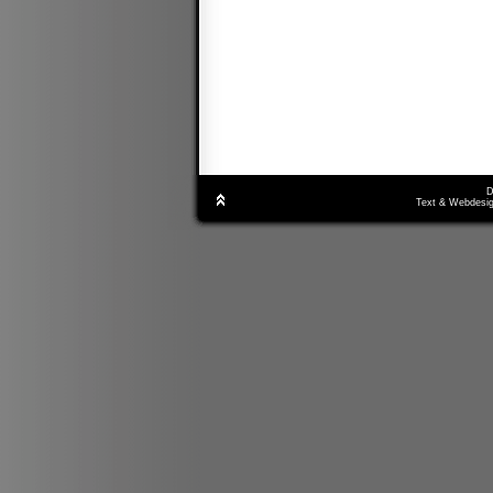
D
Text & Webdesig