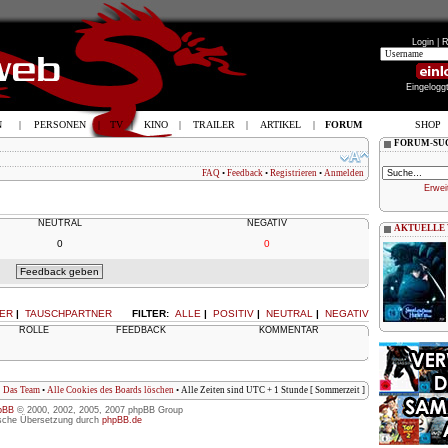
Login |
R
Eingelogg
N
|
PERSONEN
|
TV
|
KINO
|
TRAILER
|
ARTIKEL
|
FORUM
SHOP
FORUM-SU
FAQ
•
Feedback
•
Registrieren
•
Anmelden
Erwei
NEUTRAL
NEGATIV
AKTUELLE
0
0
ER
|
TAUSCHPARTNER
FILTER:
ALLE
|
POSITIV
|
NEUTRAL
|
NEGATIV
ROLLE
FEEDBACK
KOMMENTAR
Das Team
•
Alle Cookies des Boards löschen
• Alle Zeiten sind UTC + 1 Stunde [ Sommerzeit ]
pBB
© 2000, 2002, 2005, 2007 phpBB Group
sche Übersetzung durch
phpBB.de