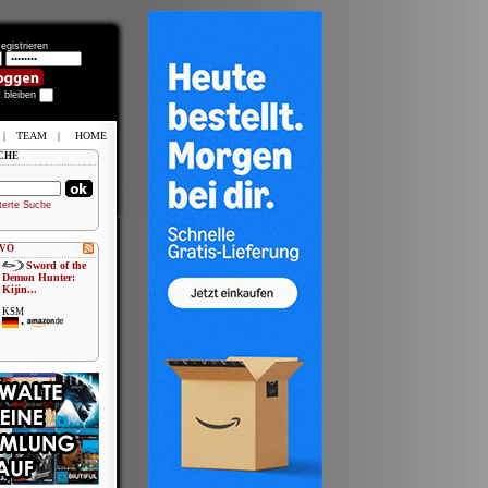
egistrieren
t bleiben
|
TEAM
|
HOME
CHE
terte Suche
 VÖ
Sword of the
Demon Hunter:
Kijin...
KSM
•