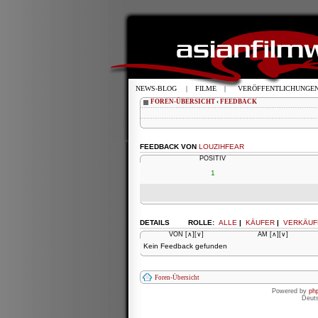
NEWS-BLOG
|
FILME
|
VERÖFFENTLICHUNGE
FOREN-ÜBERSICHT
‹
FEEDBACK
FEEDBACK VON
LOUZIHFEAR
POSITIV
1
DETAILS
ROLLE:
ALLE
|
KÄUFER
|
VERKÄUF
VON
[∧]
[∨]
AM
[∧]
[∨]
Kein Feedback gefunden
Foren-Übersicht
Powered by
ph
Deut