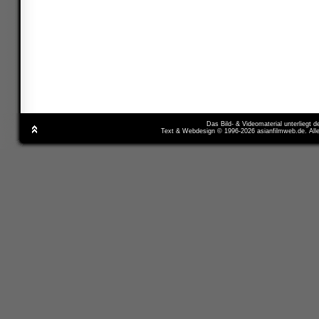
Das Bild- & Videomaterial unterliegt 
Text & Webdesign © 1996-2026 asianfilmweb.de. All