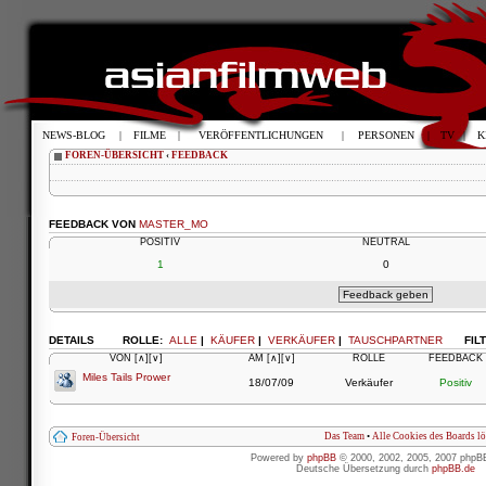
NEWS-BLOG
|
FILME
|
VERÖFFENTLICHUNGEN
|
PERSONEN
|
TV
|
K
FOREN-ÜBERSICHT
‹
FEEDBACK
FEEDBACK VON
MASTER_MO
POSITIV
NEUTRAL
1
0
DETAILS
ROLLE:
ALLE
|
KÄUFER
|
VERKÄUFER
|
TAUSCHPARTNER
FIL
VON
[∧]
[∨]
AM
[∧]
[∨]
ROLLE
FEEDBACK
Miles Tails Prower
18/07/09
Verkäufer
Positiv
Das Team
•
Alle Cookies des Boards l
Foren-Übersicht
Powered by
phpBB
© 2000, 2002, 2005, 2007 phpB
Deutsche Übersetzung durch
phpBB.de