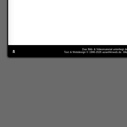
Das Bild- & Videomaterial unterliegt 
Text & Webdesign © 1996-2026 asianfilmweb.de. All