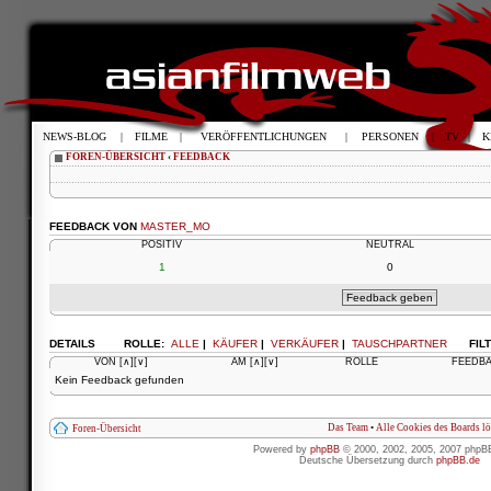
NEWS-BLOG
|
FILME
|
VERÖFFENTLICHUNGEN
|
PERSONEN
|
TV
|
K
FOREN-ÜBERSICHT
‹
FEEDBACK
FEEDBACK VON
MASTER_MO
POSITIV
NEUTRAL
1
0
DETAILS
ROLLE:
ALLE
|
KÄUFER
|
VERKÄUFER
|
TAUSCHPARTNER
FIL
VON
[∧]
[∨]
AM
[∧]
[∨]
ROLLE
FEEDB
Kein Feedback gefunden
Das Team
•
Alle Cookies des Boards l
Foren-Übersicht
Powered by
phpBB
© 2000, 2002, 2005, 2007 phpB
Deutsche Übersetzung durch
phpBB.de