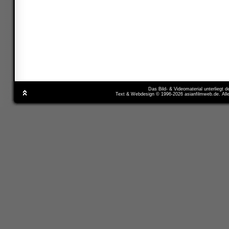
Das Bild- & Videomaterial unterliegt 
Text & Webdesign © 1996-2026 asianfilmweb.de. All