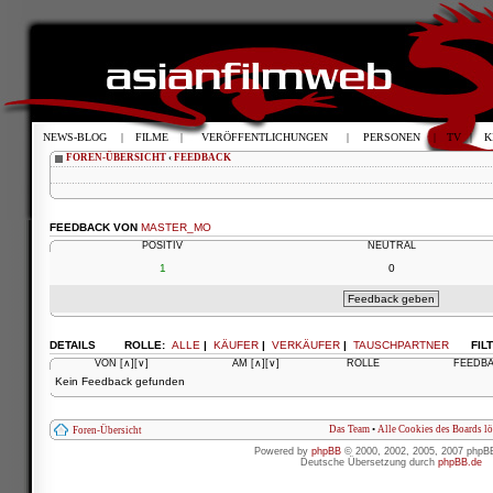
NEWS-BLOG
|
FILME
|
VERÖFFENTLICHUNGEN
|
PERSONEN
|
TV
|
K
FOREN-ÜBERSICHT
‹
FEEDBACK
FEEDBACK VON
MASTER_MO
POSITIV
NEUTRAL
1
0
DETAILS
ROLLE:
ALLE
|
KÄUFER
|
VERKÄUFER
|
TAUSCHPARTNER
FIL
VON
[∧]
[∨]
AM
[∧]
[∨]
ROLLE
FEEDB
Kein Feedback gefunden
Das Team
•
Alle Cookies des Boards l
Foren-Übersicht
Powered by
phpBB
© 2000, 2002, 2005, 2007 phpB
Deutsche Übersetzung durch
phpBB.de