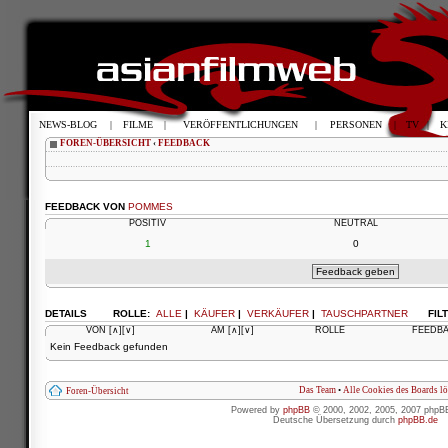
NEWS-BLOG
|
FILME
|
VERÖFFENTLICHUNGEN
|
PERSONEN
|
TV
|
K
FOREN-ÜBERSICHT
‹
FEEDBACK
FEEDBACK VON
POMMES
POSITIV
NEUTRAL
1
0
DETAILS
ROLLE:
ALLE
|
KÄUFER
|
VERKÄUFER
|
TAUSCHPARTNER
FIL
VON
[∧]
[∨]
AM
[∧]
[∨]
ROLLE
FEEDB
Kein Feedback gefunden
Das Team
•
Alle Cookies des Boards l
Foren-Übersicht
Powered by
phpBB
© 2000, 2002, 2005, 2007 phpB
Deutsche Übersetzung durch
phpBB.de