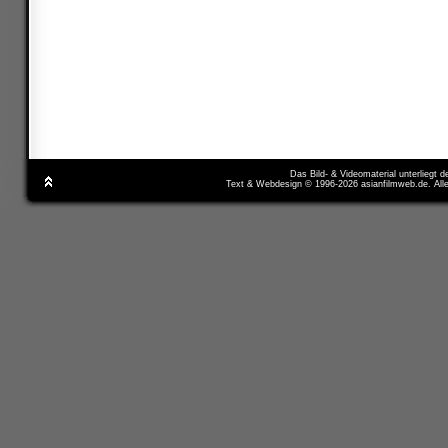
Das Bild- & Videomaterial unterliegt 
Text & Webdesign © 1996-2026 asianfilmweb.de. All