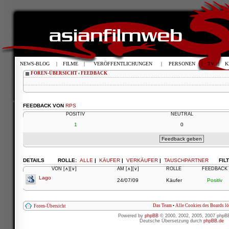
NEWS-BLOG
|
FILME
|
VERÖFFENTLICHUNGEN
|
PERSONEN
|
TV
|
K
FOREN-ÜBERSICHT
‹
FEEDBACK
FEEDBACK VON
RPS
POSITIV
NEUTRAL
1
0
DETAILS
ROLLE:
ALLE
|
KÄUFER
|
VERKÄUFER
|
TAUSCHPARTNER
FIL
VON
[∧]
[∨]
AM
[∧]
[∨]
ROLLE
FEEDBACK
Lago
24/07/09
Käufer
Positiv
Das Team
•
Alle Cookies des Boards l
Foren-Übersicht
Powered by
phpBB
© 2000, 2002, 2005, 2007 phpB
Deutsche Übersetzung durch
phpBB.de