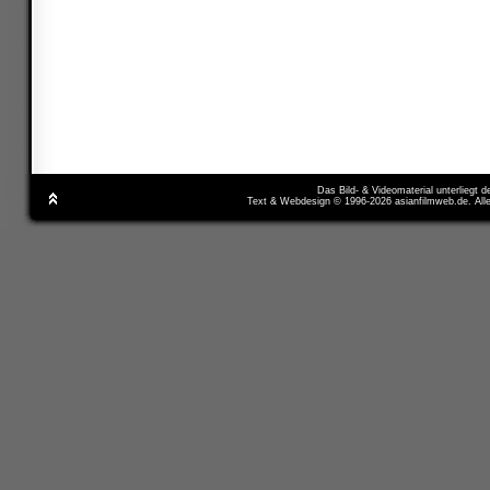
Das Bild- & Videomaterial unterliegt 
Text & Webdesign © 1996-2026 asianfilmweb.de. All