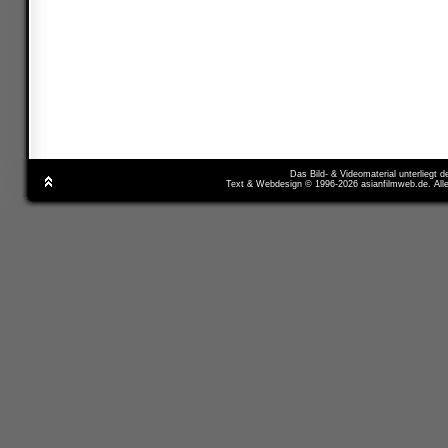
Das Bild- & Videomaterial unterliegt 
Text & Webdesign © 1996-2026 asianfilmweb.de. All