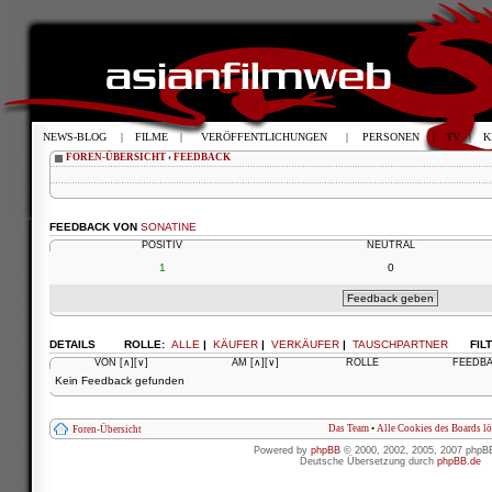
NEWS-BLOG
|
FILME
|
VERÖFFENTLICHUNGEN
|
PERSONEN
|
TV
|
K
FOREN-ÜBERSICHT
‹
FEEDBACK
FEEDBACK VON
SONATINE
POSITIV
NEUTRAL
1
0
DETAILS
ROLLE:
ALLE
|
KÄUFER
|
VERKÄUFER
|
TAUSCHPARTNER
FIL
VON
[∧]
[∨]
AM
[∧]
[∨]
ROLLE
FEEDB
Kein Feedback gefunden
Das Team
•
Alle Cookies des Boards l
Foren-Übersicht
Powered by
phpBB
© 2000, 2002, 2005, 2007 phpB
Deutsche Übersetzung durch
phpBB.de