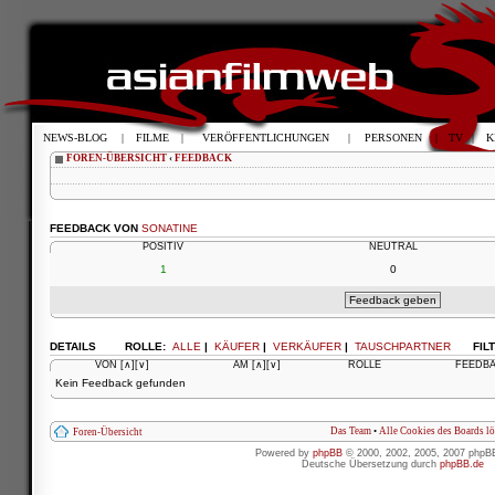
NEWS-BLOG
|
FILME
|
VERÖFFENTLICHUNGEN
|
PERSONEN
|
TV
|
K
FOREN-ÜBERSICHT
‹
FEEDBACK
FEEDBACK VON
SONATINE
POSITIV
NEUTRAL
1
0
DETAILS
ROLLE:
ALLE
|
KÄUFER
|
VERKÄUFER
|
TAUSCHPARTNER
FIL
VON
[∧]
[∨]
AM
[∧]
[∨]
ROLLE
FEEDB
Kein Feedback gefunden
Das Team
•
Alle Cookies des Boards l
Foren-Übersicht
Powered by
phpBB
© 2000, 2002, 2005, 2007 phpB
Deutsche Übersetzung durch
phpBB.de