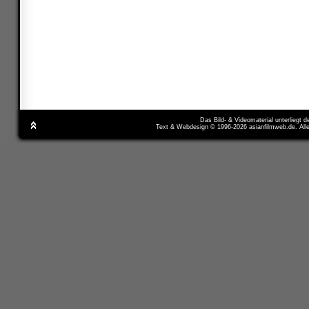
Das Bild- & Videomaterial unterliegt 
Text & Webdesign © 1996-2026 asianfilmweb.de. All