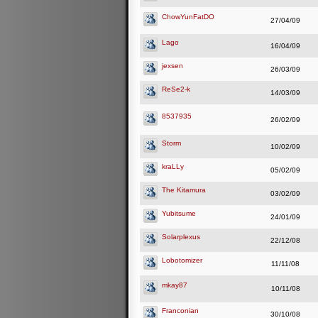
ChowYunFatDO
27/04/09
Lago
16/04/09
jexsen
26/03/09
ReSe2-k
14/03/09
8537935
26/02/09
Storm
10/02/09
kraLLy
05/02/09
The Kitamura
03/02/09
Yubitsume
24/01/09
Solarplexus
22/12/08
Lobotomizer
11/11/08
mkay87
10/11/08
Franconian
30/10/08