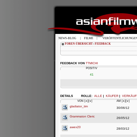
NEWS-BLOG
|
FILME
|
VERÖFFENTLICHUNGE
FOREN-ÜBERSICHT
‹
FEEDBACK
FEEDBACK VON
TTMICHI
POSITIV
41
DETAILS
ROLLE:
ALLE
|
KÄUFER
|
VERKÄUF
VON
[∧]
[∨]
AM
[∧]
[∨]
gladiator_tim
30/06/12
Grammaton Cleric
26/05/12
awex20
28/03/12