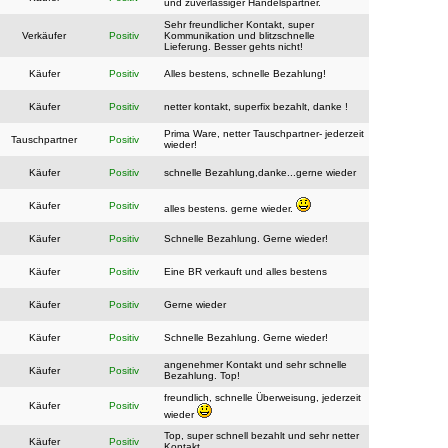
und zuverlässiger Handelspartner.
Sehr freundlicher Kontakt, super
Verkäufer
Positiv
Kommunikation und blitzschnelle
Lieferung. Besser gehts nicht!
Käufer
Positiv
Alles bestens, schnelle Bezahlung!
Käufer
Positiv
netter kontakt, superfix bezahlt, danke !
Prima Ware, netter Tauschpartner- jederzeit
Tauschpartner
Positiv
wieder!
Käufer
Positiv
schnelle Bezahlung,danke...gerne wieder
Käufer
Positiv
alles bestens. gerne wieder.
Käufer
Positiv
Schnelle Bezahlung. Gerne wieder!
Käufer
Positiv
Eine BR verkauft und alles bestens
Käufer
Positiv
Gerne wieder
Käufer
Positiv
Schnelle Bezahlung. Gerne wieder!
angenehmer Kontakt und sehr schnelle
Käufer
Positiv
Bezahlung. Top!
freundlich, schnelle Überweisung, jederzeit
Käufer
Positiv
wieder
Top, super schnell bezahlt und sehr netter
Käufer
Positiv
Kontakt