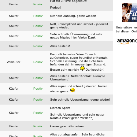
Hat mir 3 Filme abgekauft!
Käufer
Positiv
Perfect!
Käufer
Positiv
Schnelle Zahlung, gerne wieder!
Nett, unkompliziert und schnell - jederzeit
Käufer
Positiv
gerne wieder.
Unterstütze 
bei diesen On
Sehr schnelle Überweisung und sehr
Käufer
Positiv
nettes Mitglied hier. Vielen Dank.
Käufer
Positiv
Alles bestens!
Freundlicherweise Ware für mich
zurückgelegt, super freundlicher Kontakt.
Schnelle Lieferung und die Scheiben
Verkäufer
Positiv
befanden sich im neuwertigen Zustand.
Besser geht es nicht
Dankeschön!
Alles bestens. Netter Kontakt. Prompte
Käufer
Positiv
Überweisung!
Alles super und schnell gelaufen. Immer
Käufer
Positiv
wieder gerne.
Käufer
Positiv
Sehr schnelle Überweisung, gerne wieder!
Einfach Spitze !
Käufer
Positiv
Schnelle Überweisung und sehr netter
Kontakt immer gerne wieder =)
Käufer
Positiv
klasse geschäftspartner
Alles gut abgelaufen. Sehr freundlicher
Käufer
Positiv