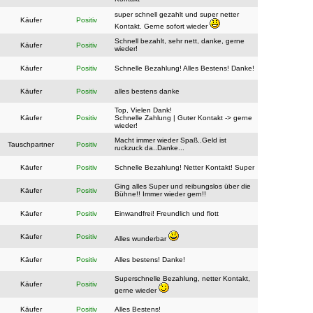
super schnell gezahlt und super netter
Käufer
Positiv
Kontakt. Gerne sofort wieder
Schnell bezahlt, sehr nett, danke, gerne
Käufer
Positiv
wieder!
Käufer
Positiv
Schnelle Bezahlung! Alles Bestens! Danke!
Käufer
Positiv
alles bestens danke
Top, Vielen Dank!
Käufer
Positiv
Schnelle Zahlung | Guter Kontakt -> gerne
wieder!
Macht immer wieder Spaß..Geld ist
Tauschpartner
Positiv
ruckzuck da..Danke...
Käufer
Positiv
Schnelle Bezahlung! Netter Kontakt! Super
Ging alles Super und reibungslos über die
Käufer
Positiv
Bühne!! Immer wieder gern!!
Käufer
Positiv
Einwandfrei! Freundlich und flott
Käufer
Positiv
Alles wunderbar
Käufer
Positiv
Alles bestens! Danke!
Superschnelle Bezahlung, netter Kontakt,
Käufer
Positiv
gerne wieder
Käufer
Positiv
Alles Bestens!