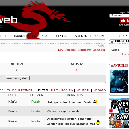
Login |
R
Eingelogg
N
|
PERSONEN
|
TV
|
KINO
|
TRAILER
|
ARTIKEL
|
FORUM
SHOP
FORUM-SU
FAQ
•
Feedback
•
Registrieren
•
Anmelden
Erwei
NEUTRAL
NEGATIV
AKTUELLE
0
0
ER
|
TAUSCHPARTNER
FILTER:
ALLE
|
POSITIV
|
NEUTRAL
|
NEGATIV
ROLLE
FEEDBACK
KOMMENTAR
Käufer
Positiv
Sehr gut: schnell und nett. Danke
Käufer
Positiv
Alles super, gerne wieder!
Alles perfekt gelaufen, sehr netter
Käufer
Positiv
Zeitgenosse, bis zum nächsten mal!