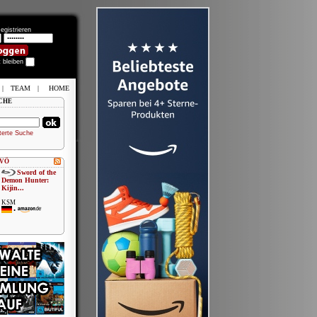
egistrieren
t bleiben
|
TEAM
|
HOME
CHE
terte Suche
 VÖ
Sword of the
Demon Hunter:
Kijin...
KSM
•