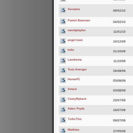
Sonatine
08/02/10
Patrick Bateman
04/02/10
xwordplayfan
11/01/10
angel town
10/12/09
lorko
31/10/09
Landrama
11/10/09
Toxic Avenger
26/08/09
HunterFL
05/08/09
Smack
03/08/09
CaseyRyback
23/07/09
Aiden Pryde
16/07/09
TurboTino
09/07/09
Matthias
27/05/09