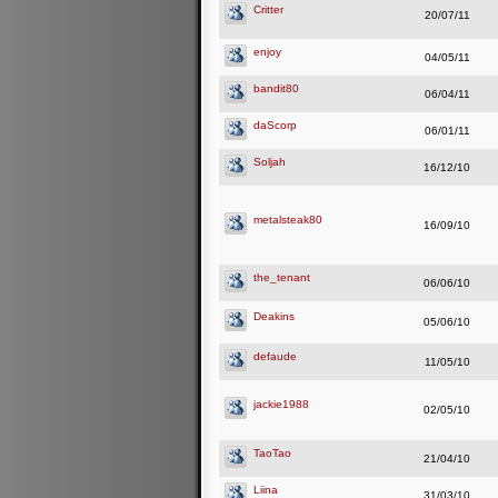
Critter
20/07/11
enjoy
04/05/11
bandit80
06/04/11
daScorp
06/01/11
Soljah
16/12/10
metalsteak80
16/09/10
the_tenant
06/06/10
Deakins
05/06/10
defaude
11/05/10
jackie1988
02/05/10
TaoTao
21/04/10
Liina
31/03/10