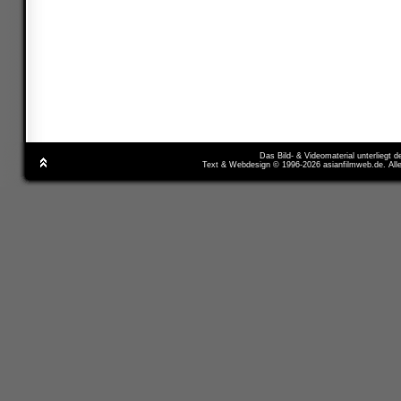
Das Bild- & Videomaterial unterliegt 
Text & Webdesign © 1996-2026 asianfilmweb.de. All