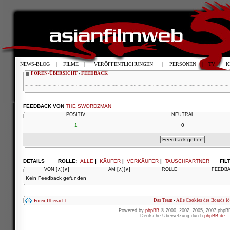
NEWS-BLOG
|
FILME
|
VERÖFFENTLICHUNGEN
|
PERSONEN
|
TV
|
K
FOREN-ÜBERSICHT
‹
FEEDBACK
FEEDBACK VON
THE SWORDZMAN
POSITIV
NEUTRAL
1
0
DETAILS
ROLLE:
ALLE
|
KÄUFER
|
VERKÄUFER
|
TAUSCHPARTNER
FIL
VON
[∧]
[∨]
AM
[∧]
[∨]
ROLLE
FEEDB
Kein Feedback gefunden
Das Team
•
Alle Cookies des Boards l
Foren-Übersicht
Powered by
phpBB
© 2000, 2002, 2005, 2007 phpB
Deutsche Übersetzung durch
phpBB.de