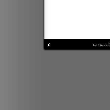
D
Text & Webdesig