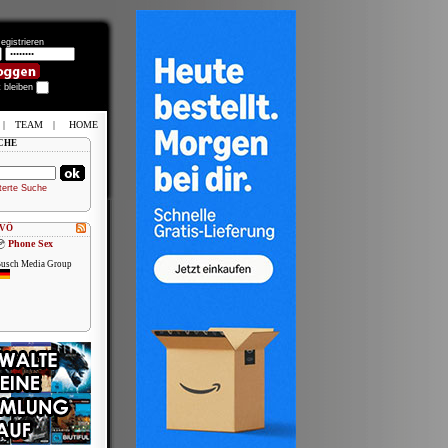
egistrieren
t bleiben
|
TEAM
|
HOME
CHE
terte Suche
 VÖ
Phone Sex
usch Media Group