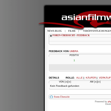
NEWS-BLOG
|
FILME
|
VERÖFFENTLICHUNGE
FOREN-ÜBERSICHT
‹
FEEDBACK
FEEDBACK VON
UMBRA
POSITIV
1
DETAILS
ROLLE:
ALLE
|
KÄUFER
|
VERKÄUF
VON
[∧]
[∨]
AM
[∧]
[∨]
Kein Feedback gefunden
Foren-Übersicht
Powered by
ph
Deut