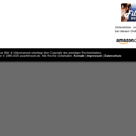
Unterstütze 
bei diesen On
as Bild- & Videomaterial unterliegt dem Copyright des jeweiligen Rechteinhabers.
n © 1996-2026 asianfilmweb.de. Alle Rechte vorbehalten.
Kontakt
|
Impressum
|
Datenschutz