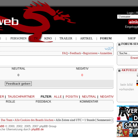
Login |
R
Eingelogg
N
|
PERSONEN
|
TV
|
KINO
|
TRAILER
|
ARTIKEL
|
FORUM
SHOP
FORUM-SU
FAQ
•
Feedback
•
Registrieren
•
Anmelden
Erwei
NEUTRAL
NEGATIV
AKTUELLE
0
0
B
ER
|
TAUSCHPARTNER
FILTER:
ALLE
|
POSITIV
|
NEUTRAL
|
NEGATIV
ROLLE
FEEDBACK
KOMMENTAR
Das Team
•
Alle Cookies des Boards löschen
• Alle Zeiten sind UTC + 1 Stunde [ Sommerzeit ]
pBB
© 2000, 2002, 2005, 2007 phpBB Group
sche Übersetzung durch
phpBB.de