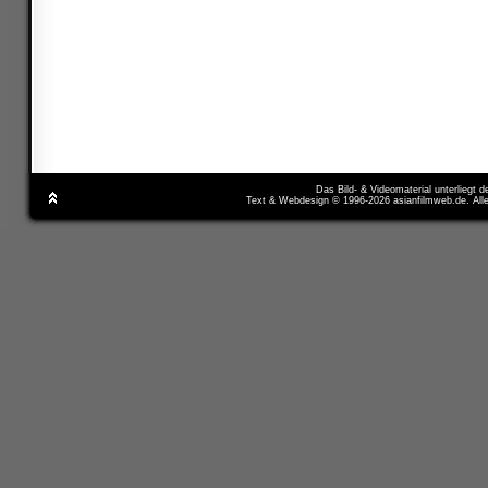
Das Bild- & Videomaterial unterliegt 
Text & Webdesign © 1996-2026 asianfilmweb.de. All