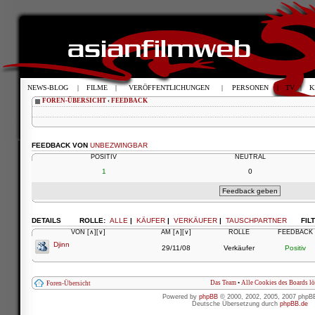
NEWS-BLOG
|
FILME
|
VERÖFFENTLICHUNGEN
|
PERSONEN
|
TV
|
K
FOREN-ÜBERSICHT
‹
FEEDBACK
FEEDBACK VON
UNBEZWINGBAR
POSITIV
NEUTRAL
1
0
DETAILS
ROLLE:
ALLE
|
KÄUFER
|
VERKÄUFER
|
TAUSCHPARTNER
FIL
VON
[∧]
[∨]
AM
[∧]
[∨]
ROLLE
FEEDBACK
Djinn
29/11/08
Verkäufer
Positiv
Das Team
•
Alle Cookies des Boards l
Foren-Übersicht
Powered by
phpBB
© 2000, 2002, 2005, 2007 phpB
Deutsche Übersetzung durch
phpBB.de