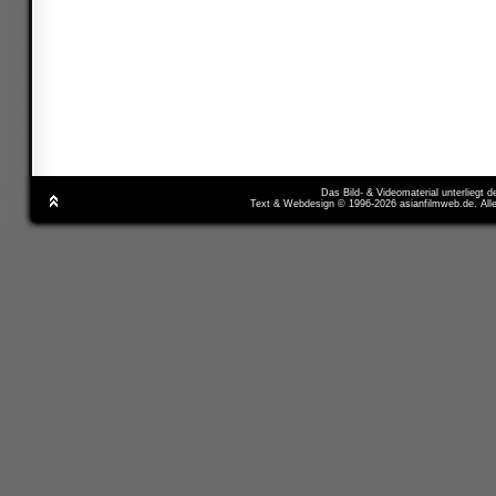
Das Bild- & Videomaterial unterliegt 
Text & Webdesign © 1996-2026 asianfilmweb.de. All