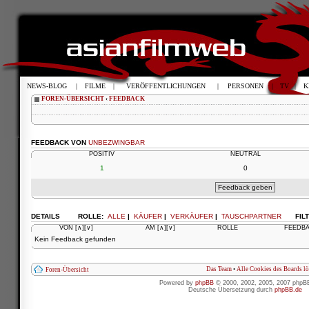
NEWS-BLOG
|
FILME
|
VERÖFFENTLICHUNGEN
|
PERSONEN
|
TV
|
K
FOREN-ÜBERSICHT
‹
FEEDBACK
FEEDBACK VON
UNBEZWINGBAR
POSITIV
NEUTRAL
1
0
DETAILS
ROLLE:
ALLE
|
KÄUFER
|
VERKÄUFER
|
TAUSCHPARTNER
FIL
VON
[∧]
[∨]
AM
[∧]
[∨]
ROLLE
FEEDB
Kein Feedback gefunden
Das Team
•
Alle Cookies des Boards l
Foren-Übersicht
Powered by
phpBB
© 2000, 2002, 2005, 2007 phpB
Deutsche Übersetzung durch
phpBB.de