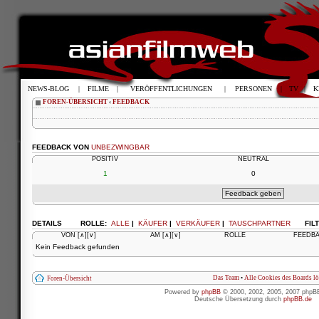
NEWS-BLOG
|
FILME
|
VERÖFFENTLICHUNGEN
|
PERSONEN
|
TV
|
K
FOREN-ÜBERSICHT
‹
FEEDBACK
FEEDBACK VON
UNBEZWINGBAR
POSITIV
NEUTRAL
1
0
DETAILS
ROLLE:
ALLE
|
KÄUFER
|
VERKÄUFER
|
TAUSCHPARTNER
FIL
VON
[∧]
[∨]
AM
[∧]
[∨]
ROLLE
FEEDB
Kein Feedback gefunden
Das Team
•
Alle Cookies des Boards l
Foren-Übersicht
Powered by
phpBB
© 2000, 2002, 2005, 2007 phpB
Deutsche Übersetzung durch
phpBB.de