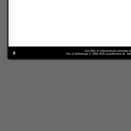
Das Bild- & Videomaterial unterliegt 
Text & Webdesign © 1996-2026 asianfilmweb.de. All